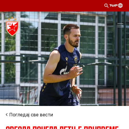
ЋИР
Погледај све вести