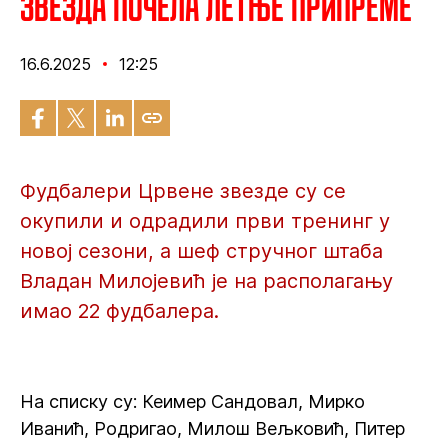
Звезда почела летње припреме
16.6.2025
12:25
Фудбалери Црвене звезде су се
окупили и одрадили први тренинг у
новој сезони, а шеф стручног штаба
Владан Милојевић је на располагању
имао 22 фудбалера.
На списку су: Кеимер Сандовал, Мирко
Иванић, Родригао, Милош Вељковић, Питер