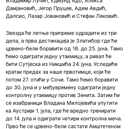
Владимир Лучић, Едмунд Адо, Алекса
Дамјановић, Јегор Пруцев, Адем Авдић,
Далсио, Лазар Јовановић и Стефан Лековић.
Звезда ће летње припреме одрадити из три
дела, а прва дестинација је Златибор где ће
црвено-бели боравити од 18. до 25. јуна. Тамо
ћемо одиграти једну утакмицу, а ривал ће
бити Сутјеска из Никшића 24. јуна. Уследиће
кратак предах за наше првотимце, који ће
потом 27. отићи у Сочи. Тамо ћемо боравити
до 30. јуна и у међувремену одиграти једну
контролну утакмицу против Зенита. Затим ће
се изабраници Владана Милојевића упутити
ка Аустрији 1. јула, где ће вредно тренирати
до 14. јула и одиграти четири контролна меча.
Прво ће се црвено-бели састати Амштетеном