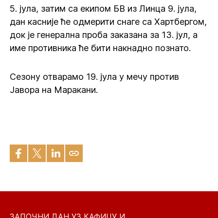
5. јула, затим са екипом БВ из Линца 9. јула,
дан касније ће одмерити снаге са Хартбергом,
док је генерална проба заказана за 13. јул, а
име противника ће бити накнадно познато.
Сезону отварамо 19. јула у мечу против
Јавора на Маракани.
ЗАПОЧНИ ДАН УЗ КАФИЦУ И