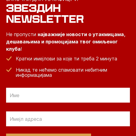
ЗВЕЗДИН
NEWSLETTER
Не пропусти
најважније новости о утакмицама,
дешавањима и промоцијама твог омиљеног
клуба
!
Кратки имејлови за које ти треба 2 минута
Никад те нећемо спамовати небитним
информацијама
Email
Email