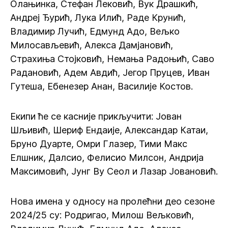
Олањинка, Стефан Лековић, Вук Драшкић,
Андреј Ђурић, Лука Илић, Раде Крунић,
Владимир Лучић, Едмунд Адо, Вељко
Милосављевић, Алекса Дамјановић,
Страхиња Стојковић, Немања Радоњић, Саво
Радановић, Адем Авдић, Јегор Пруцев, Иван
Гутеша, Ебенезер Анан, Василије Костов.
Екипи ће се касније прикључити: Јован
Шљивић, Шериф Ендаије, Александар Катаи,
Бруно Дуарте, Омри Глазер, Тими Макс
Елшник, Далсио, Фелисио Милсон, Андрија
Максимовић, Јунг Ву Сеол и Лазар Јовановић.
Нова имена у односу на пролећни део сезоне
2024/25 су: Родригао, Милош Вељковић,