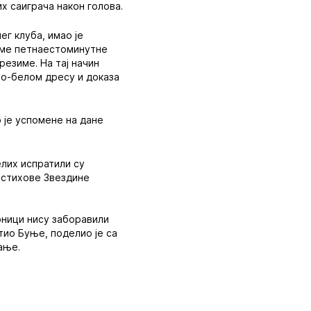
х саиграча након голова.
ег клуба, имао је
реме петнаестоминутне
резиме. На тај начин
но-белом дресу и доказа
 је успомене на дане
елих испратили су
 стихове Звездине
оници нису заборавили
етио Буње, поделио је са
ање.