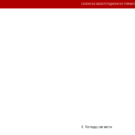
СЕЗОНСКЕ 2026/27
СТАДИОНСКА ТУРА
МУ
ВЕСТИ
ТАКМИЧЕЊА
РЕЗУЛТА
Погледај све вести