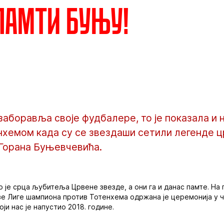
памти Буњу!
заборавља своје фудбалере, то је показала и 
нхемом када су се звездаши сетили легенде ц
 Горана Буњевчевића.
 је срца љубитеља Црвене звезде, а они га и данас памте. Н
азе Лиге шампиона против Тотенхема одржана је церемонија у
ји нас је напустио 2018. године.