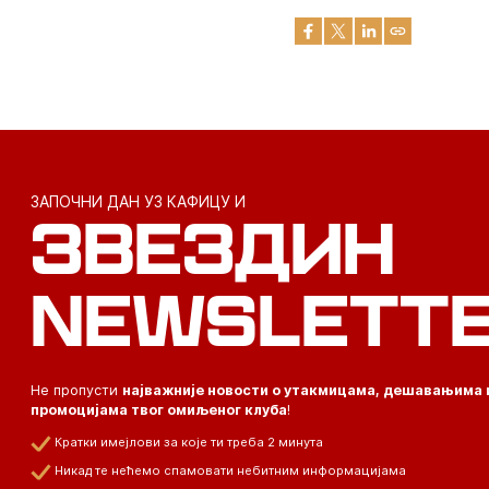
ЗАПОЧНИ ДАН УЗ КАФИЦУ И
ЗВЕЗДИН
NEWSLETT
Не пропусти
најважније новости о утакмицама, дешавањима 
промоцијама твог омиљеног клуба
!
Кратки имејлови за које ти треба 2 минута
Никад те нећемо спамовати небитним информацијама