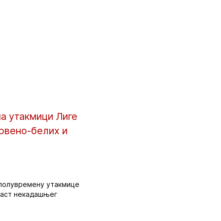
на утакмици Лиге
рвено-белих и
а полувремену утакмице
 част некадашњег