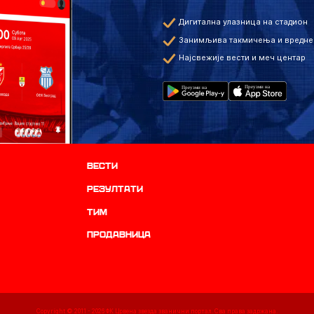
Дигитална улазница на стадион
Занимљива такмичења и вредне
Најсвежије вести и меч центар
Вести
резултати
ТИМ
продавница
Copyright © 2011 -
2026
ФК Црвена звезда званични портал. Сва права задржана.