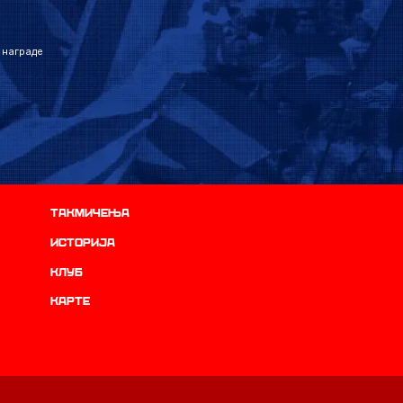
 награде
Такмичења
историја
Клуб
Карте