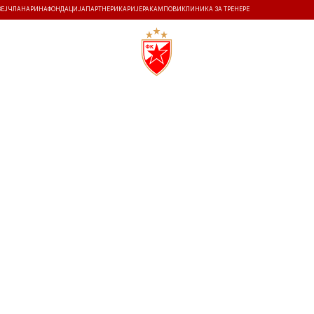
ЗЕЈ
ЧЛАНАРИНА
ФОНДАЦИЈА
ПАРТНЕРИ
КАРИЈЕРА
КАМПОВИ
КЛИНИКА ЗА ТРЕНЕРЕ
ТИ
ИСТОРИЈА
Т