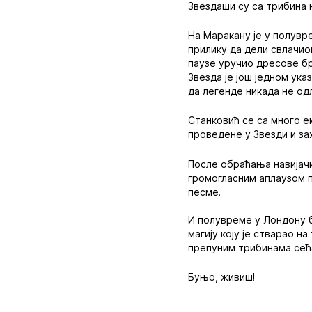
Звездаши су са трибина 
На Маракану је у полувре
прилику да дели свлачио
паузе уручио дресове бр
Звезда је још једном ук
да легенде никада не од
Станковић се са много е
проведене у Звезди и зах
После обраћања навијачи
громогласним аплаузом 
песме.
И полувреме у Лондону б
магију коју је стварао н
препуним трибинама сећа
Буњо, живиш!