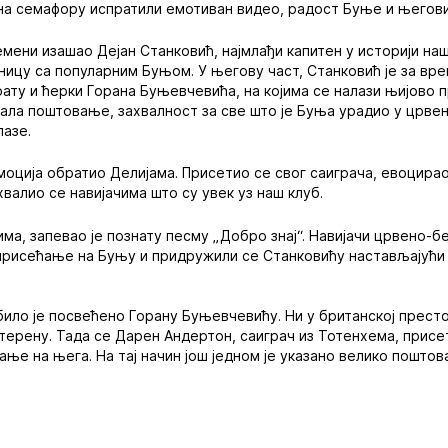
на семафору испратили емотиван видео, радост Буње и његови
мени изашао Дејан Станковић, најмлађи капитен у историји наш
ницу са популарним Буњом. У његову част, Станковић је за в
ату и ћерки Горана Буњевчевића, на којима се налази њијово п
азала поштовање, захвалност за све што је Буња урадио у црве
лазе.
моција обратио Делијама. Присетио се свог саиграча, евоцирао
валио се навијачима што су увек уз наш клуб.
ма, запевао је познату песму „Добро знај“. Навијачи црвено-б
присећање на Буњу и придружили се Станковићу настављајући
ило је посвећено Горану Буњевчевићу. Ни у британској прест
а терену. Тада се Дарен Андертон, саиграч из Тотенхема, прис
ње на њега. На тај начин још једном је указано велико поштов