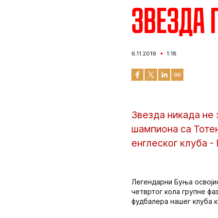
Звезда 
6.11.2019
1:18
Звезда никада не 
шампиона са Тоте
енглеског клуба -
Легендарни Буња освојио
четвртог кола групне ф
фудбалера нашег клуба ко