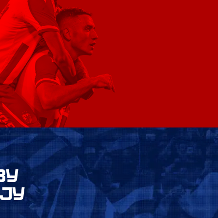
ВУ
ЈУ