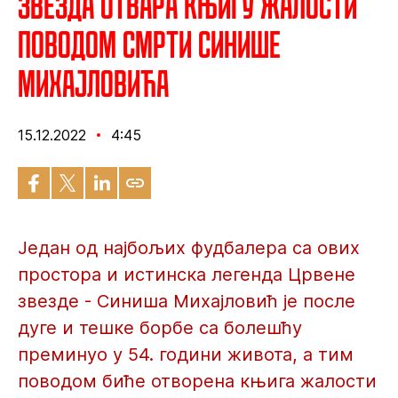
Звезда отвара књигу жалости
поводом смрти Синише
Михајловића
15.12.2022
4:45
Један од најбољих фудбалера са ових
простора и истинска легенда Црвене
звезде - Синиша Михајловић је после
дуге и тешке борбе са болешћу
преминуо у 54. години живота, а тим
поводом биће отворена књига жалости