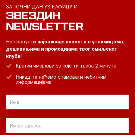
ЗАПОЧНИ ДАН УЗ КАФИЦУ И
ЗВЕЗДИН
NEWSLETTER
Не пропусти
најважније новости о утакмицама,
дешавањима и промоцијама твог омиљеног
клуба
!
Кратки имејлови за које ти треба 2 минута
Никад те нећемо спамовати небитним
информацијама
Email
Email