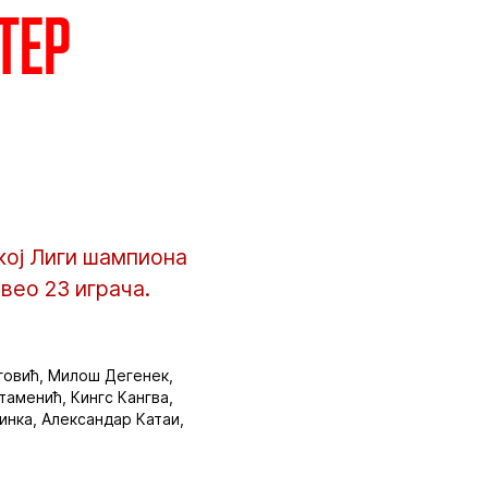
тер
кој Лиги шампиона
вео 23 играча.
говић, Милош Дегенек,
аменић, Кингс Кангва,
инка, Александар Катаи,