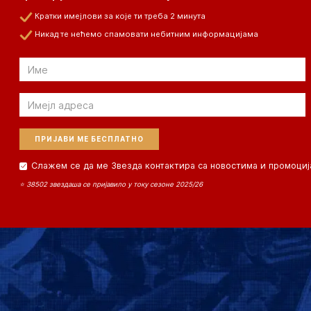
Кратки имејлови за које ти треба 2 минута
Никад те нећемо спамовати небитним информацијама
Email
Email
Слажем се да ме Звезда контактира са новостима и промоциј
⭐ 38502 звездаша се пријавило у току сезоне 2025/26