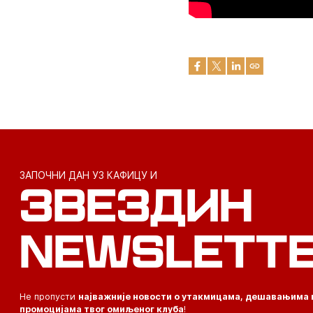
ЗАПОЧНИ ДАН УЗ КАФИЦУ И
ЗВЕЗДИН
NEWSLETT
Не пропусти
најважније новости о утакмицама, дешавањима 
промоцијама твог омиљеног клуба
!