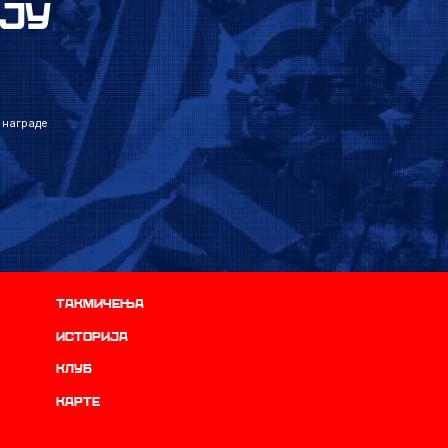
ЈУ
 награде
Такмичења
историја
Клуб
Карте