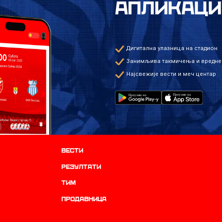
АПЛИКАЦИ
Дигитална улазница на стадион
Занимљива такмичења и вредне
Најсвежије вести и меч центар
Вести
резултати
ТИМ
продавница