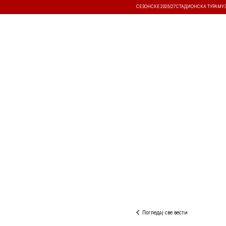
СЕЗОНСКЕ 2026/27
СТАДИОНСКА ТУРА
МУ
ВЕСТИ
ТАКМИЧЕЊА
РЕЗУЛТА
Погледај све вести