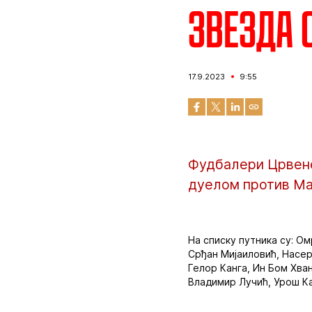
Звезда 
17.9.2023
9:55
Фудбалери Црвене 
дуелом против Ман
На списку путника су: О
Срђан Мијаиловић, Насер
Гелор Канга, Ин Бом Хва
Владимир Лучић, Урош Ка