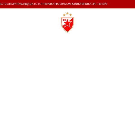
ЗЕЈ
ЧЛАНАРИНА
ФОНДАЦИЈА
ПАРТНЕРИ
КАРИЈЕРА
КАМПОВИ
КЛИНИКА ЗА ТРЕНЕРЕ
ТИ
ИСТОРИЈА
Т