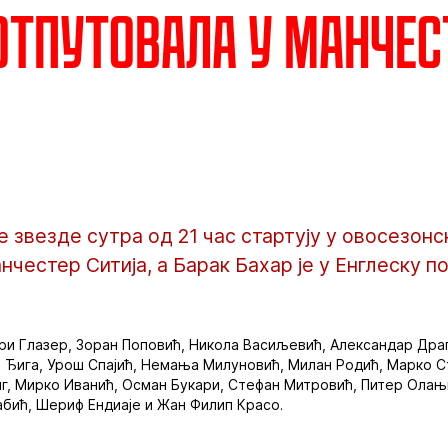
отпутовала у Манчес
звезде сутра од 21 час стартују у овосезонс
честер Ситија, а Барак Бахар је у Енглеску по
мри Глазер, Зоран Поповић, Никола Васиљевић, Александар Дра
 Ђига, Урош Спајић, Немања Милуновић, Милан Родић, Марко Ст
нг, Мирко Иванић, Осман Букари, Стефан Митровић, Питер Олањ
бић, Шериф Ендиаје и Жан Филип Красо.