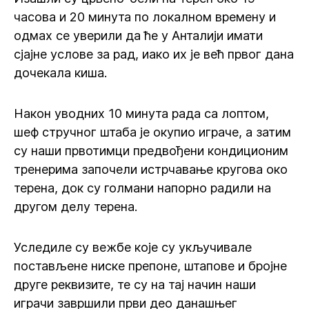
часова и 20 минута по локалном времену и
одмах се уверили да ће у Анталији имати
сјајне услове за рад, иако их је већ првог дана
дочекала киша.
Након уводних 10 минута рада са лоптом,
шеф стручног штаба је окупио играче, а затим
су наши првотимци предвођени кондиционим
тренерима започели истрчавање кругова око
терена, док су голмани напорно радили на
другом делу терена.
Уследиле су вежбе које су укључивале
постављене ниске препоне, штапове и бројне
друге реквизите, те су на тај начин наши
играчи завршили први део данашњег