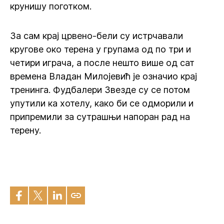
крунишу поготком.
За сам крај црвено-бели су истрчавали
кругове око терена у групама од по три и
четири играча, а после нешто више од сат
времена Владан Милојевић је означио крај
тренинга. Фудбалери Звезде су се потом
упутили ка хотелу, како би се одморили и
припремили за сутрашњи напоран рад на
терену.