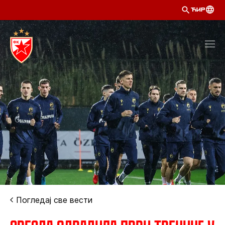
ЋИР
Погледај све вести