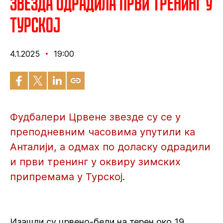
Звезда одрадила први тренинг у
Турској
4.1.2025
19:00
Фудбалери Црвене звезде су се у
преподневним часовима упутили ка
Анталији, а одмах по доласку одрадили
и први тренинг у оквиру зимских
припремама у Турској.
Изашли су црвено-бели на терен око 19