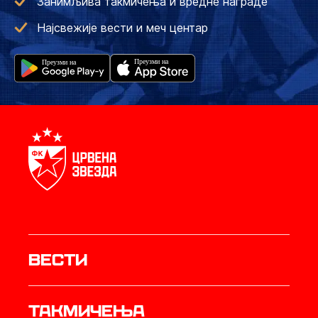
Занимљива такмичења и вредне награде
Најсвежије вести и меч центар
Вести
Такмичења