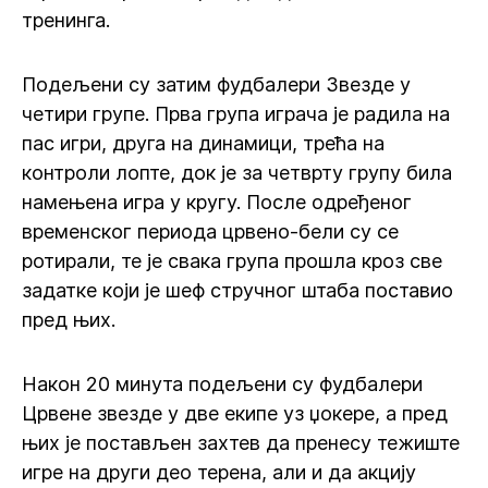
тренинга.
Подељени су затим фудбалери Звезде у
четири групе. Прва група играча је радила на
пас игри, друга на динамици, трећа на
контроли лопте, док је за четврту групу била
намењена игра у кругу. После одређеног
временског периода црвено-бели су се
ротирали, те је свака група прошла кроз све
задатке који је шеф стручног штаба поставио
пред њих.
Након 20 минута подељени су фудбалери
Црвене звезде у две екипе уз џокере, а пред
њих је постављен захтев да пренесу тежиште
игре на други део терена, али и да акцију