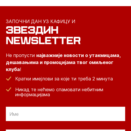
ЗАПОЧНИ ДАН УЗ КАФИЦУ И
ЗВЕЗДИН
NEWSLETTER
Не пропусти
најважније новости о утакмицама,
дешавањима и промоцијама твог омиљеног
клуба
!
Кратки имејлови за које ти треба 2 минута
Никад те нећемо спамовати небитним
информацијама
Email