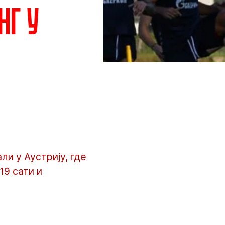
нг у
и у Аустрију, где
19 сати и