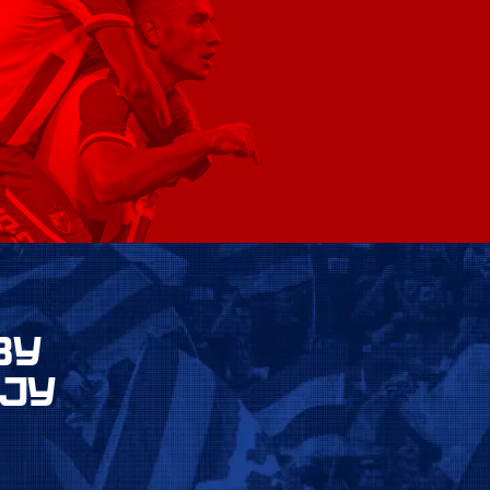
ВУ
ЈУ