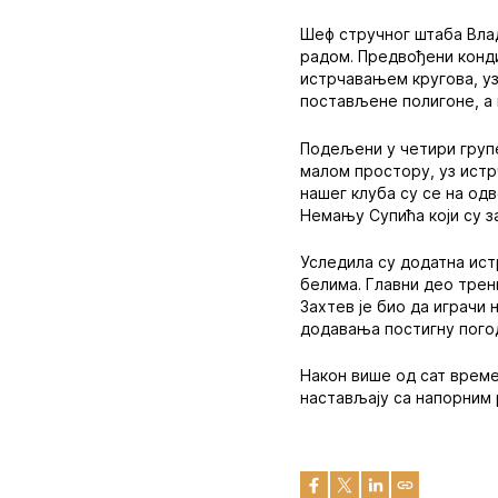
Шеф стручног штаба Влад
радом. Предвођени конд
истрчавањем кругова, у
постављене полигоне, а 
Подељени у четири групе,
малом простору, уз истр
нашег клуба су се на од
Немању Супића који су 
Уследила су додатна ист
белима. Главни део тре
Захтев је био да играчи
додавања постигну погод
Након више од сат време
настављају са напорним