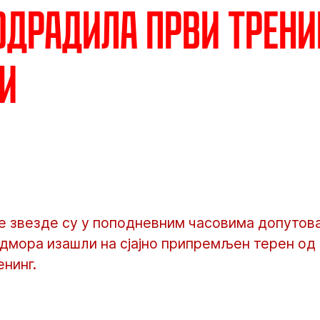
одрадила први трени
и
 звезде су у поподневним часовима допутовал
одмора изашли на сјајно припремљен терен од 
нинг.