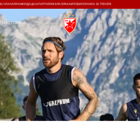
ЗЕЈ
ЧЛАНАРИНА
ФОНДАЦИЈА
ПАРТНЕРИ
КАРИЈЕРА
КАМПОВИ
КЛИНИКА ЗА ТРЕНЕРЕ
ТИ
ИСТОРИЈА
Т