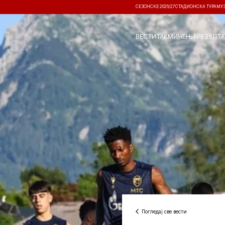
СЕЗОНСКЕ 2026/27
СТАДИОНСКА ТУРА
МУ
ВЕСТИ
ТАКМИЧЕЊА
РЕЗУЛТА
Погледај све вести