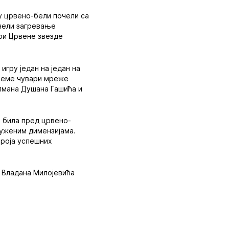
су црвено-бели почели са
чели загревање
ри Црвене звезде
игру један на један на
време чувари мреже
олмана Душана Гашића и
е била пред црвено-
суженим димензијама.
броја успешних
и Владана Милојевића