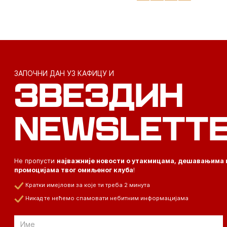
ЗАПОЧНИ ДАН УЗ КАФИЦУ И
ЗВЕЗДИН
NEWSLETT
Не пропусти
најважније новости о утакмицама, дешавањима 
промоцијама твог омиљеног клуба
!
Кратки имејлови за које ти треба 2 минута
Никад те нећемо спамовати небитним информацијама
Email