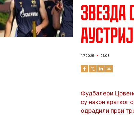
Звезда 
Аустриј
1.7.2025
21:05
Фудбалери Црвене
су након кратког 
одрадили први тре