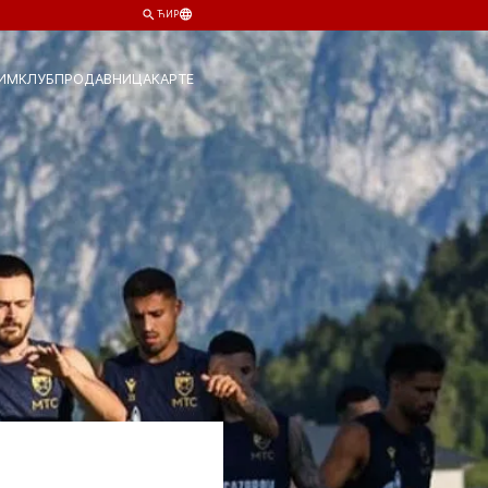
ЋИР
ИМ
КЛУБ
ПРОДАВНИЦА
КАРТЕ