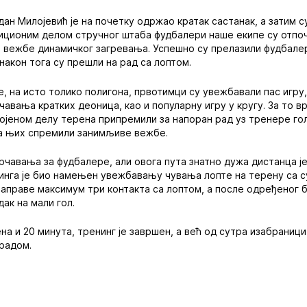
ан Милојевић је на почетку одржао кратак састанак, а затим 
иционим делом стручног штаба фудбалери наше екипе су отпо
з вежбе динамичког загревања. Успешно су прелазили фудбале
након тога су прешли на рад са лоптом.
 на исто толико полигона, првотимци су увежбавали пас игру, 
чавања кратких деоница, као и популарну игру у кругу. За то 
војеном делу терена припремили за напоран рад уз тренере г
за њих спремили занимљиве вежбе.
рчавања за фудбалере, али овога пута знатно дужа дистанца ј
нинга је био намењен увежбавању чувања лопте на терену са 
 направе максимум три контакта са лоптом, а после одређеног 
ак на мали гол.
на и 20 минута, тренинг је завршен, а већ од сутра изабраниц
 радом.