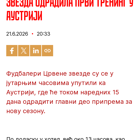
Звезда одрадила први тренинг у
Аустрији
21.6.2026
20:33
Фудбалери Црвене звезде су се у
јутарњим часовима упутили ка
Аустрији, где ће током наредних 15
дана одрадити главни део припрема за
нову сезону.
По доласку у хотел, већ око 13 часова, као