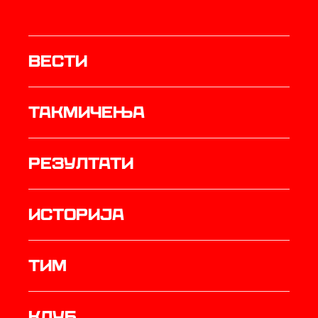
Вести
Такмичења
резултати
историја
ТИМ
Клуб