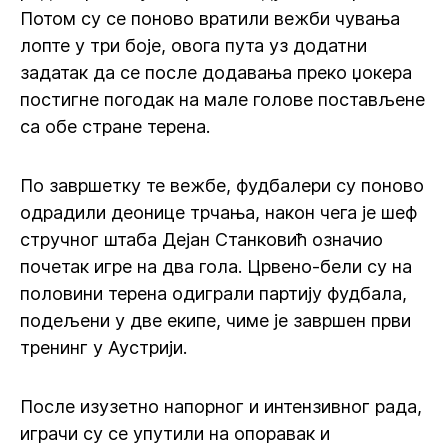
Потом су се поново вратили вежби чувања
лопте у три боје, овога пута уз додатни
задатак да се после додавања преко џокера
постигне погодак на мале голове постављене
са обе стране терена.
По завршетку те вежбе, фудбалери су поново
одрадили деонице трчања, након чега је шеф
стручног штаба Дејан Станковић означио
почетак игре на два гола. Црвено-бели су на
половини терена одиграли партију фудбалa,
подељени у две екипе, чиме је завршен први
тренинг у Аустрији.
После изузетно напорног и интензивног рада,
играчи су се упутили на опоравак и