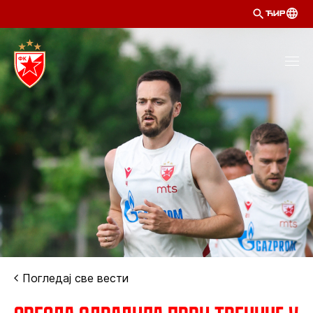
ЋИР
Погледај све вести