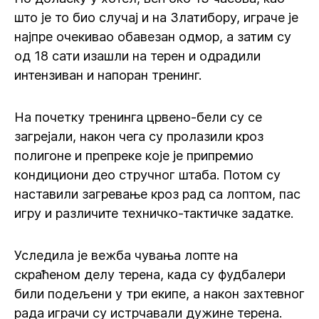
што је то био случај и на Златибору, играче је
најпре очекивао обавезан одмор, а затим су
од 18 сати изашли на терен и одрадили
интензиван и напоран тренинг.
На почетку тренинга црвено-бели су се
загрејали, након чега су пролазили кроз
полигоне и препреке које је припремио
кондициони део стручног штаба. Потом су
наставили загревање кроз рад са лоптом, пас
игру и различите техничко-тактичке задатке.
Уследила је вежба чувања лопте на
скраћеном делу терена, када су фудбалери
били подељени у три екипе, а након захтевног
рада играчи су истрчавали дужине терена.