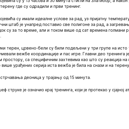
евића су у 13 часова и 30 минута стигли на Златибор, а након
 терену где су одрадили и први тренинг.
јевића су имали идеалне услове за рад, уз пријатну температ
ни штаб је унапред поставио све полигоне за рад, а загревањ
ок су за то време, али и током више од сат времена голмани 
.
ики терен, црвено-бели су били подељени у три групе на ист
зумевали вежбе координације и пас игре. Главни део тренинга 
ом простору, са специфичним захтевима као што су реакција на
више урађених серија иста вежба је била на снази и на терену
 истрчавања деоница у трајању од 15 минута.
еф струке је означио крај тренинга, који је протекао у сјајној 