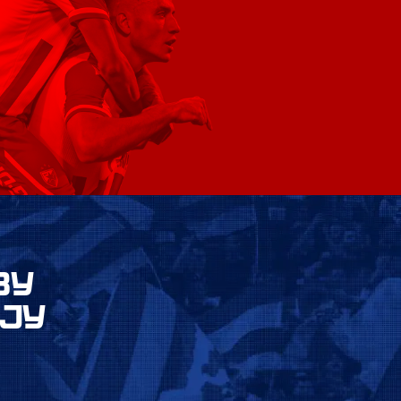
ВУ
ЈУ