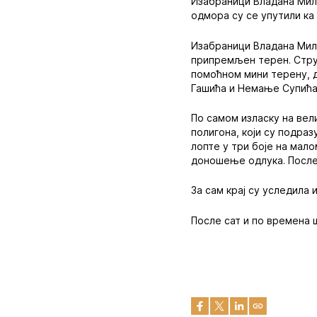
Изабраници Владана Милој
одмора су се упутили ка
Изабраници Владана Мило
припремљен терен. Струч
помоћном мини терену, д
Гашића и Немање Супића
По самом изласку на вел
полигона, који су подра
лопте у три боје на мал
доношење одлука. После 
За сам крај су уследила
После сат и по времена ш