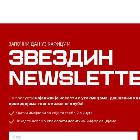
ЗАПОЧНИ ДАН УЗ КАФИЦУ И
ЗВЕЗДИН
NEWSLETT
Не пропусти
најважније новости о утакмицама, дешавањима 
промоцијама твог омиљеног клуба
!
Кратки имејлови за које ти треба 2 минута
Никад те нећемо спамовати небитним информацијама
Email