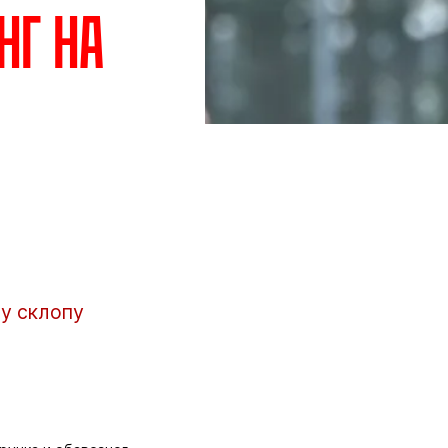
нг на
 у склопу