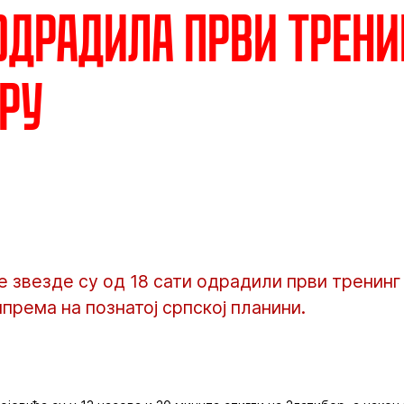
одрадила први трени
ру
звезде су од 18 сати одрадили први тренинг
рема на познатој српској планини.