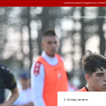
СЕЗОНСКЕ 2026/27
СТАДИОНСКА ТУРА
МУ
ВЕСТИ
ТАКМИЧЕЊА
РЕЗУЛТА
Погледај све вести