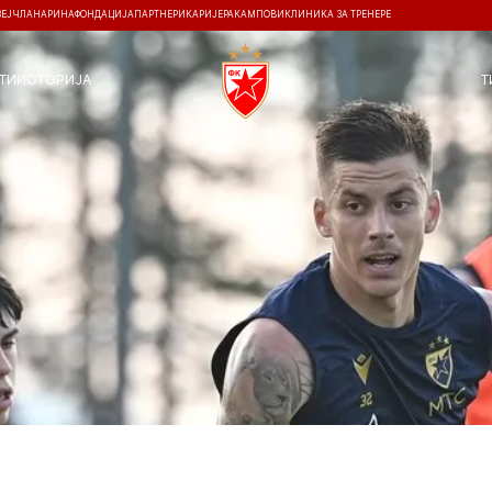
ЗЕЈ
ЧЛАНАРИНА
ФОНДАЦИЈА
ПАРТНЕРИ
КАРИЈЕРА
КАМПОВИ
КЛИНИКА ЗА ТРЕНЕРЕ
ТИ
ИСТОРИЈА
Т