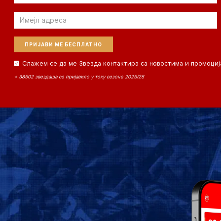
Email
Слажем се да ме Звезда контактира са новостима и промоциј
⭐ 38502 звездаша се пријавило у току сезоне 2025/26