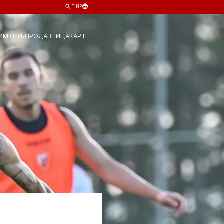
ЋИР
ИМ
КЛУБ
ПРОДАВНИЦА
КАРТЕ