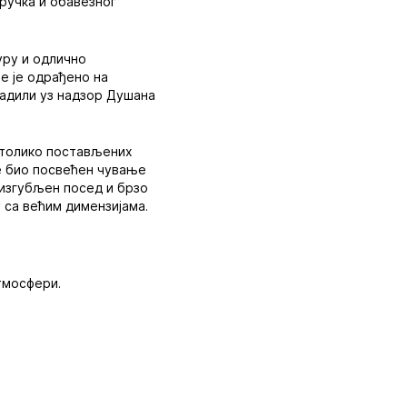
 ручка и обавезног
уру и одлично
е је одрађено на
радили уз надзор Душана
о толико постављених
је био посвећен чување
 изгубљен посед и брзо
 са већим димензијама.
атмосфери.