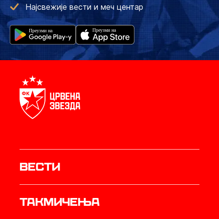
Најсвежије вести и меч центар
Вести
Такмичења