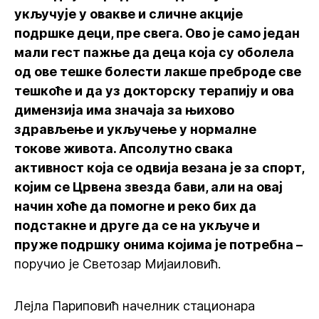
укључује у овакве и сличне акције
подршке деци, пре свега. Ово је само један
мали гест пажње да деца која су оболела
од ове тешке болести лакше преброде све
тешкоће и да уз докторску терапију и ова
димензија има значаја за њихово
здрављење и укључење у нормалне
токове живота. Апсолутно свака
активност која се одвија везана је за спорт,
којим се Црвена звезда бави, али на овај
начин хоће да помогне и реко бих да
подстакне и друге да се на укључе и
пруже подршку онима којима је потребна –
поручио је Светозар Мијаиловић.
Лејла Париповић начелник стационара