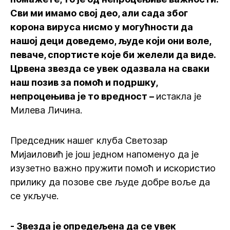
Сви ми имамо свој део, али сада због
корона вируса нисмо у могућности да
нашој деци доведемо, људе који они воле,
певаче, спортисте које би желели да виде.
Црвена звезда се увек одазвала на сваки
наш позив за помоћ и подршку,
непроцењива је то вредност –
истакла је
Милева Личина.
Председник нашег клуба Светозар
Мијаиловић је још једном напоменуо да је
изузетно важно пружити помоћ и искористио
прилику да позове све људе добре воље да
се укључе.
- Звезда је опредељена да се увек