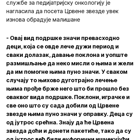
службе за педијатријску онкологију је
нагласила да посета Црвене звезде увек
изнова обрадује малишане
- Овај вид подршке значи превасходно
деци, која се овде лече дужи период и
сваки долазак, давање поклона и уопште
размишљање да неко мисли о њима и жели
да им помогне њима пуно значи. У сваком
случају то њихово дуготрајно лечење
њима прође брже него што би прошло без
оваквог вида подршке. Поклони, играчке и
све оно што су сада добили од Црвене
звезде њима пуно значи у оправку. Деца су
од јутрос срећна. Знају да ће Црвена
звезда доћи и донети пакетиће, тако да су
од јутрос већ били еуфорични ишчекујући