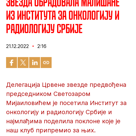
Звезда обрадовала малишане
из Института за онкологију и
радиологију Србије
21.12.2022
2:16
Делегација Црвене звезде предвођена
председником Светозаром
Мијаиловићем је посетила Институт за
онкологију и радиологију Србије и
најмлађима поделила поклоне које је
наш клуб припремио за њих.