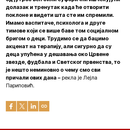
долазак и тренутак када ће отворити
поклоне и видети шта сте им спремили.
Имамо васпитаче, психолога и друге
тимове који се више баве том социјалном
бригом о деци. Трудимо се да бацимо
акценат на терапију, али сигурно да су
деца упућена у дешавања око Црвене
звезде, фудбала и Светског првенства, то
је нешто неминовно о чему смо сви
причали ових дана –
рекла је Лејла
Париповић.