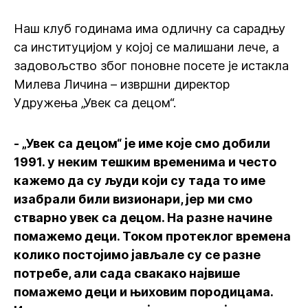
Наш клуб годинама има одличну са сарадњу
са институцијом у којој се малишани лече, а
задовољство због поновне посете је истакла
Милева Личина – извршни директор
Удружења „Увек са децом“.
- „Увек са децом“ је име које смо добили
1991. у неким тешким временима и често
кажемо да су људи који су тада то име
изабрали били визионари, јер ми смо
стварно увек са децом. На разне начине
помажемо деци. Током протеклог времена
колико постојимо јављале су се разне
потребе, али сада свакако највише
помажемо деци и њиховим породицама.