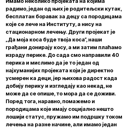
Имамо неколико пројеката на којима
радимо, један од њих је родитељски кутак,
бесплатан боравак за децу са породицама
које се лече на Институту, а нису на
стационарном лечењу. Други пројекат је
„Да моја коса буде твоја коса“, наши
грађани донирају косу, а ми затим плаћамо
израду перике. До сада смо направили 40
перика и мислимо да је то један од
најхуманијих пројеката који је директно
усмерен ка деци, јер њихова радост када
добију перику и изгледају као некад, не
може да се опише, то мора да се доживи.
Поред тога, наравно, помажемо и
породицама које имају социјално нешто
лошији статус, пружамо им подршку током
лечења на разне начине, али имамо један