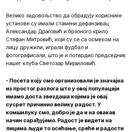
Велико задовољство да обрадују кориснике
установе су имали стамени дефанзивац
Александар Драговић и брзоного крило
Стефан Митровић, који су се са осмехом на
лицу дружили, играли фудбал и
фотографисали, што је и потврдио председник
нашег клуба Светозар Мијаиловић.
- Посета коју смо организовали је значајна
из простог разлога што у овој популацији
имамо доста звездаша којима је овај
сусрет причинио велику радост. У
комшилуку смо, добро је да и на овакав
начин сарађујемо. Радост је видети на
лицима људи то осећање, среће и радости