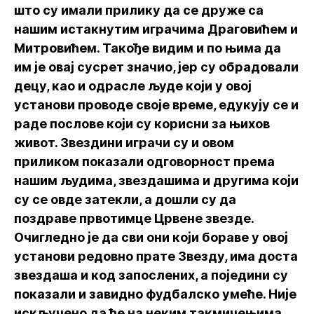
што су имали прилику да се друже са
нашим истакнутим играчима Драговићем и
Митровићем. Такође видим и по њима да
им је овај сусрет значио, јер су обрадовали
децу, као и одрасле људе који у овој
установи проводе своје време, едукују се и
раде послове који су корисни за њихов
живот. Звездини играчи су и овом
приликом показали одговорност према
нашим људима, звездашима и другима који
су се овде затекли, а дошли су да
поздраве првотимце Црвене звезде.
Очигледно је да сви они који бораве у овој
установи редовно прате Звезду, има доста
звездаша и код запослених, а поједини су
показали и завидно фудбалско умеће. Није
искључено да ће на неким такмичењима