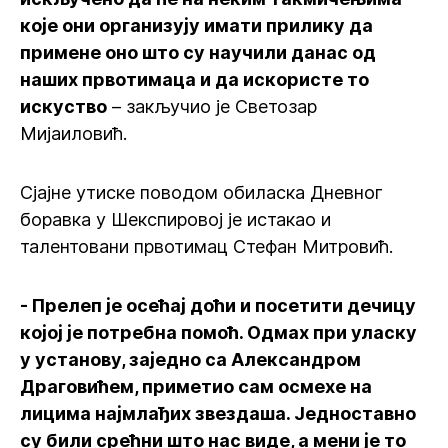
које они организују имати прилику да
примене оно што су научили данас од
наших првотимаца и да искористе то
искуство
– закључио је Светозар
Мијаиловић.
Сјајне утиске поводом обиласка Дневног
боравка у Шекспировој је истакао и
талентовани првотимац Стефан Митровић.
- Прелеп је осећај доћи и посетити дечицу
којој је потребна помоћ. Одмах при уласку
у установу, заједно са Александром
Драговићем, приметио сам осмехе на
лицима најмлађих звездаша. Једноставно
су били срећни што нас виде, а мени је то