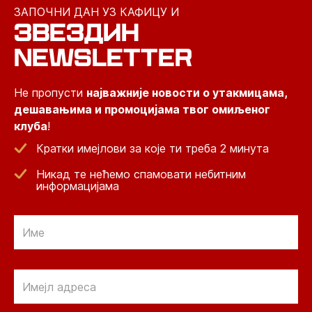
ЗАПОЧНИ ДАН УЗ КАФИЦУ И
ЗВЕЗДИН
NEWSLETTER
Не пропусти
најважније новости о утакмицама,
дешавањима и промоцијама твог омиљеног
клуба
!
Кратки имејлови за које ти треба 2 минута
Никад те нећемо спамовати небитним
информацијама
Email
Email