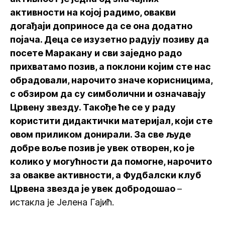
активности на којој радимо, овакви
догађаји доприносе да се она додатно
појача. Деца се изузетно радују позиву да
посете Маракану и сви заједно радо
прихватамо позив, а поклони којим сте нас
обрадовали, нарочито значе корисницима,
с обзиром да су симболични и означавају
Црвену звезду. Такође ће се у раду
користити дидактички материјал, који сте
овом приликом донирали. За све људе
добре воље позив је увек отворен, ко је
колико у могућности да помогне, нарочито
за овакве активности, а Фудбалски клуб
Црвена звезда је увек добродошао
–
истакла је Јелена Гајић.