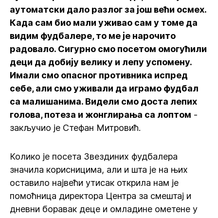
аутоматски дало разлог за још већи осмех.
Када сам био мали уживао сам у томе да
видим фудбалере, то ме је нарочито
радовало. Сигурно смо посетом омогућили
деци да добију велику и лепу успомену.
Имали смо опасног противника испред
себе, али смо уживали да играмо фудбал
са малишанима. Видели смо доста лепих
голова, потеза и жонглирања са лоптом
-
закључио је Стефан Митровић.
Колико је посета Звездиних фудбалера
значила корисницима, али и шта је на њих
оставило највећи утисак открила нам је
помоћница директора Центра за смештај и
дневни боравак деце и омладине ометене у