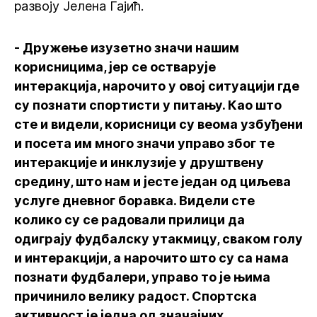
развоју Јелена Гајић.
- Дружење изузетно значи нашим
корисницима, јер се остварује
интеракција, нарочито у овој ситуацији где
су познати спортисти у питању. Као што
сте и видели, корисници су веома узбуђени
и посета им много значи управо због те
интеракције и инклузије у друштвену
средину, што нам и јесте један од циљева
услуге дневног боравка. Видели сте
колико су се радовали прилици да
одиграју фудбалску утакмицу, сваком голу
и интеракцији, а нарочито што су са нама
познати фудбалери, управо то је њима
причинило велику радост. Спортска
активност је једна од значајних