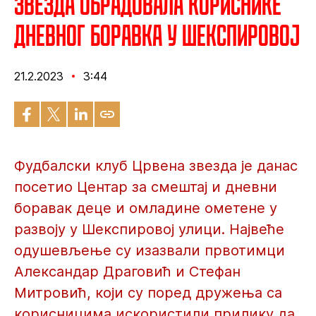
Звезда обрадовала кориснике
Дневног боравка у Шекспировој
21.2.2023
3:44
Фудбалски клуб Црвена звезда је данас
посетио Центар за смештај и дневни
боравак деце и омладине ометене у
развоју у Шекспировој улици. Највеће
одушевљење су изазвали првотимци
Александар Драговић и Стефан
Митровић, који су поред дружења са
корисницима искористили прилику да