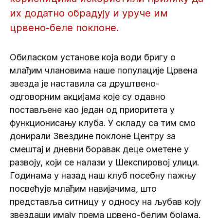
их додатно обрадују и уруче им
црвено-беле поклоне.
Обиласком установе која води бригу о
млађим члановима наше популације Црвена
звезда је наставила са друштвено-
одговорним акцијама које су одавно
постављене као један од приоритета у
функционисању клуба. У складу са тим смо
донирали Звездине поклоне Центру за
смештај и дневни боравак деце ометене у
развоју, који се налази у Шекспировој улици.
Годинама у назад наш клуб посебну пажњу
посвећује млађим навијачима, што
представља ситницу у односу на љубав коју
звездаши имају према црвено-белим бојама.