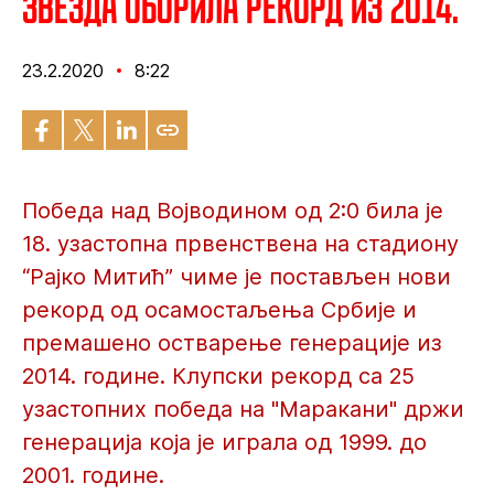
Звезда оборила рекорд из 2014.
23.2.2020
8:22
Победа над Војводином од 2:0 била је
18. узастопна првенствена на стадиону
“Рајко Митић” чиме је постављен нови
рекорд од осамостаљења Србије и
премашено остварење генерације из
2014. године. Клупски рекорд са 25
узастопних победа на "Маракани" држи
генерација која је играла од 1999. до
2001. године.