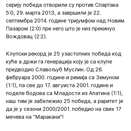
серију победа отворили су против Спартака
5:0, 29. марта 2013, а завршили је 22.
септембра 2014. године тријумфом над Новим
Пазаром (2:0) пре него што је низ прекинуо
Вождовац (2:2).
Клупски рекорд је 25 узастопних победа код
куће а држи га генерација коју је са клупе
предводио Славољуб Муслин. Од 26.
фебруара 2000. године и ремија са Земуном
(1:1), па све до 17. авгуиста 2001. године и
поделе бодова са Младости из Апатина (1:1),
наш тим је забележио 25 победа, а раритет је
да је у сезони 2000/2001. победио на свих 17
мечева на "Маракани"!