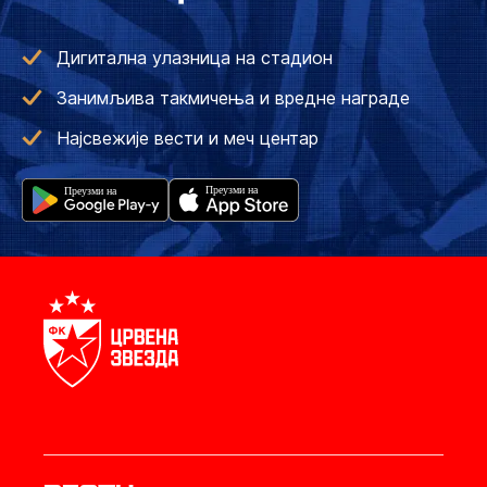
Дигитална улазница на стадион
Занимљива такмичења и вредне награде
Најсвежије вести и меч центар