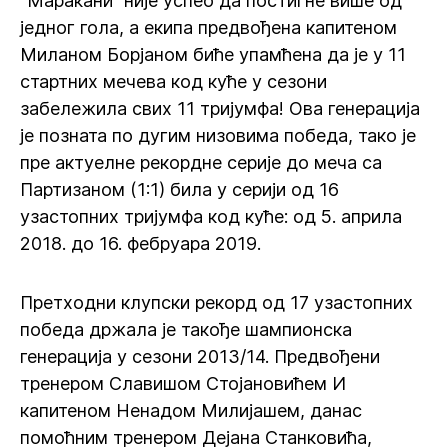
“Маракани” није успео да постигне више од
једног гола, а екипа предвођена капитеном
Миланом Борјаном биће упамћена да је у 11
стартних мечева код куће у сезони
забележила свих 11 тријумфа! Ова генерација
је позната по дугим низовима победа, тако је
пре актуелне рекордне серије до меча са
Партизаном (1:1) била у серији од 16
узастопних тријумфа код куће: од 5. априла
2018. до 16. фебруара 2019.
Претходни клупски рекорд од 17 узастопних
победа држала је такође шампионска
генерација у сезони 2013/14. Предвођени
тренером Славишом Стојановићем И
капитеном Ненадом Милијашем, данас
помоћним тренером Дејана Станковића,