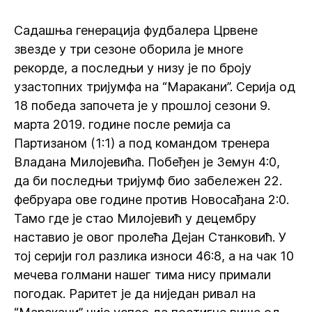
Садашња генерација фудбалера Црвене
звезде у три сезоне оборила је многе
рекорде, а последњи у низу је по броју
узастопних тријумфа на “Маракани”. Серија од
18 победа започета је у прошлој сезони 9.
марта 2019. године после ремија са
Партизаном (1:1) а под командом тренера
Владана Милојевића. Побеђен је Земун 4:0,
да би последњи тријумф био забележен 22.
фебруара ове године против Новосађана 2:0.
Тамо где је стао Милојевић у децембру
наставио је овог пролећа Дејан Станковић. У
тој серији гол разлика износи 46:8, а на чак 10
мечева голмани нашег тима нису примали
погодак. Раритет је да ниједан ривал на