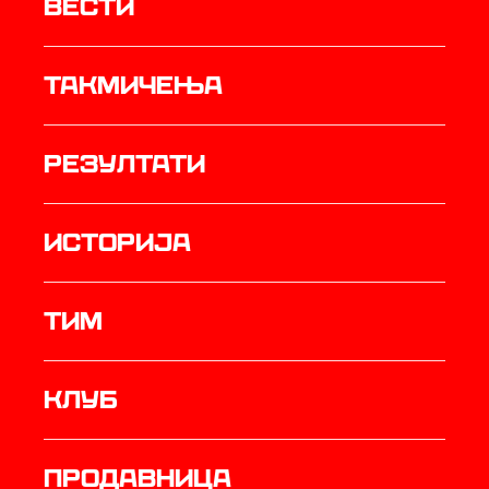
Вести
Такмичења
резултати
историја
ТИМ
Клуб
продавница