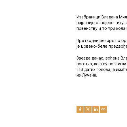
Изабраници Владана Мило
најраније освојене титул
првенству и то три кола
Претходни рекорд по број
је црвено-беле предвође
Звезда данас, вођена Вл
поготка, која су постиг
116 датих голова, а има
из Лучана.