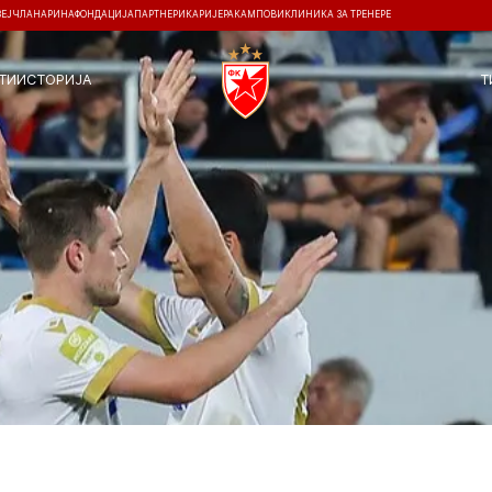
ЗЕЈ
ЧЛАНАРИНА
ФОНДАЦИЈА
ПАРТНЕРИ
КАРИЈЕРА
КАМПОВИ
КЛИНИКА ЗА ТРЕНЕРЕ
ТИ
ИСТОРИЈА
Т