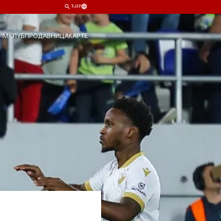
ЋИР
ИМ
КЛУБ
ПРОДАВНИЦА
КАРТЕ