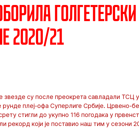
оборила голгетерски
не 2020/21
 звезде су после преокрета савладали ТСЦ у 
те рунде плеј-офа Суперлиге Србије. Црвено-бе
рету стигли до укупно 116 погодака у првенст
ли рекорд који је поставио наш тим у сезони 2