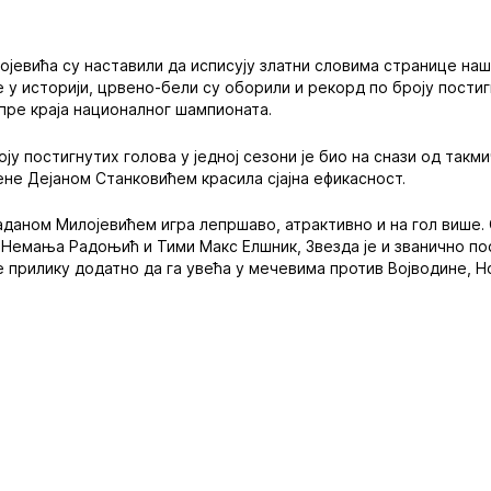
јевића су наставили да исписују златни словима странице наш
е у историји, црвено-бели су оборили и рекорд по броју пости
 пре краја националног шампионата.
у постигнутих голова у једној сезони је био на снази од такм
не Дејаном Станковићем красила сјајна ефикасност.
аданом Милојевићем игра лепршаво, атрактивно и на гол више.
ли Немања Радоњић и Тими Макс Елшник, Звезда је и званично п
ће прилику додатно да га увећа у мечевима против Војводине, 