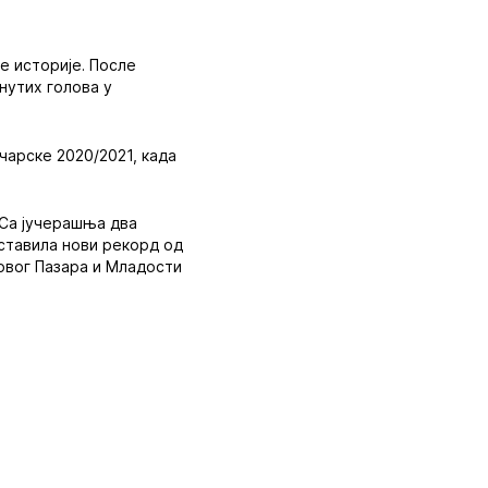
е историје. После
гнутих голова у
ичарске 2020/2021, када
 Са јучерашња два
оставила нови рекорд од
Новог Пазара и Младости