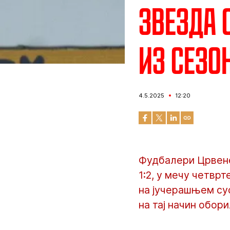
Звезда 
из сезо
4.5.2025
12:20
Фудбалери Црвене
1:2, у мечу четвр
на јучерашњем сус
на тај начин обори