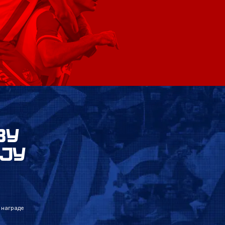
ВУ
ЈУ
 награде