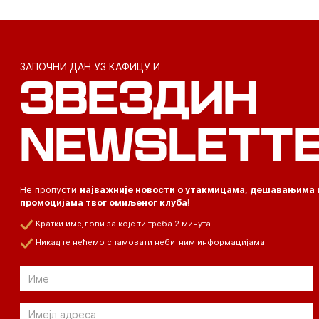
ЗАПОЧНИ ДАН УЗ КАФИЦУ И
ЗВЕЗДИН
NEWSLETT
Не пропусти
најважније новости о утакмицама, дешавањима 
промоцијама твог омиљеног клуба
!
Кратки имејлови за које ти треба 2 минута
Никад те нећемо спамовати небитним информацијама
Email
Email