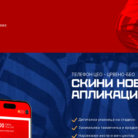
ама
ТЕЛЕФОН ЦЕО - ЦРВЕНО-БЕО
СКИНИ НО
АПЛИКАЦИ
Дигитална улазница на стадион
Занимљива такмичења и вредне
Најсвежије вести и меч центар