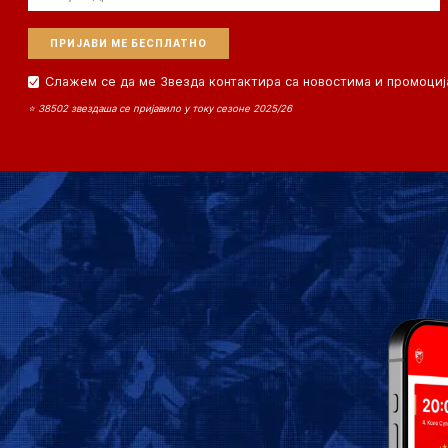
Слажем се да ме Звезда контактира са новостима и промоциј
⭐ 38502 звездаша се пријавило у току сезоне 2025/26