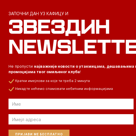
ЗАПОЧНИ ДАН УЗ КАФИЦУ И
ЗВЕЗДИН
NEWSLETT
Не пропусти
најважније новости о утакмицама, дешавањима 
промоцијама твог омиљеног клуба
!
Кратки имејлови за које ти треба 2 минута
Никад те нећемо спамовати небитним информацијама
Email
Email