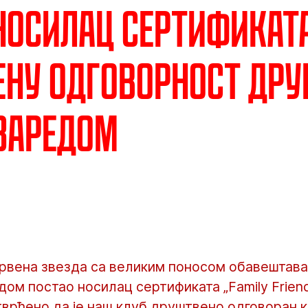
носилац сертификат
ну одговорност дру
заредом
вена звезда са великим поносом обавештава 
ом постао носилац сертификата „Family Friendl
тврђено да је наш клуб друштвено одговоран к