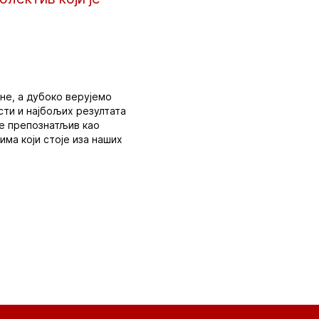
не, а дубоко верујемо
сти и најбољих резултата
де препознатљив као
има који стоје иза наших