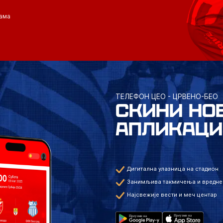
ама
ТЕЛЕФОН ЦЕО - ЦРВЕНО-БЕО
СКИНИ НО
АПЛИКАЦИ
Дигитална улазница на стадион
Занимљива такмичења и вредне
Најсвежије вести и меч центар