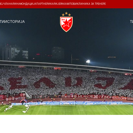
ЗЕЈ
ЧЛАНАРИНА
ФОНДАЦИЈА
ПАРТНЕРИ
КАРИЈЕРА
КАМПОВИ
КЛИНИКА ЗА ТРЕНЕРЕ
ТИ
ИСТОРИЈА
Т