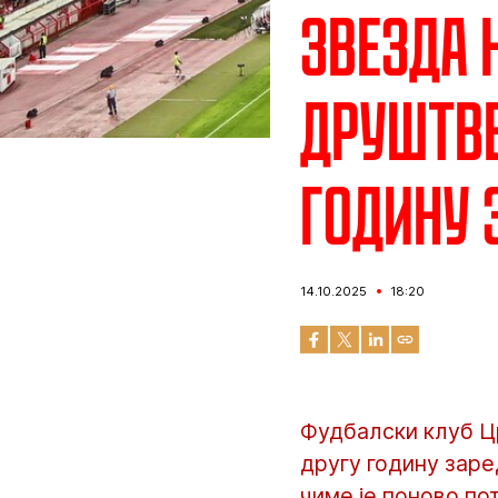
Звезда 
друштве
годину 
14.10.2025
18:20
Фудбалски клуб Цр
другу годину заред
чиме је поново по