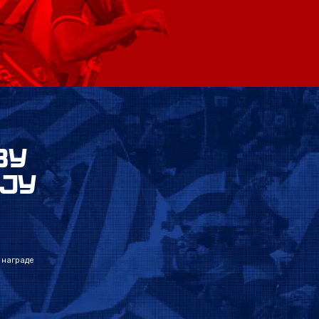
ВУ
ЈУ
 награде