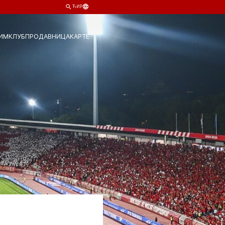
ЋИР
ИМ
КЛУБ
ПРОДАВНИЦА
КАРТЕ