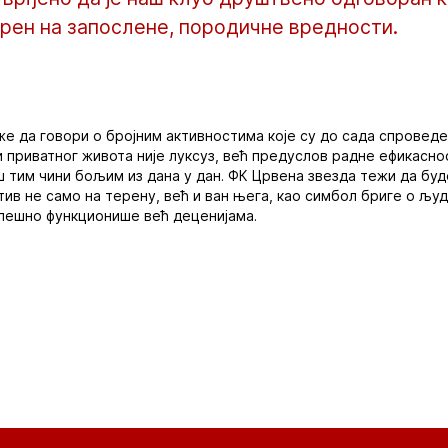
рен на запослене, породичне вредности.
е да говори о бројним активностима које су до сада спроведе
и приватног живота није луксуз, већ предуслов радне ефикасно
аш тим чини бољим из дана у дан. ФК Црвена звезда тежи да бу
ив не само на терену, већ и ван њега, као симбол бриге о људ
спешно функционише већ деценијама.