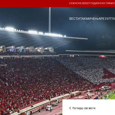
СЕЗОНСКЕ 2026/27
СТАДИОНСКА ТУРА
МУ
ВЕСТИ
ТАКМИЧЕЊА
РЕЗУЛТА
Погледај све вести