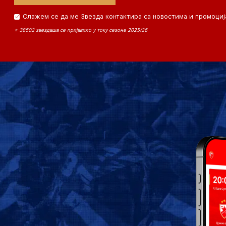
Слажем се да ме Звезда контактира са новостима и промоциј
⭐ 38502 звездаша се пријавило у току сезоне 2025/26