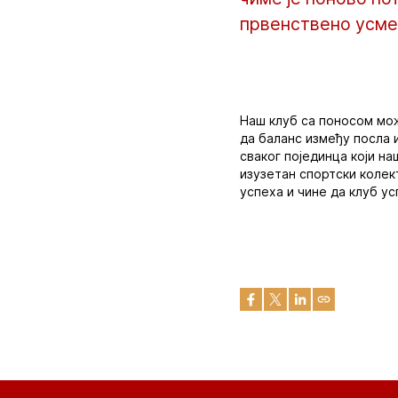
првенствено усме
Наш клуб са поносом мож
да баланс између посла 
сваког појединца који н
изузетан спортски колект
успеха и чине да клуб у