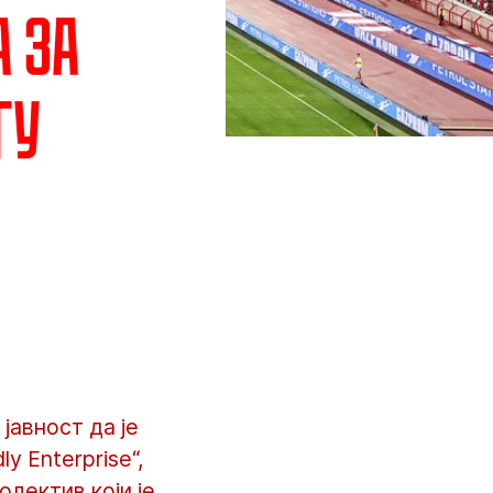
а за
гу
јавност да је
y Enterprise“,
олектив који је