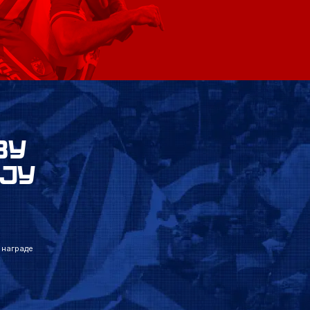
ВУ
ЈУ
 награде