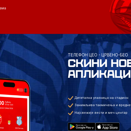
ама
ТЕЛЕФОН ЦЕО - ЦРВЕНО-БЕО
СКИНИ НО
АПЛИКАЦИ
Дигитална улазница на стадион
Занимљива такмичења и вредне
Најсвежије вести и меч центар