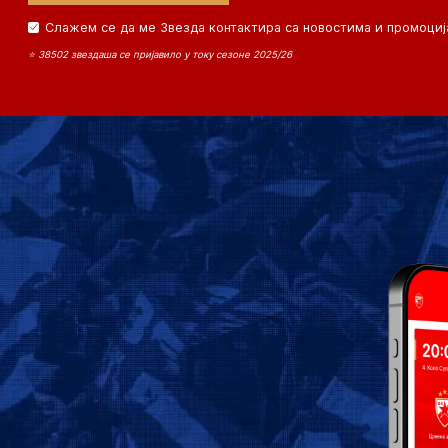
Слажем се да ме Звезда контактира са новостима и промоциј
⭐ 38502 звездаша се пријавило у току сезоне 2025/26