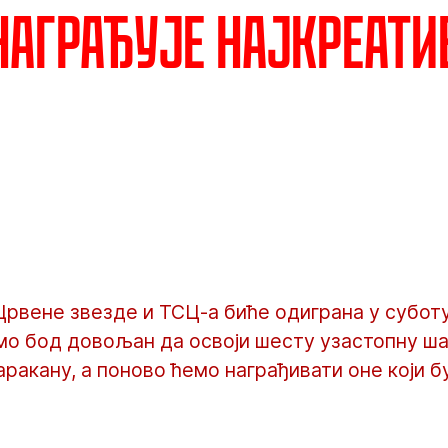
награђује најкреати
рвене звезде и ТСЦ-а биће одиграна у суботу 
мо бод довољан да освоји шесту узастопну ша
ракану, а поново ћемо награђивати оне који 