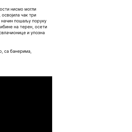
дости нисмо могли
 освојила чак три
н начин пошаљу поруку
рибине на терен, осети
 свлачионице и упозна
о, са банерима,