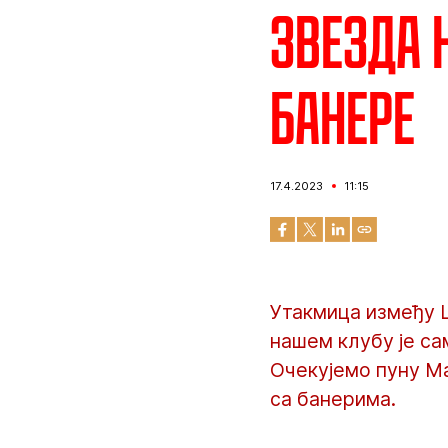
Звезда 
банере
17.4.2023
11:15
Утакмица између Ц
нашем клубу је са
Очекујемо пуну Ма
са банерима.