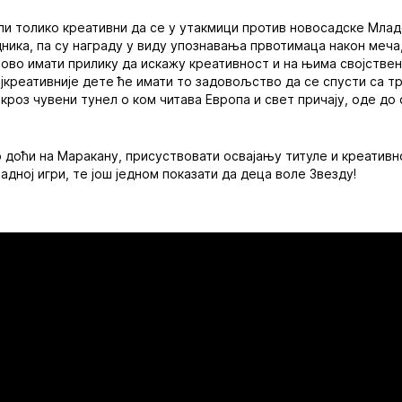
ли толико креативни да се у утакмици против новосадске Мла
дника, па су награду у виду упознавања првотимаца након меча,
ово имати прилику да искажу креативност и на њима својстве
јкреативније дете ће имати то задовољство да се спусти са т
кроз чувени тунел о ком читава Европа и свет причају, оде до
 доћи на Маракану, присуствовати освајању титуле и креативн
адној игри, те још једном показати да деца воле Звезду!