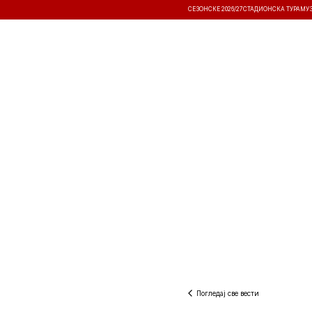
СЕЗОНСКЕ 2026/27
СТАДИОНСКА ТУРА
МУ
ВЕСТИ
ТАКМИЧЕЊА
РЕЗУЛТА
Погледај све вести