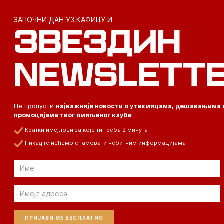
ЗАПОЧНИ ДАН УЗ КАФИЦУ И
ЗВЕЗДИН
NEWSLETT
Не пропусти
најважније новости о утакмицама, дешавањима 
промоцијама твог омиљеног клуба
!
Кратки имејлови за које ти треба 2 минута
Никад те нећемо спамовати небитним информацијама
Email
Email