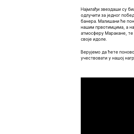
Најмлађи звездаши су би
одлучити за једног побе
банера. Малишани ће пон
нашим првотимцима, а на
атмосферу Маракане, те 
своје идоле.
Верујемо да ћете поново
учествовати у нашој нагр