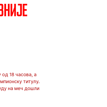
вније
од 18 часова, а
мпионску титулу.
буду на меч дошли