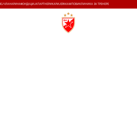
ЗЕЈ
ЧЛАНАРИНА
ФОНДАЦИЈА
ПАРТНЕРИ
КАРИЈЕРА
КАМПОВИ
КЛИНИКА ЗА ТРЕНЕРЕ
ТИ
ИСТОРИЈА
Т