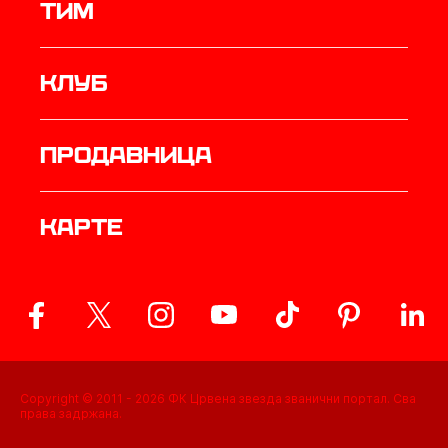
ТИМ
Клуб
продавница
Карте
Copyright © 2011 -
2026
ФК Црвена звезда званични портал. Сва
права задржана.