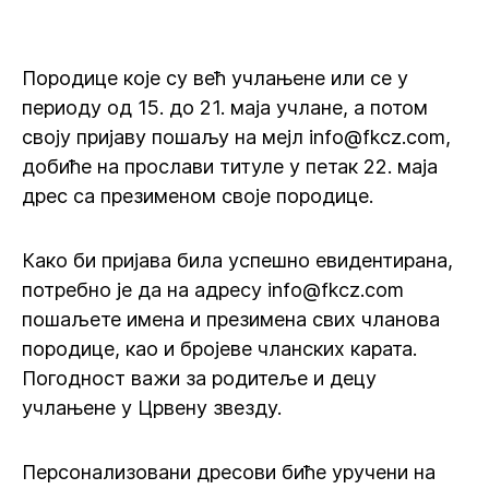
Породице које су већ учлањене или се у
периоду од 15. до 21. маја учлане, а потом
своју пријаву пошаљу на мејл info@fkcz.com,
добиће на прослави титуле у петак 22. маја
дрес са презименом своје породице.
Како би пријава била успешно евидентирана,
потребно је да на адресу info@fkcz.com
пошаљете имена и презимена свих чланова
породице, као и бројеве чланских карата.
Погодност важи за родитеље и децу
учлањене у Црвену звезду.
Персонализовани дресови биће уручени на