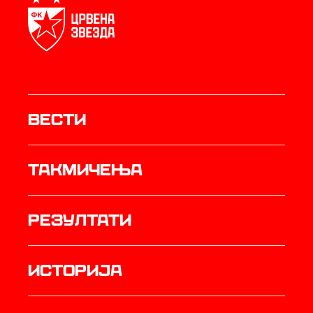
Вести
Такмичења
резултати
историја