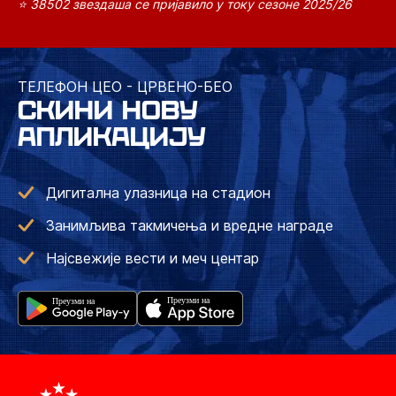
⭐ 38502 звездаша се пријавило у току сезоне 2025/26
ТЕЛЕФОН ЦЕО - ЦРВЕНО-БЕО
СКИНИ НОВУ
АПЛИКАЦИЈУ
Дигитална улазница на стадион
Занимљива такмичења и вредне награде
Најсвежије вести и меч центар