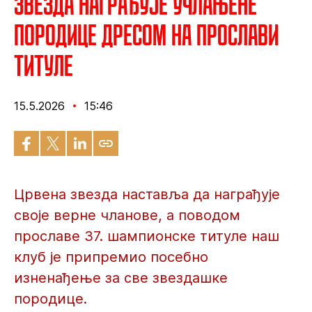
Звезда награђује учлањене
породице дресом на прослави
титуле
15.5.2026
15:46
Црвена звезда наставља да награђује
своје верне чланове, а поводом
прославе 37. шампионске титуле наш
клуб је припремио посебно
изненађење за све звездашке
породице.