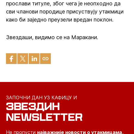
прослави титуле, због чега је неопходно да
сви чланови породице присуствују утакмици
како би заједно преузели вредан поклон.
Звездаши, видимо се на Маракани.
ЗАПОЧНИ ДАН УЗ КАФИЦУ И
ЗВЕЗДИН
NEWSLETTER
Не пропусти
најважније новости о утакмицама,