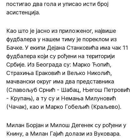
постигао два гола и уписао исти број
асистенција.
Као што је јасно из приложеног, највише
фудбалера у нашем тиму је пореклом из
Бачке. У екипи Дејана Станковића има чак 11
фудбалера који су рођени на територији
Србије. Из Београда су: Марко Ћопић,
Страхиња Ераковић и Вељко Николић,
мачвански округ има два представника
(Славољуб Срнић - Шабац, Његош Петровић
- Крупањ), а ту су и Немања Милуновић
(Чачак), као и Марко Гобељић (Краљево).
Милан Борјан и Милош Дегенек су рођени у
Книну, а Милан Гајић долази из Вуковара.