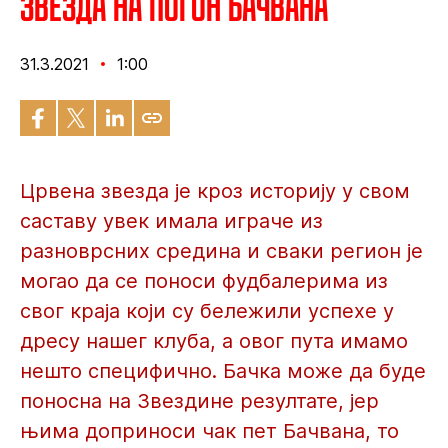
Звезда на погон Бачвана
31.3.2021
1:00
Црвена звезда је кроз историју у свом
саставу увек имала играче из
разноврсних средина и сваки регион је
могао да се поноси фудбалерима из
свог краја који су бележили успехе у
дресу нашег клуба, а овог пута имамо
нешто специфично. Бачка може да буде
поносна на Звездине резултате, јер
њима доприноси чак пет Бачвана, то