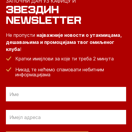
ЗАПОЧНИ ДАН УЗ КАФИЦУ И
ЗВЕЗДИН
NEWSLETTER
Не пропусти
најважније новости о утакмицама,
дешавањима и промоцијама твог омиљеног
клуба
!
Кратки имејлови за које ти треба 2 минута
Никад те нећемо спамовати небитним
информацијама
Email
Email