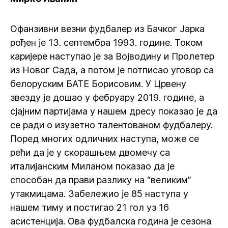
Офанзивни везни фудбалер из Бачког Јарка
рођен је 13. септембра 1993. године. Током
каријере наступао је за Војводину и Пролетер
из Новог Сада, а потом је потписао уговор са
белоруским БАТЕ Борисовим. У Црвену
звезду је дошао у фебруару 2019. године, а
сјајним партијама у нашем дресу показао је да
се ради о изузетно талентованом фудбалеру.
Поред многих одличних наступа, може се
рећи да је у скорашњем двомечу са
италијанским Миланом показао да је
способан да прави разлику на “великим”
утакмицама. Забележио је 85 наступа у
нашем тиму и постигао 21 гол уз 16
асистенција. Ова фудбалска година је сезона