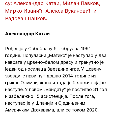
су: Александар Катаи, Милан Павков,
Мирко Иванић, Алекса Вукановић и
Радован Панков.
Александар Катаи
Рођен је у Србобрану 6. фебруара 1991.
године. Популарни „Магико“ је наступао у два
наврата у црвено-белом дресу и тренутно је
један од носилаца Звездине игре. У Црвену
звезду је први пут дошао 2014. године из
грчког Олимпијакоса и тада је бележио сјајне
наступе. У првом „мандату“ је постигао 31 гол
и забележио 15 асистенција. После тога,
наступао је у Шпанији и Сједињеним
Америчким Државама, али се током 2020.