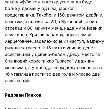
захваљујући том поготку успела да буде
боља у двомечу од швајцарског
представника. Такође, у 160. вечитом дербију,
наш тим је славио са 2:1,а Вукановић је био
стрелац у 80. минуту меча, када му је Иванић
асистирао. Крилни нападач, пореклом из
Херцеговине, забележио је 71 наступ, а мрежу
ривала затресао је 13 пута и уписао девет
асистенција у црвено-белом дресу. Често га
Станковић користи као "џокера" у важним
мечевима, а у досадашњем делу сезоне је на
16 утакмица постигао два гола и уписао две
асистенције.
Радован Панков