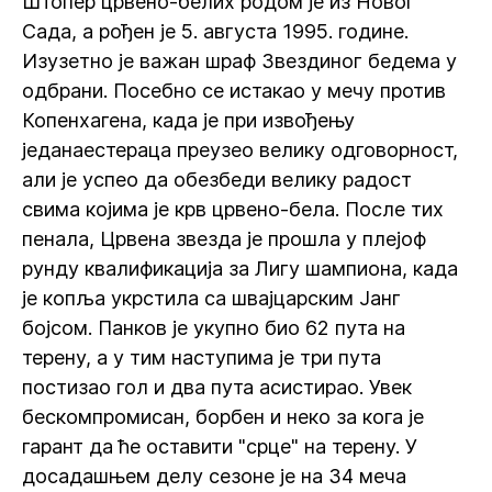
Штопер црвено-белих родом је из Новог
Сада, а рођен је 5. августа 1995. године.
Изузетно је важан шраф Звездиног бедема у
одбрани. Посебно се истакао у мечу против
Копенхагена, када је при извођењу
једанаестераца преузео велику одговорност,
али је успео да обезбеди велику радост
свима којима је крв црвено-бела. После тих
пенала, Црвена звезда је прошла у плејоф
рунду квалификација за Лигу шампиона, када
је копља укрстила са швајцарским Јанг
бојсом. Панков је укупно био 62 пута на
терену, а у тим наступима је три пута
постизао гол и два пута асистирао. Увек
бескомпромисан, борбен и неко за кога је
гарант да ће оставити "срце" на терену. У
досадашњем делу сезоне је на 34 меча