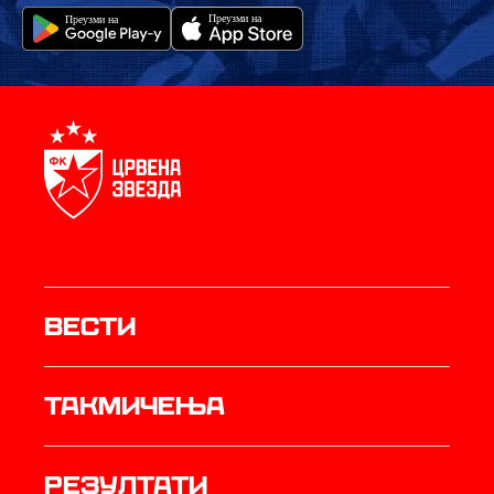
Вести
Такмичења
резултати