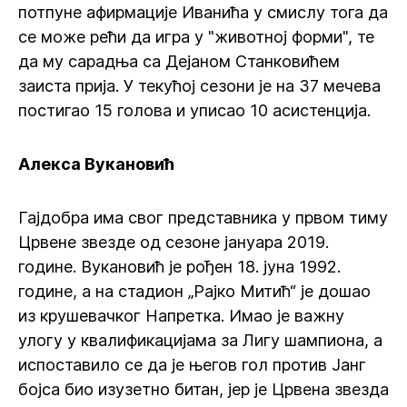
потпуне афирмације Иванића у смислу тога да
се може рећи да игра у "животној форми", те
да му сарадња са Дејаном Станковићем
заиста прија. У текућој сезони је на 37 мечева
постигао 15 голова и уписао 10 асистенција.
Алекса Вукановић
Гајдобра има свог представника у првом тиму
Црвене звезде од сезоне јануара 2019.
године. Вукановић је рођен 18. јуна 1992.
године, а на стадион „Рајко Митић“ је дошао
из крушевачког Напретка. Имао је важну
улогу у квалификацијама за Лигу шампиона, а
испоставило се да је његов гол против Јанг
бојса био изузетно битан, јер је Црвена звезда