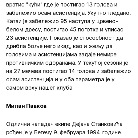
вратио "кући" где је постигао 13 голова и
забележио осам асистенција. Укупно гледано,
Катаи је забележио 95 наступа у црвено-
белом дресу, постигао 45 поготка и уписао
23 асистенције. Показао је спососбност да
дрибла боље него икад, као и жељу да
головима и асистенцијама задаје немире
противничким одбранама. У текућој сезони је
на 27 мечева постигао 14 голова и забележио
осам асистенција и у оба параметра је у
самом врху нашег клуба.
Милан Павков
Одлични нападач екипе Дејана Станковића
рођен је у Бегечу 9. фебруара 1994. године.