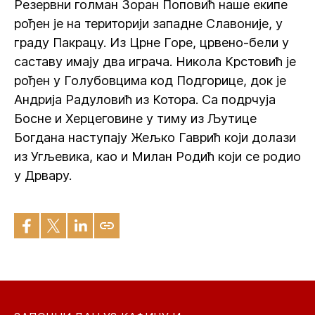
Резервни голман Зоран Поповић наше екипе
рођен је на територији западне Славоније, у
граду Пакрацу. Из Црне Горе, црвено-бели у
саставу имају два играча. Никола Крстовић је
рођен у Голубовцима код Подгорице, док је
Андрија Радуловић из Котора. Са подрчуја
Босне и Херцеговине у тиму из Љутице
Богдана наступају Жељко Гаврић који долази
из Угљевика, као и Милан Родић који се родио
у Дрвару.