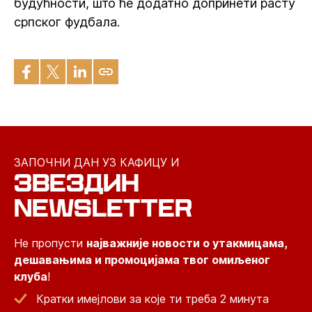
будућности, што ће додатно допринети расту
српског фудбала.
ЗАПОЧНИ ДАН УЗ КАФИЦУ И
ЗВЕЗДИН
NEWSLETTER
Не пропусти
најважније новости о утакмицама,
дешавањима и промоцијама твог омиљеног
клуба
!
Кратки имејлови за које ти треба 2 минута