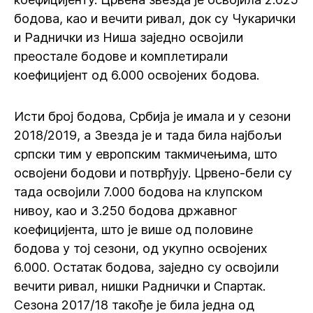
бодова, као и вечити ривал, док су Чукарички
и Раднички из Ниша заједно освојили
преостале бодове и комплетирали
коефицијент од 6.000 освојених бодова.
Исти број бодова, Србија је имала и у сезони
2018/2019, а Звезда је и тада била најбољи
српски тим у европским такмичењима, што
освојени бодови и потврђују. Црвено-бели су
тада освојили 7.000 бодова на клупском
нивоу, као и 3.250 бодова државног
коефицијента, што је више од половине
бодова у тој сезони, од укупно освојених
6.000. Остатак бодова, заједно су освојили
вечити ривал, нишки Раднички и Спартак.
Сезона 2017/18 такође је била једна од