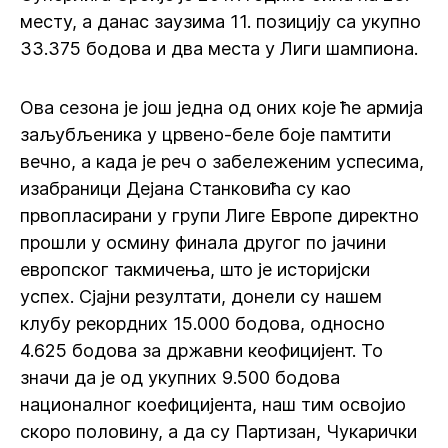
месту, а данас заузима 11. позицију са укупно
33.375 бодова и два места у Лиги шампиона.
Ова сезона је још једна од оних које ће армија
заљубљеника у црвено-беле боје памтити
вечно, а када је реч о забележеним успесима,
изабраници Дејана Станковића су као
првопласирани у групи Лиге Европе директно
прошли у осмину финала другог по јачини
европског такмичења, што је историјски
успех. Сјајни резултати, донели су нашем
клубу рекордних 15.000 бодова, односно
4.625 бодова за државни кеофицијент. То
значи да је од укупних 9.500 бодова
националног коефицијента, наш тим освојио
скоро половину, а да су Партизан, Чукарички