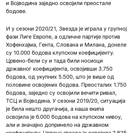
и Војводина заједно освојили преостале
бодове.
И у сезони 2020/21, Звезда је играла у групној
фази Лиге Европе, а одличне партије против
Хофенхајма, Гента, Слована и Милана, донеле
су 10.000 бодова клупском коефицијенту.
Црвено-бели су и тада били носиоци
државног коефицијента, освојивши 3.750
бодова, од укупних 5.500, што је више од
половине освојених бодова. Преосталих 1.750
бодова, заједно су освојили вечити ривал,
ТСЦ и Војводина. У сезони 2019/20, ситуација
је била нешто другачија, а наша екипа
освојила је 6.000 бодова на клупском нивоу,
али и значајно допринело на државном
коефицијенту. Црвена звезда је освојила 2.625