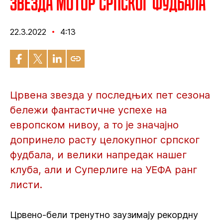
Звезда мотор српског фудбала
22.3.2022
4:13
Црвена звезда у последњих пет сезона
бележи фантастичне успехе на
европском нивоу, а то је значајно
допринело расту целокупног српског
фудбала, и велики напредак нашег
клуба, али и Суперлиге на УЕФА ранг
листи.
Црвено-бели тренутно заузимају рекордну