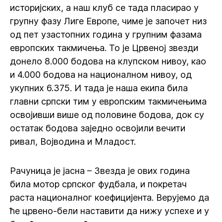
историјских, а наш клуб се тада пласирао у
групну фазу Лиге Европе, чиме је започет низ
од пет узастопних година у групним фазама
европских такмичења. То је Црвеној звезди
донело 8.000 бодова на клупском нивоу, као
и 4.000 бодова на националном нивоу, од
укупних 6.375. И тада је наша екипа била
главни српски тим у европским такмичењима
освојивши више од половине бодова, док су
остатак бодова заједно освојили вечити
ривал, Војводина и Младост.
Рачуница је јасна – Звезда је ових година
била мотор српског фудбала, и покретач
раста националног коефицијента. Верујемо да
ће црвено-бели наставити да нижу успехе и у