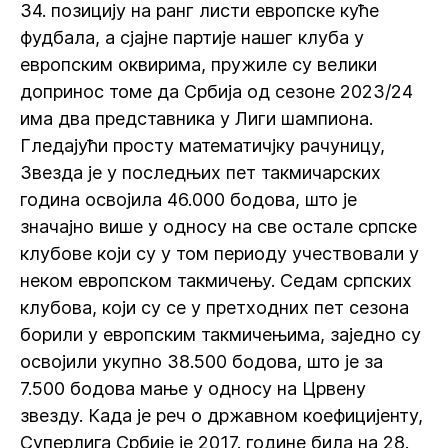
34. позицију на ранг листи европске куће
фудбала, а сјајне партије нашег клуба у
европским оквирима, пружиле су велики
допринос томе да Србија од сезоне 2023/24
има два представника у Лиги шампиона.
Гледајући просту математичјку рачуницу,
Звезда је у последњих пет такмичарских
година освојила 46.000 бодова, што је
значајно више у односу на све остале српске
клубове који су у том периоду учествовали у
неком европском такмичењу. Седам српских
клубова, који су се у претходних пет сезона
борили у европским такмичењима, заједно су
освојили укупно 38.500 бодова, што је за
7.500 бодова мање у односу на Црвену
звезду. Када је реч о државном коефицијенту,
Суперлига Србије је 2017. године била на 28.