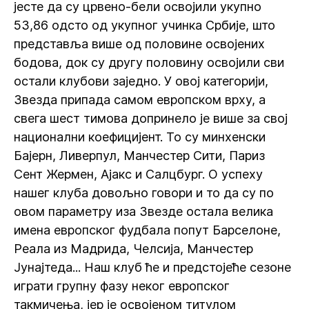
јесте да су црвено-бели освојили укупно
53,86 одсто од укупног учинка Србије, што
представља више од половине освојених
бодова, док су другу половину освојили сви
остали клубови заједно. У овој категорији,
Звезда припада самом европском врху, а
свега шест тимова допринело је више за свој
национални коефицијент. То су минхенски
Бајерн, Ливерпул, Манчестер Сити, Париз
Сент Жермен, Ајакс и Салцбург. О успеху
нашег клуба довољно говори и то да су по
овом параметру иза Звезде остала велика
имена европског фудбала попут Барселоне,
Реала из Мадрида, Челсија, Манчестер
Јунајтеда... Наш клуб ће и предстојеће сезоне
играти групну фазу неког европског
такмичења, јер је освојеном титулом