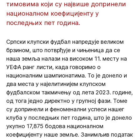
тимовима који су највише допринели
националном коефицијенту у
последњих пет година.
Српски клупски фудбал напредује великом
брзином, што потврђује и чињеница да се
наша земља налази на високом 11. месту на
УЕФА ранг листи, када говоримо о
националним шампионатима. То је донело и
два места у најелитинијем клупском
фудбалском такмичењу од лета 2023. године,
од тога једно директно у групној фази. Томе
су допринели и феноменални успеси нашег
клуба у последњих пет година, што је донело
укупно 17,875 бодова националном
коефицијенту наше земље. Занимљив податак