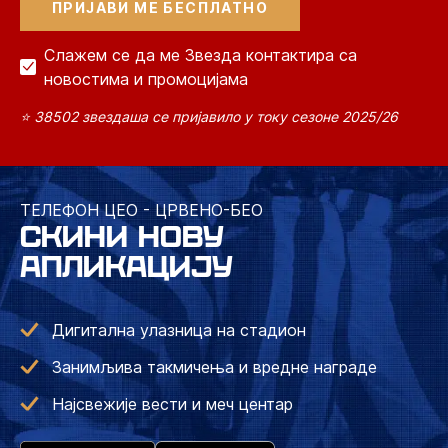
Слажем се да ме Звезда контактира са
новостима и промоцијама
⭐ 38502 звездаша се пријавило у току сезоне 2025/26
ТЕЛЕФОН ЦЕО - ЦРВЕНО-БЕО
СКИНИ НОВУ
АПЛИКАЦИЈУ
Дигитална улазница на стадион
Занимљива такмичења и вредне награде
Најсвежије вести и меч центар