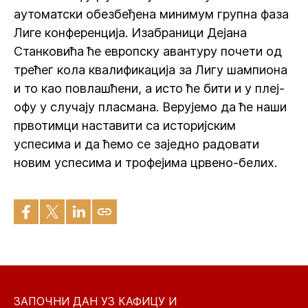
аутоматски обезбеђена минимум групна фаза
Лиге конференција. Изабраници Дејана
Станковића ће европску авантуру почети од
трећег кола квалификација за Лигу шампиона
и то као повлашћени, а исто ће бити и у плеј-
офу у случају пласмана. Верујемо да ће наши
првотимци наставити са историјским
успесима и да ћемо се заједно радовати
новим успесима и трофејима црвено-белих.
ЗАПОЧНИ ДАН УЗ КАФИЦУ И