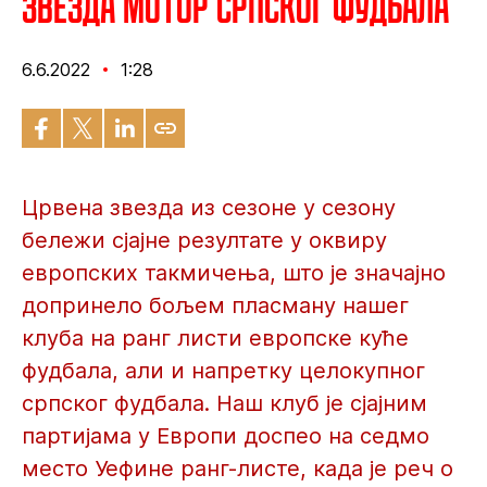
Звезда мотор српског фудбала
6.6.2022
1:28
Црвена звезда из сезоне у сезону
бележи сјајне резултате у оквиру
европских такмичења, што је значајно
допринело бољем пласману нашег
клуба на ранг листи европске куће
фудбала, али и напретку целокупног
српског фудбала. Наш клуб је сјајним
партијама у Европи доспео на седмо
место Уефине ранг-листе, када је реч о