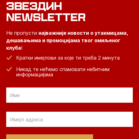
ЗВЕЗДИН
NEWSLETTER
Не пропусти
најважније новости о утакмицама,
дешавањима и промоцијама твог омиљеног
клуба
!
Кратки имејлови за које ти треба 2 минута
Никад те нећемо спамовати небитним
информацијама
Email
Email