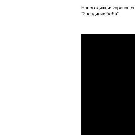
Новогодишњи караван сво
"Звездиних беба".