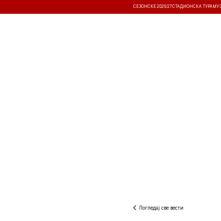
СЕЗОНСКЕ 2026/27
СТАДИОНСКА ТУРА
МУ
ВЕСТИ
ТАКМИЧЕЊА
РЕЗУЛТА
Погледај све вести