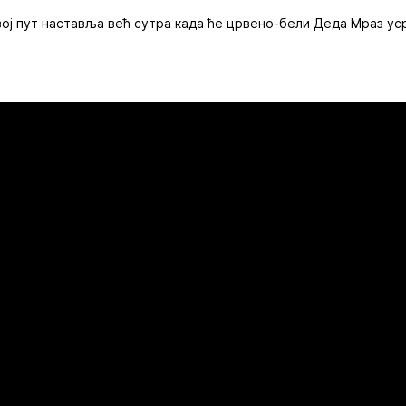
ј пут наставља већ сутра када ће црвено-бели Деда Мраз уср