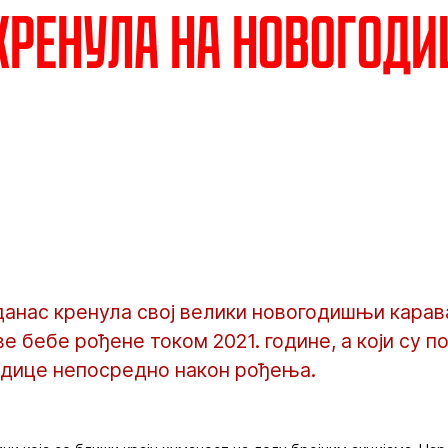
кренула на новогод
данас кренула свој велики новогодишњи карава
е бебе рођене током 2021. године, а који су п
дице непосредно након рођења.