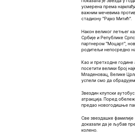
Показала је Звезда у год
усмерена према најмлађи
важним мечевима против
стадиону "Рајко Митић".
Након великог летњег ка
Србије и Републике Српс
партнером "Моцарт", нов
родитељи непосредно на
Као и претходне године 
посетити велики број на
Младеновац, Велике Црље
успели смо да обрадујем
Звездин клупски аутобус
атракција. Поред обележ
предао новогодишње па
Све звездашке фамилије 
доказали да је љубав пр
колено.