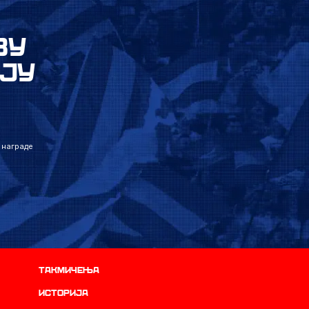
ВУ
ЈУ
 награде
Такмичења
историја