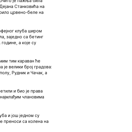
рочито је пажња била
Дејана Станковића на
рило црвено-беле на
офејног клуба широм
а, заједно са бетинг
године, а које су
амим тим караван ће
 је велики број градова:
олу, Рудник и Чачак, а
етили и био је права
е најмлађим члановима
ба и још једном су
е преноси са колена на