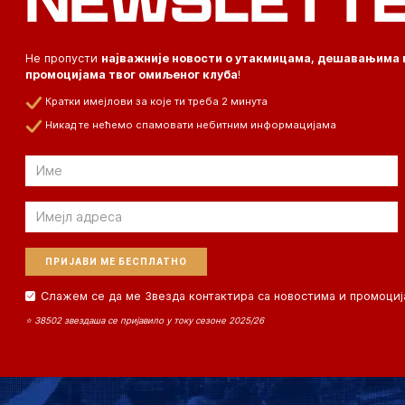
NEWSLETT
Не пропусти
најважније новости о утакмицама, дешавањима 
промоцијама твог омиљеног клуба
!
Кратки имејлови за које ти треба 2 минута
Никад те нећемо спамовати небитним информацијама
Email
Email
Слажем се да ме Звезда контактира са новостима и промоциј
⭐ 38502 звездаша се пријавило у току сезоне 2025/26