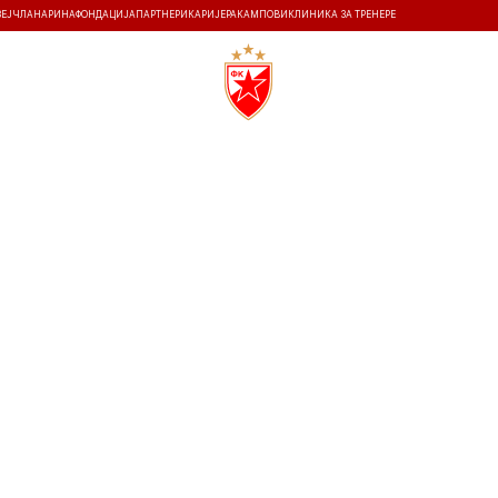
ЗЕЈ
ЧЛАНАРИНА
ФОНДАЦИЈА
ПАРТНЕРИ
КАРИЈЕРА
КАМПОВИ
КЛИНИКА ЗА ТРЕНЕРЕ
ТИ
ИСТОРИЈА
Т