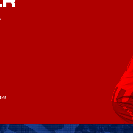
ER
и
ама