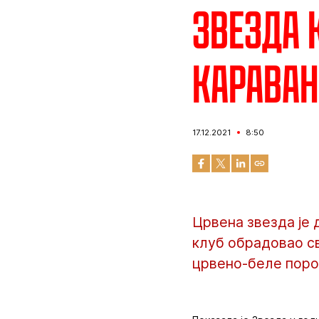
Звезда 
караван
17.12.2021
8:50
Црвена звезда је 
клуб обрадовао св
црвено-беле поро