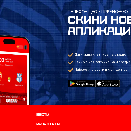
ТЕЛЕФОН ЦЕО - ЦРВЕНО-БЕО
СКИНИ НО
АПЛИКАЦИ
Дигитална улазница на стадион
Занимљива такмичења и вредне
Најсвежије вести и меч центар
Вести
резултати