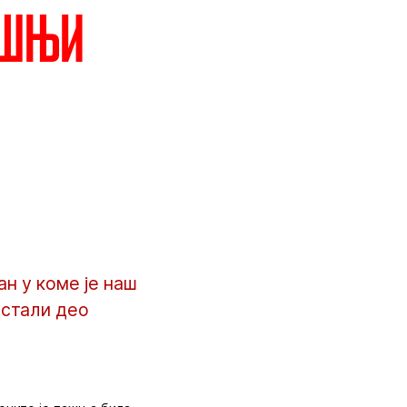
ишњи
н у коме је наш
остали део