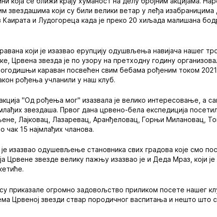
ини која се ближи крају хуманост на делу бројним акцијама. На
м звездашима који су били велики ветар у леђа изабраницима 
 Каирата и Лудогореца када је преко 20 хиљада малишана бод
равана који је изазвао ерупцију одушвљења навијача нашег тр
ке, Црвена звезда је по узору на претходну годину организовал
огодишњи караван посвећен свим бебама рођеним током 2021. 
кон рођења учланили у наш клуб.
акција "Од рођења мог" изазвала је велико интересовање, а с
јмлађих звездаша. Првог дана црвено-бела експедиција посетила
не, Лајковац, Лазаревац, Аранђеловац, Горњи Милановац, Топ
о чак 15 најмлађих чланова.
 је изазвао одушевљење становника свих градова које смо пос
ја Црвене звезде велику пажњу изазвао је и Деда Мраз, који ј
кетиће.
су приказале огромно задовољство приликом посете нашег клу
ема Црвеној звезди ствар породичног васпитања и нешто што с