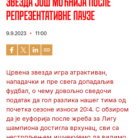
Звезда још моћнија после
репрезентативне паузе
9.9.2023
11:00
Црвена звезда игра атрактиван,
нападачки и пре свега допадаљив
фудбал, о чему довољно сведочи
податак да гол разлика нашег тима од
почетка сезоне износи 20:4. С обзиром
да је еуфорија после жреба за Лигу
шампиона достигла врхунац, сви са
нестрпљењем ишчекујемо да видимо