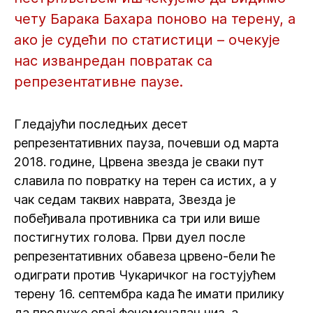
чету Барака Бахара поново на терену, а
ако је судећи по статистици – очекује
нас изванредан повратак са
репрезентативне паузе.
Гледајући последњих десет
репрезентативних пауза, почевши од марта
2018. године, Црвена звезда је сваки пут
славила по повратку на терен са истих, а у
чак седам таквих наврата, Звезда је
побеђивала противника са три или више
постигнутих голова. Први дуел после
репрезентативних обавеза црвено-бели ће
одиграти против Чукаричког на гостујућем
терену 16. септембра када ће имати прилику
да продуже овај феноменалан низ, а