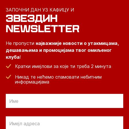
ЗАПОЧНИ ДАН УЗ КАФИЦУ И
ЗВЕЗДИН
NEWSLETTER
Не пропусти
најважније новости о утакмицама,
дешавањима и промоцијама твог омиљеног
клуба
!
Кратки имејлови за које ти треба 2 минута
Никад те нећемо спамовати небитним
информацијама
Email
Email