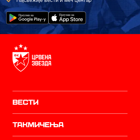
Најсвежије вести и меч центар
Вести
Такмичења