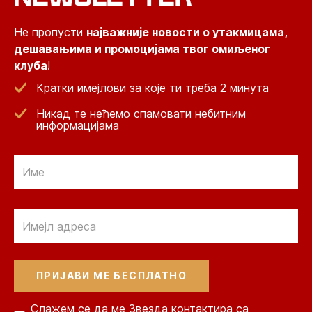
Не пропусти
најважније новости о утакмицама,
дешавањима и промоцијама твог омиљеног
клуба
!
Кратки имејлови за које ти треба 2 минута
Никад те нећемо спамовати небитним
информацијама
Email
Email
Слажем се да ме Звезда контактира са