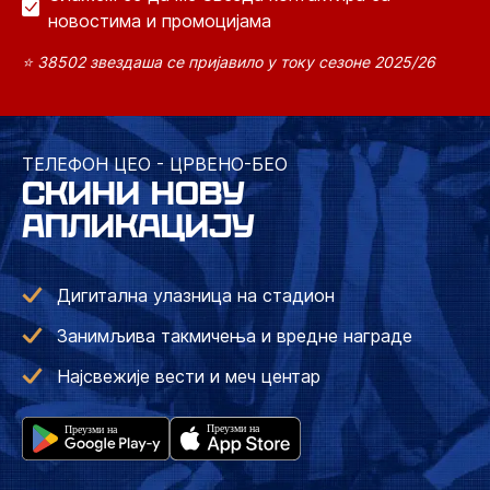
новостима и промоцијама
⭐ 38502 звездаша се пријавило у току сезоне 2025/26
ТЕЛЕФОН ЦЕО - ЦРВЕНО-БЕО
СКИНИ НОВУ
АПЛИКАЦИЈУ
Дигитална улазница на стадион
Занимљива такмичења и вредне награде
Најсвежије вести и меч центар