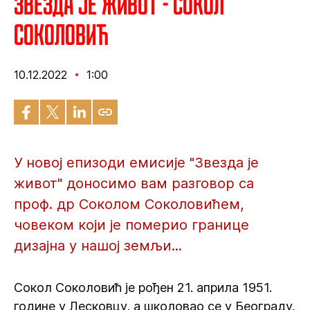
Звезда је живот - Сокол
Соколовић
10.12.2022
1:00
У новој епизоди емисије "Звезда је
живот" доносимо вам разговор са
проф. др Соколом Соколовићем,
човеком који је померио границе
дизајна у нашој земљи...
Сокол Соколовић је рођен 21. априла 1951.
године у Лесковцу, а школовао се у Београду.