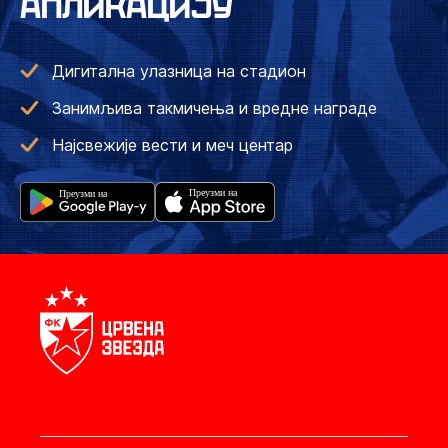
АПЛИКАЦИЈУ
Дигитална улазница на стадион
Занимљива такмичења и вредне награде
Најсвежије вести и меч центар