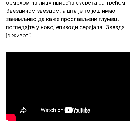
осмехом на лицу присећа сусрета са трећом
Звездином звездом, а шта је то још имао
занимљиво да каже прослављени глумац,
погледајте у новој епизоди серијала „Звезда
је живот“.