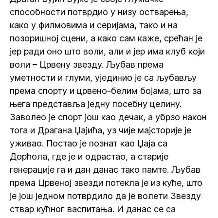
способности потврдио у низу остварења,
како у филмовима и серијама, тако и на
позоришној сцени, а како сам каже, срећан је
јер ради оно што воли, али и јер има клуб који
воли – Црвену звезду. Љубав према
уметности и глуми, ујединио је са љубављу
према спорту и црвено-белим бојама, што за
њега представља једну посебну целину.
Заволео је спорт још као дечак, а убрзо након
тога и Драгана Џајића, уз чије мајсторије је
уживао. Постао је познат као Џаја са
Дорћола, где је и одрастао, а старије
генерације га и дан данас тако памте. Љубав
према Црвеној звезди потекла је из куће, што
је још једном потврдило да је волети Звезду
ствар кућног васпитања. И данас се са