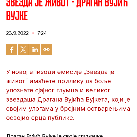
Звезда је живот - Драган Вујић
Вујке
23.9.2022
7:24
У новој епизоди емисије „Звезда је
живот“ имаћете прилику да боље
упознате сјајног глумца и великог
звездаша Драгана Вујића Вујкета, који је
својим улогама у бројним остварењима
освојио срца публике.
Драган Вујић Вујке је своје глумачке