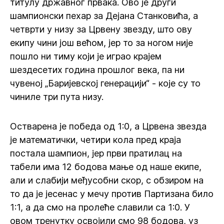
титулу државног првака. Ово је други
шампионски пехар за Дејана Станковића, а
четврти у низу за Црвену звезду, што ову
екипу чини још већом, јер то за ногом није
пошло ни тиму који је играо крајем
шездесетих година прошлог века, па ни
чувеној „Баријевској генерацији“ - које су то
чиниле три пута низу.
Остварена је победа од 1:0, а Црвена звезда
је математички, четири кола пред краја
постала шампион, јер први пратилац на
табели има 12 бодова мање од наше екипе,
али и слабији међусобни скор, с обзиром на
то да је јесенас у мечу против Партизана било
1:1, а да смо на пролеће славили са 1:0. У
овом тренутку освојили смо 98 бодова, уз