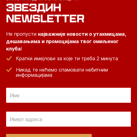
ЗВЕЗДИН
NEWSLETTER
Не пропусти
најважније новости о утакмицама,
дешавањима и промоцијама твог омиљеног
клуба
!
Кратки имејлови за које ти треба 2 минута
Никад те нећемо спамовати небитним
информацијама
Email
Email