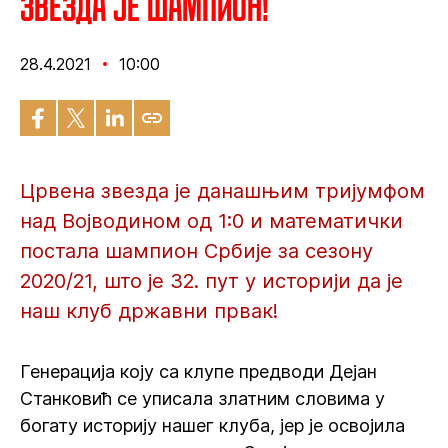
Звезда је шампион!
28.4.2021
10:00
Црвена звезда је данашњим тријумфом
над Војводином од 1:0 и математички
постала шампион Србије за сезону
2020/21, што је 32. пут у историји да је
наш клуб државни првак!
Генерација коју са клупе предводи Дејан
Станковић се уписала златним словима у
богату историју нашег клуба, јер је освојила