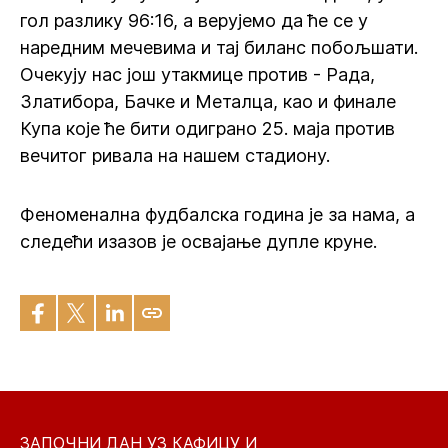
гол разлику 96:16, а верујемо да ће се у
наредним мечевима и тај биланс побољшати.
Очекују нас још утакмице против - Рада,
Златибора, Бачке и Металца, као и финале
Купа које ће бити одиграно 25. маја против
вечитог ривала на нашем стадиону.
Феноменална фудбалска година је за нама, а
следећи изазов је освајање дупле круне.
ЗАПОЧНИ ДАН УЗ КАФИЦУ И