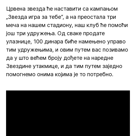
Црвена звезда ће наставити са кампањом
„Звезда игра за тебе“, а на преостала три
меча на нашем стадиону, наш клуб ће помоћи
још три удружења. Од сваке продате
улазнице, 100 динара биће намењено управо
тим удружењима, и овим путем вас позивамо
да у што већем броју дођете на наредне
Звездине утакмице, и да тим путем заједно
помогнемо онима којима је то потребно.