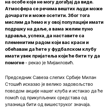
на особе које не могу догађај да виде.
Атмосфера се речима вештих људи може
дочарати и може осетити. Због тога
мислим да ћемо и у овој популацији имати
подршку на даље, а вама желим пуно
здравља, успеха, да наставите са
племенитим радом који вас краси и
обећавам да ћете у фудбалском клубу
имати увек пријатеља који ће бити ту да
помогне
- рекао је Мијаиловић.
Председник Савеза слепих Србије Милан
Стошић исказао је велико задовољство
поводом акције нашег клуба и истакао да ће
помоћ од прикупљених средстава од
улазница бити од вишеструког значаја.