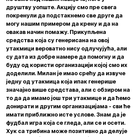
друштву уопште. Акцију смо пре свега
покренули да подстакнемо све друге да
могу нашим примером да крену и да на
овакав начин помажу. Прикупљена
средства која су генерисана на овој
утакмици вероватно нису одлучујућа, али
су дата из добре намере да помогну и да
буду од користи организацији којој смо их
доделили. Милан је имао срећу да извуче
једну од утакмица која ипак генерише
значајно више средстава, али с обзиром на
то да да имамо још три утакмице и да ћемо
донирати и другим организацијама - сви ће
имати приближно исте услове. Знам да је
фудбал игра која се гледа, али се и осети.
Хук са трибина може позитивно да делује