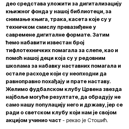
део средстава уложити за дигитализацију
књижног фонда у нашој библиотеци, за
снимање књига, трака, касета које су у
техничком смислу превазиђене у
савремене дигиталне формате. Затим
ћемо набавити известан број
тифлотехничких помагала за слепе, као и
помоћ нашој деци која су у редовним
школама за набавку наставних помагала и
остале расходе који су неопходни да
равноправно похађају и прате наставу.
Желимо фудбалском клубу Црвена звезда
најбоље могуће резултате, да обрадују не
само нашу популацију него и државу, јер се
ради о светском клубу који нам је својом
акцијом учинио част
- рекао је Стошић.