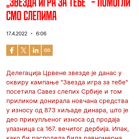
„Звезда игра за тебе“ – Помогли
смо слепима
17.4.2022
6:06
Делегација Црвене звезде је данас у
оквиру кампање "Звезда игра за тебе"
посетила Савез слепих Србије и том
приликом донирала новчана средства
у износу од 873 хиљаде динара, што је
део прикупљеног износа од продаја
улазница са 167. вечитог дербија. Ипак,
како би расподела била равномерна,