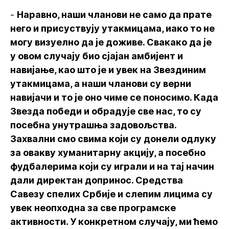
-
Наравно, наши чланови не само да прате
него и присуствују утакмицама, иако то не
могу визуелно да је доживе. Свакако да је
у овом случају био сјајан амбијент и
навијање, као што је и увек на Звездиним
утакмицама, а наши чланови су верни
навијачи и то је оно чиме се поносимо. Када
Звезда победи и обрадује све нас, то су
посебна унутрашња задовољства.
Захвални смо свима који су донели одлуку
за овакву хуманитарну акцију, а посебно
фудбалерима који су играли и на тај начин
дали директан допринос. Средства
Савезу спелих Србије и слепим лицима су
увек неопходна за све програмске
активности. У конкретном случају, ми ћемо