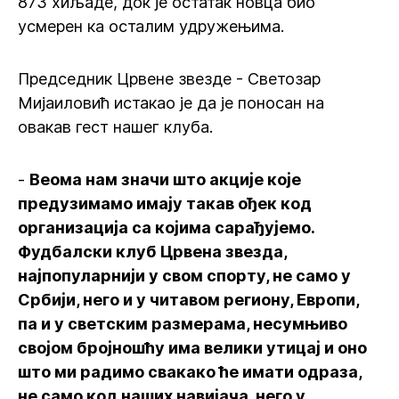
873 хиљаде, док је остатак новца био
усмерен ка осталим удружењима.
Председник Црвене звезде - Светозар
Мијаиловић истакао је да је поносан на
овакав гест нашег клуба.
-
Веома нам значи што акције које
предузимамо имају такав ођек код
организација са којима сарађујемо.
Фудбалски клуб Црвена звезда,
најпопуларнији у свом спорту, не само у
Србији, него и у читавом региону, Европи,
па и у светским размерама, несумњиво
својом бројношћу има велики утицај и оно
што ми радимо свакако ће имати одраза,
не само код наших навијача, него у