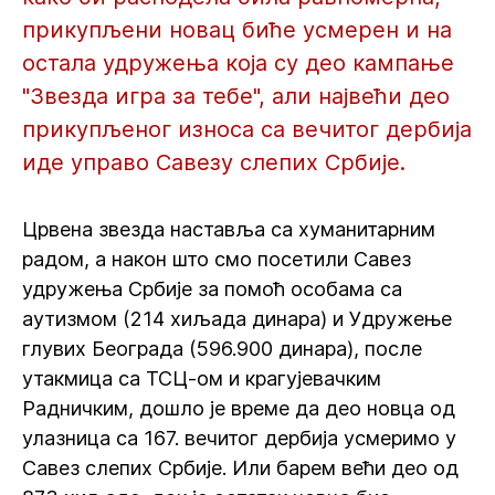
прикупљени новац биће усмерен и на
остала удружења која су део кампање
"Звезда игра за тебе", али највећи део
прикупљеног износа са вечитог дербија
иде управо Савезу слепих Србије.
Црвена звезда наставља са хуманитарним
радом, а након што смо посетили Савез
удружења Србије за помоћ особама са
аутизмом (214 хиљада динара) и Удружење
глувих Београда (596.900 динара), после
утакмица са ТСЦ-ом и крагујевачким
Радничким, дошло је време да део новца од
улазница са 167. вечитог дербија усмеримо у
Савез слепих Србије. Или барем већи део од