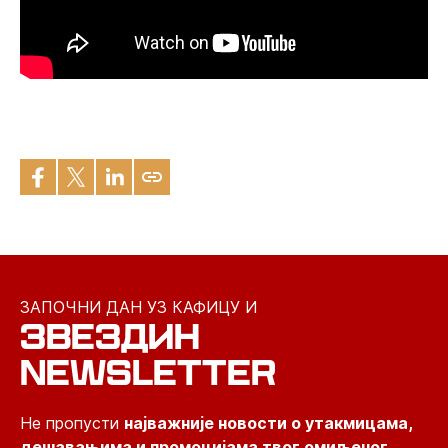
ЗАПОЧНИ ДАН УЗ КАФИЦУ И
ЗВЕЗДИН
NEWSLETTER
Не пропусти
најважније новости о утакмицама,
дешавањима и промоцијама твог омиљеног