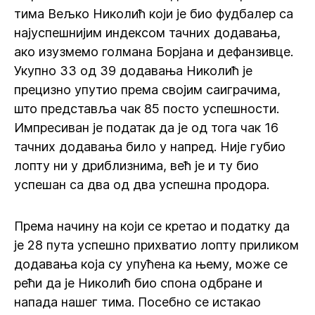
тима Вељко Николић који је био фудбалер са
најуспешнијим индексом тачних додавања,
ако изузмемо голмана Борјана и дефанзивце.
Укупно 33 од 39 додавања Николић је
прецизно упутио према својим саиграчима,
што представља чак 85 посто успешности.
Импресиван је податак да је од тога чак 16
тачних додавања било у напред. Није губио
лопту ни у дриблизнима, већ је и ту био
успешан са два од два успешна продора.
Према начину на који се кретао и податку да
је 28 пута успешно прихватио лопту приликом
додавања која су упућена ка њему, може се
рећи да је Николић био спона одбране и
напада нашег тима. Посебно се истакао