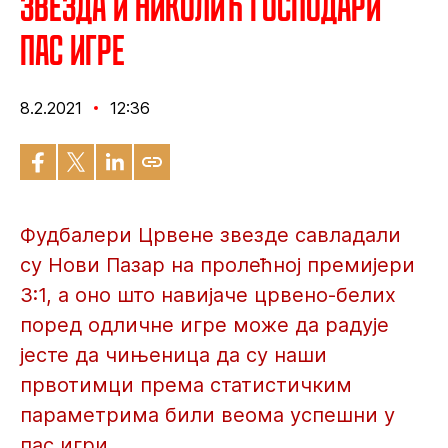
Звезда и Николић господари
пас игре
8.2.2021
12:36
Фудбалери Црвене звезде савладали
су Нови Пазар на пролећној премијери
3:1, а оно што навијаче црвено-белих
поред одличне игре може да радује
јесте да чињеница да су наши
првотимци према статистичким
параметрима били веома успешни у
пас игри.