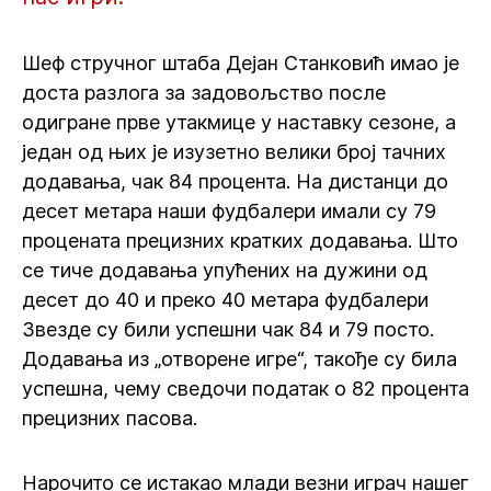
Шеф стручног штаба Дејан Станковић имао је
доста разлога за задовољство после
одигране прве утакмице у наставку сезоне, а
један од њих је изузетно велики број тачних
додавања, чак 84 процента. На дистанци до
десет метара наши фудбалери имали су 79
процената прецизних кратких додавања. Што
се тиче додавања упућених на дужини од
десет до 40 и преко 40 метара фудбалери
Звезде су били успешни чак 84 и 79 посто.
Додавања из „отворене игре“, такође су била
успешна, чему сведочи податак о 82 процента
прецизних пасова.
Нарочито се истакао млади везни играч нашег