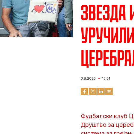
Звезда 
уручили
церебра
3.8.2025
13:51
Фудбалски клуб Ц
Друштво за церебр
система за грејањ