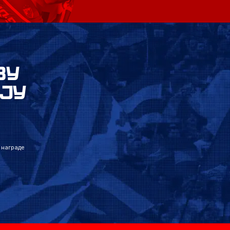
ВУ
ЈУ
 награде