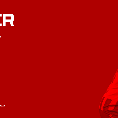
ER
и
ама