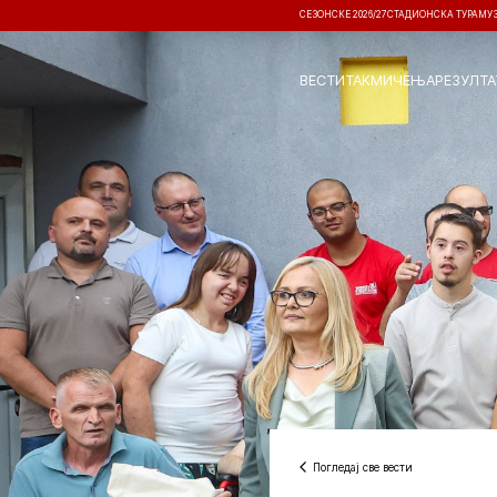
СЕЗОНСКЕ 2026/27
СТАДИОНСКА ТУРА
МУ
ВЕСТИ
ТАКМИЧЕЊА
РЕЗУЛТА
Погледај све вести