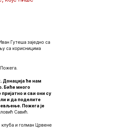
Иван Гутеша заједно са
њу са корисницима
 Пожега.
. Донација ће нам
о. Биће много
 пријатно и сви они су
или и да поделите
ушевљење. Пожега је
ловић Савић.
 клуба и голман Црвене