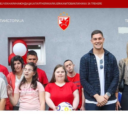
ЗЕЈ
ЧЛАНАРИНА
ФОНДАЦИЈА
ПАРТНЕРИ
КАРИЈЕРА
КАМПОВИ
КЛИНИКА ЗА ТРЕНЕРЕ
ТИ
ИСТОРИЈА
Т