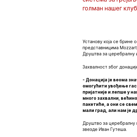
голман нашег клуб
Установу која се брине 
представницима Mozzart
Друштва за церебралну и 
Захвалност због донациј
- Донација је веома зн
омогућити увођење гаса
пријатније и лепше у н
много захвални, већино
пакетиће, а они се све
мали град, али нам је д
Друштво за церебралну и
звезде Иван Гутеша.