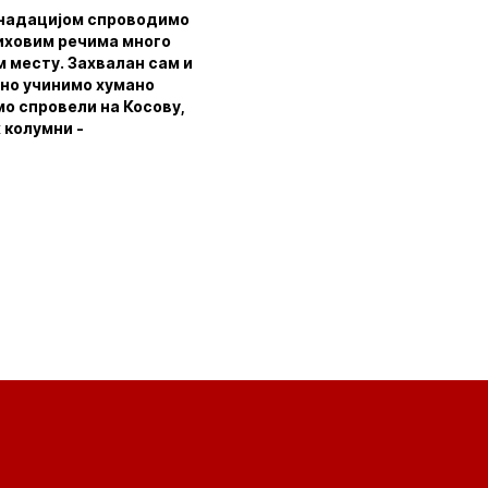
 фонадацијом спроводимо
њиховим речима много
м месту. Захвалан сам и
дно учинимо хумано
мо спровели на Косову,
 колумни -