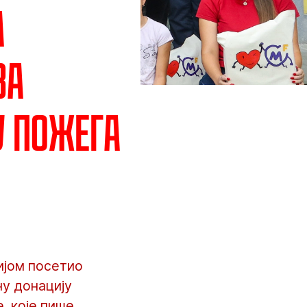
а
за
у Пожега
ијом посетио
ну донацију
, које пише