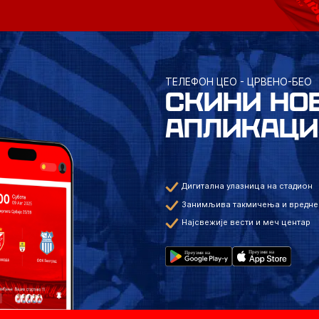
ТЕЛЕФОН ЦЕО - ЦРВЕНО-БЕО
СКИНИ НО
АПЛИКАЦИ
Дигитална улазница на стадион
Занимљива такмичења и вредне
Најсвежије вести и меч центар