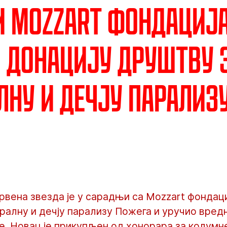
и Mozzart фондациј
 донацију Друштву 
лну и дечју парализ
рвена звезда је у сарадњи са Mozzart фондац
алну и дечју парализу Пожега и уручио вред
е. Новац је прикупљен од хонорара за колумне