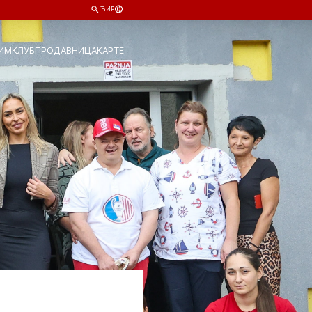
ЋИР
ИМ
КЛУБ
ПРОДАВНИЦА
КАРТЕ