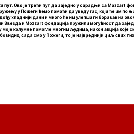
аки пут. Ово је трећи пут да заједно у сарадњи са Mozzart
ружењу у Пожеги ћемо помоћи да уведу гас, који ће им по 
дођу хладнији дани и много ће им улепшати боравак на ово
 ми Звезда и Mozzart фондација пружили могућност да заје
су моје колумне помогле многим људима, након акцијa којe с
овидих, сада смо у Пожеги, то је највреднији циљ свих тих