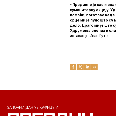
- Предивно је као и св
хуманитарну акцију. Уд
помоћи, поготово када 
срце ми је пуно што су
дело. Драго ми је што 
Удружења слепих и слаб
истакао је Иван Гутеша.
ЗАПОЧНИ ДАН УЗ КАФИЦУ И