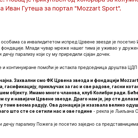
а Иван Гутеша за портал "Mozzart Sport".
о особама са инвалидитетом испред Црвене звезде је посетио 
 фондације. Млади чувар мреже нашег тима је уживао у друже
дечју парализу који су му приредили сјајан дочек.
е и континуиране помоћи је истакла председница друштва ЦДП
ачајна. Захвални смо ФК Црвена звезда и фондацији Mozzart
, гасификацију, прикључак за гас и све радове, гасни кота
ашем објекту. Имамо много чланова, клуб Колибри ради. Биће
м су и навијачи Црвене звезде. Драго нам је, јер сте долаз
му томе веома радују. Ова донација је изазвала велико од
раго што сте се сетили нас и ове године
- рекла је Љиљана С
 дечју парализу Пожега је посетио заједно са представницима