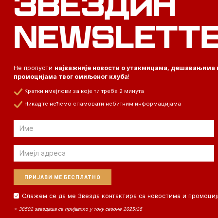
ЗВЕЗДИН
NEWSLETT
Не пропусти
најважније новости о утакмицама, дешавањима 
промоцијама твог омиљеног клуба
!
Кратки имејлови за које ти треба 2 минута
Никад те нећемо спамовати небитним информацијама
Email
Email
Слажем се да ме Звезда контактира са новостима и промоциј
⭐ 38502 звездаша се пријавило у току сезоне 2025/26