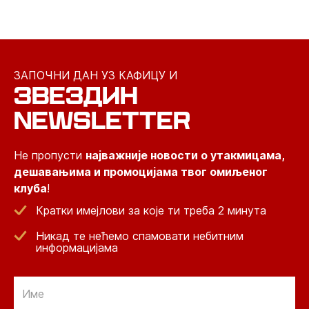
ЗАПОЧНИ ДАН УЗ КАФИЦУ И
ЗВЕЗДИН
NEWSLETTER
Не пропусти
најважније новости о утакмицама,
дешавањима и промоцијама твог омиљеног
клуба
!
Кратки имејлови за које ти треба 2 минута
Никад те нећемо спамовати небитним
информацијама
Email