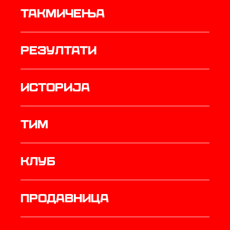
Такмичења
резултати
историја
ТИМ
Клуб
продавница