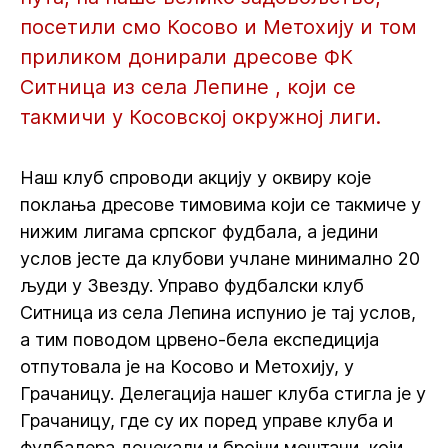
посетили смо Косово и Метохију и том
приликом донирали дресове ФК
Ситница из села Лепине , који се
такмичи у Косовској окружној лиги.
Наш клуб спроводи акцију у оквиру које
поклања дресове тимовима који се такмиче у
нижим лигама српског фудбала, а једини
услов јесте да клубови учлане минимално 20
људи у Звезду. Управо фудбалски клуб
Ситница из села Лепина испунио је тај услов,
а тим поводом црвено-бела експедиција
отпутовала је на Косово и Метохију, у
Грачаницу. Делегација нашег клуба стигла је у
Грачаницу, где су их поред управе клуба и
фудбалера дочекали и бројни мештани, који