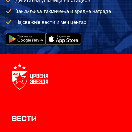
Дигитална улазница на стадион
Занимљива такмичења и вредне награде
Најсвежије вести и меч центар
Вести