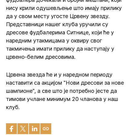
нису крили одушевљење што имају прилику
да у свом месту угосте Црвену звезду.
Представници нашег клуба уручили су
дресове фудбалерима Ситнице, који ће у
наредним утакмицама у оквиру свог
такмичења имати прилику да наступају у
црвено-белим дресовима.
Црвена звезда ће и у наредном периоду
наставити са акцијом "Нови дресови за нове
шампионе", а све што је потребно јесте да
тимови учлане минимум 20 чланова у наш
клуб.