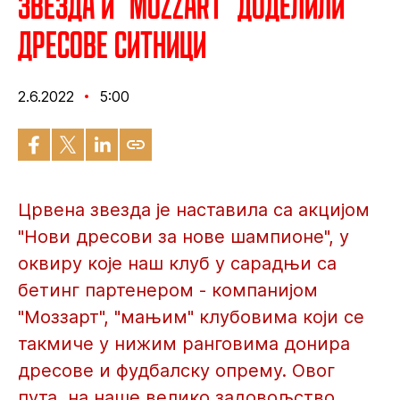
Звезда и "Mozzart" доделили
дресове Ситници
2.6.2022
5:00
Црвена звезда је наставила са акцијом
"Нови дресови за нове шампионе", у
оквиру које наш клуб у сарадњи са
бетинг партенером - компанијом
"Моззарт", "мањим" клубовима који се
такмиче у нижим ранговима донира
дресове и фудбалску опрему. Овог
пута, на наше велико задовољство,