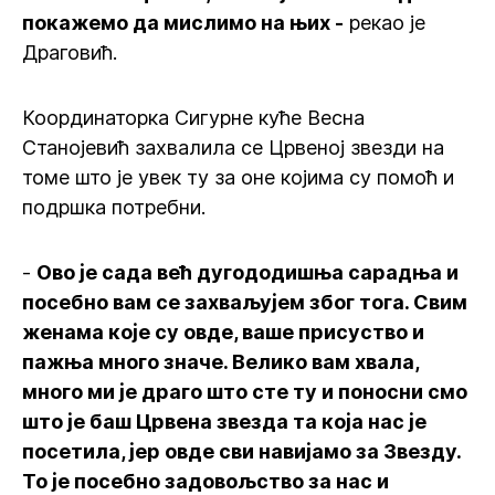
покажемо да мислимо на њих -
рекао је
Драговић.
Координаторка Сигурне куће Весна
Станојевић захвалила се Црвеној звезди на
томе што је увек ту за оне којима су помоћ и
подршка потребни.
-
Ово је сада већ дугододишња сарадња и
посебно вам се захваљујем због тога. Свим
женама које су овде, ваше присуство и
пажња много значе. Велико вам хвала,
много ми је драго што сте ту и поносни смо
што је баш Црвена звезда та која нас је
посетила, јер овде сви навијамо за Звезду.
То је посебно задовољство за нас и