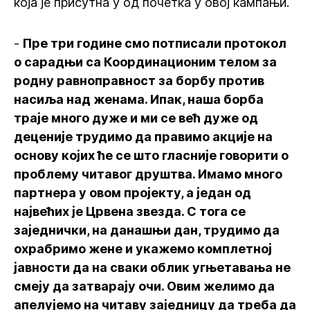
која је присутна у од почетка у овој кампањи.
-
Пре три године смо потписали протокол
о сарадњи са Координационим телом за
родну равноправност за борбу против
насиља над женама. Ипак, наша борба
траје много дуже и ми се већ дуже од
деценије трудимо да правимо акције на
основу којих ће се што гласније говорити о
проблему читавог друштва. Имамо много
партнера у овом пројекту, а један од
највећих је Црвена звезда. С тога се
заједнички, на данашњи дан, трудимо да
охрабримо жене и укажемо комплетној
јавности да на сваки облик угњетавања не
смеју да затварају очи. Овим желимо да
апелујемо на читаву заједницу да треба да