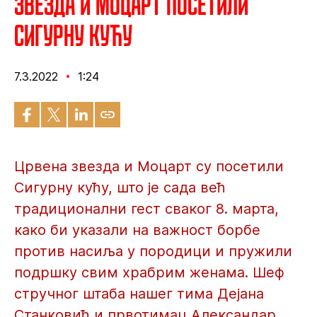
Звезда и Моцарт посетили
Сигурну кућу
7.3.2022
1:24
Црвена звезда и Моцарт су посетили
Сигурну кућу, што је сада већ
традиционални гест сваког 8. марта,
како би указали на важност борбе
против насиља у породици и пружили
подршку свим храбрим женама. Шеф
стручног штаба нашег тима Дејана
Станковић и првотимац Александар