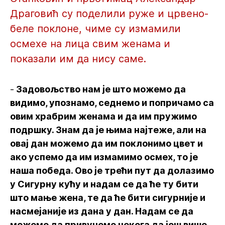
Драговић су поделили руже и црвено-
беле поклоне, чиме су измамили
осмехе на лица свим женама и
показали им да нису саме.
-
Задовољство нам је што можемо да
видимо, упознамо, седнемо и попричамо са
овим храбрим женама и да им пружимо
подршку. Знам да је њима најтеже, али на
овај дан можемо да им поклонимо цвет и
ако успемо да им измамимо осмех, то је
наша победа. Ово је трећи пут да долазимо
у Сигурну кућу и надам се да ће ту бити
што мање жена, те да ће бити сигурније и
насмејаније из дана у дан. Надам се да
можемо да привучемо некога да још више