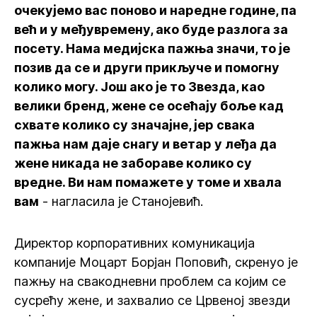
очекујемо вас поново и наредне године, па
већ и у међувремену, ако буде разлога за
посету. Нама медијска пажња значи, то је
позив да се и други прикључе и помогну
колико могу. Још ако је то Звезда, као
велики бренд, жене се осећају боље кад
схвате колико су значајне, јер свака
пажња нам даје снагу и ветар у леђа да
жене никада не забораве колико су
вредне. Ви нам помажете у томе и хвала
вам
- нагласила је Станојевић.
Директор корпоративних комуникација
компаније Моцарт Борјан Поповић, скренуо је
пажњу на свакодневни проблем са којим се
сусрећу жене, и захвалио се Црвеној звезди