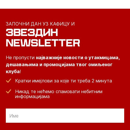
ЗАПОЧНИ ДАН УЗ КАФИЦУ И
ЗВЕЗДИН
NEWSLETTER
Не пропусти
најважније новости о утакмицама,
дешавањима и промоцијама твог омиљеног
клуба
!
Кратки имејлови за које ти треба 2 минута
Никад те нећемо спамовати небитним
информацијама
Email