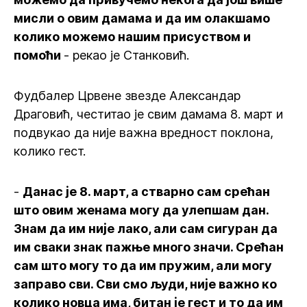
мисли о овим дамама и да им олакшамо
колико можемо нашим присуством и
помоћи
- рекао је Станковић.
Фудбалер Црвене звезде Александар
Драговић, честитао је свим дамама 8. март и
подвукао да није важна вредност поклона,
колико гест.
-
Данас је 8. март, а стварно сам срећан
што овим женама могу да улепшам дан.
Знам да им није лако, али сам сигуран да
им сваки знак пажње много значи. Срећан
сам што могу то да им пружим, али могу
заправо сви. Сви смо људи, није важно ко
колико новца има, битан је гест и то да им