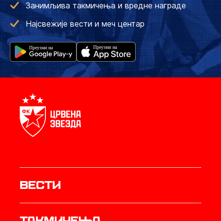
Занимљива такмичења и вредне награде
Најсвежије вести и меч центар
Вести
Такмичења