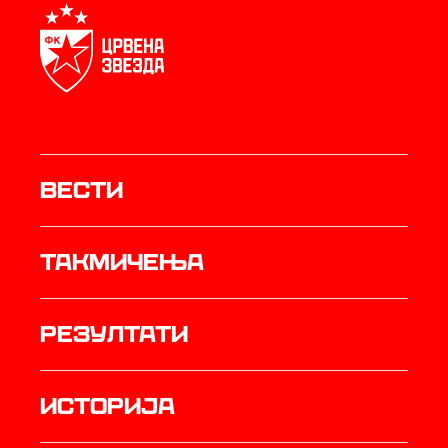
Вести
Такмичења
резултати
историја