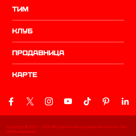
ТИМ
Клуб
продавница
Карте
Copyright © 2011 -
2026
ФК Црвена звезда званични портал. Сва
права задржана.