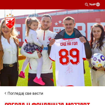
ЋИР
Погледај све вести