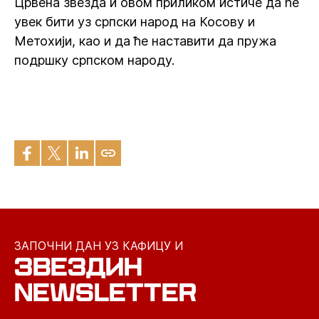
Црвена звезда и овом приликом истиче да ће
увек бити уз српски народ на Косову и
Метохији, као и да ће наставити да пружа
подршку српском народу.
ЗАПОЧНИ ДАН УЗ КАФИЦУ И
ЗВЕЗДИН
NEWSLETTER