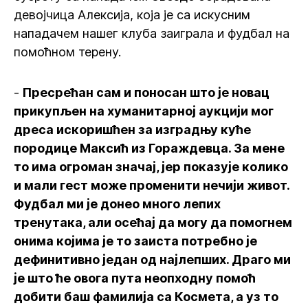
девојчица Алексија, која је са искусним
нападачем нашег клуба заиграла и фудбал на
помоћном терену.
-
Пресрећан сам и поносан што је новац
прикупљен на хуманитарној аукцији мог
дреса искоришћен за изградњу куће
породице Максић из Гораждевца. За мене
то има огроман значај, јер показује колико
и мали гест може променити нечији живот.
Фудбал ми је донео много лепих
тренутака, али осећај да могу да помогнем
онима којима је то заиста потребно је
дефинитивно један од најлепших. Драго ми
је што ће овога пута неопходну помоћ
добити баш фамилија са Космета, а уз то