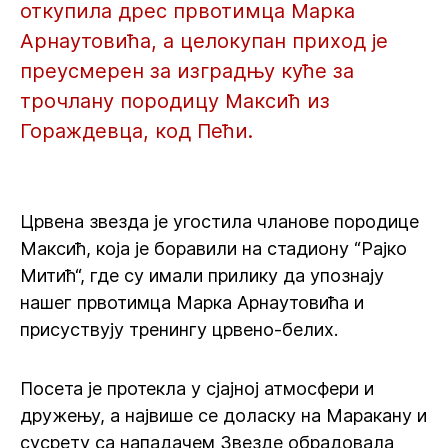
откупила дрес првотимца Марка
Арнаутовића, а целокупан приход је
преусмерен за изградњу куће за
трочлану породицу Максић из
Гораждевца, код Пећи.
Црвена звезда је угостила чланове породице
Максић, која је боравили на стадиону “Рајко
Митић“, где су имали прилику да упознају
нашег првотимца Марка Арнаутовића и
присуствују тренингу црвено-белих.
Посета је протекла у сјајној атмосфери и
дружењу, а највише се доласку на Маракану и
сусрету са нападачем Звезде обрадовала