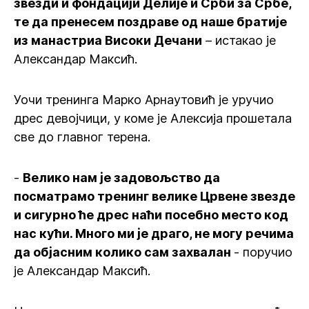
звезди и фондацији Делије и Срби за Србе,
те да пренесем поздраве од наше братије
из манастриа Високи Дечани
– истакао је
Александар Максић.
Уочи тренинга Марко Арнаутовић је уручио
дрес девојчици, у коме је Алексија прошетала
све до главног терена.
-
Велико нам је задовољство да
посматрамо тренинг велике Црвене звезде
и сигурно ће дрес наћи посебно место код
нас кући. Много ми је драго, не могу речима
да објасним колико сам захвалан
- поручио
је Александар Максић.