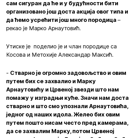
сам сигуран да ће и у будућности бити
организовано још доста акција овог типа и
да ћемо усрећити још много породица
–
рекао је Марко Арнаутовић.
Утиске је поделио је и члан породице са
Косова и Метохије Александар Максић.
-
Стварно је огромно задовољство и овим
путем бих се захвалио и Марку
Арнаутовићу и Црвеној звезди што нам
помажу у изградњи куће. Значи нам доста
стварно и што смо упознали Арнаутовића,
једног од наших идола. Желео бих овим
путем пошто нисам често пред камерама,
да се захвалим Марку, потом Црвеној