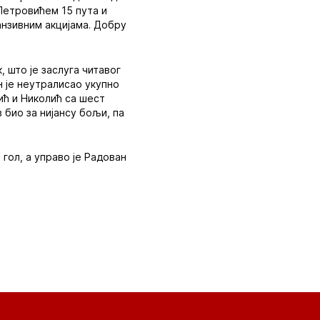
 Петровићем 15 пута и
анзивним акцијама. Добру
, што је заслуга читавог
 је неутралисао укупно
ић и Николић са шест
 био за нијансу бољи, па
гол, а управо је Радован