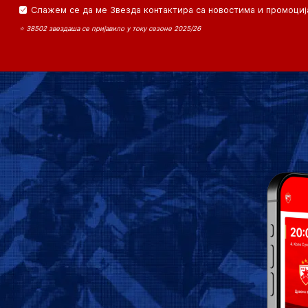
Слажем се да ме Звезда контактира са новостима и промоциј
⭐ 38502 звездаша се пријавило у току сезоне 2025/26