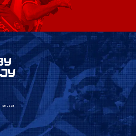
ВУ
ЈУ
 награде