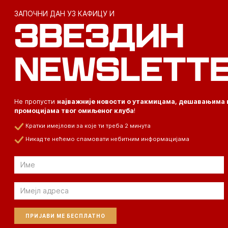
ЗАПОЧНИ ДАН УЗ КАФИЦУ И
ЗВЕЗДИН
NEWSLETT
Не пропусти
најважније новости о утакмицама, дешавањима 
промоцијама твог омиљеног клуба
!
Кратки имејлови за које ти треба 2 минута
Никад те нећемо спамовати небитним информацијама
Email
Email