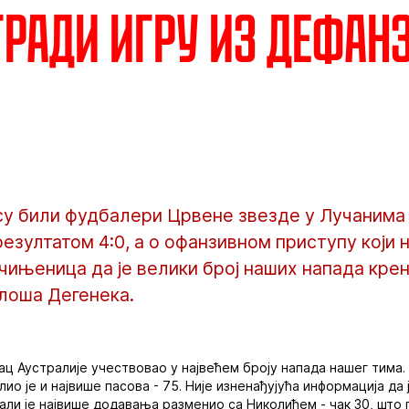
гради игру из дефан
у били фудбалери Црвене звезде у Лучанима
зултатом 4:0, а о офанзивном приступу који н
чињеница да је велики број наших напада крен
илоша Дегенека.
ац Аустралије учествовао у највећем броју напада нашег тима. 
лио је и највише пасова - 75. Није изненађујућа информација да
 али је највише додавања разменио са Николићем - чак 30, што