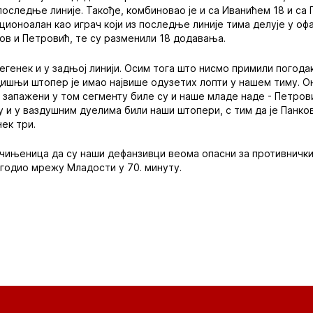
последње линије. Такође, комбиновао је и са Иванићем 18 и са
кционоалан као играч који из последње линије тима делује у оф
ов и Петровић, те су разменили 18 додавања.
егенек и у задњој линији. Осим тога што нисмо примили погодак
шњи штопер је имао највише одузетих лопти у нашем тиму. Он
 запажени у том сегменту биле су и наше младе наде - Петров
у и у ваздушним дуелима били наши штопери, с тим да је Панков
нек три.
 чињеница да су наши дефанзивци веома опасни за противнички 
годио мрежу Младости у 70. минуту.