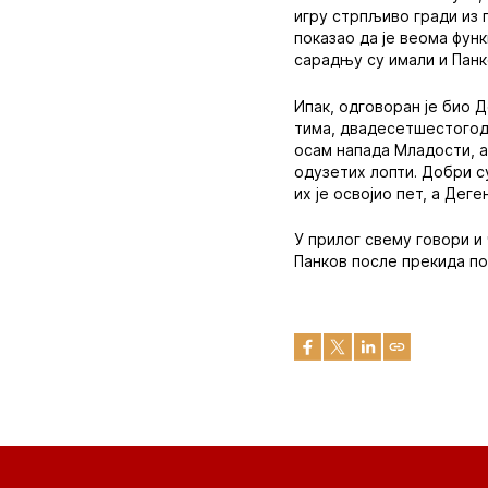
игру стрпљиво гради из 
показао да је веома фун
сарадњу су имали и Панк
Ипак, одговоран је био Д
тима, двадесетшестогоди
осам напада Младости, а
одузетих лопти. Добри с
их је освојио пет, а Деге
У прилог свему говори и
Панков после прекида по