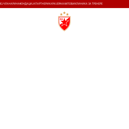
ЗЕЈ
ЧЛАНАРИНА
ФОНДАЦИЈА
ПАРТНЕРИ
КАРИЈЕРА
КАМПОВИ
КЛИНИКА ЗА ТРЕНЕРЕ
ТИ
ИСТОРИЈА
Т