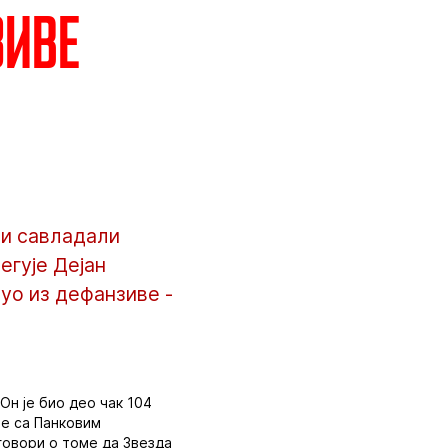
зиве
 и савладали
егује Дејан
уо из дефанзиве -
Он је био део чак 104
 је са Панковим
 говори о томе да Звезда