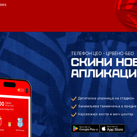
ама
ТЕЛЕФОН ЦЕО - ЦРВЕНО-БЕО
СКИНИ НО
АПЛИКАЦИ
Дигитална улазница на стадион
Занимљива такмичења и вредне
Најсвежије вести и меч центар