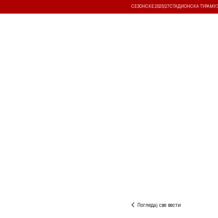
СЕЗОНСКЕ 2026/27
СТАДИОНСКА ТУРА
МУ
ВЕСТИ
ТАКМИЧЕЊА
РЕЗУЛТА
Погледај све вести