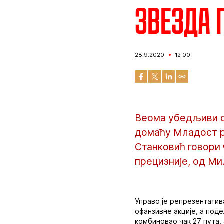
Звезда 
28.9.2020
12:00
Веома убедљиви с
домаћу Младост ре
Станковић говори 
прецизније, од М
Управо је репрезентатив
офанзивне акције, а поде
комбиновао чак 27 пута,