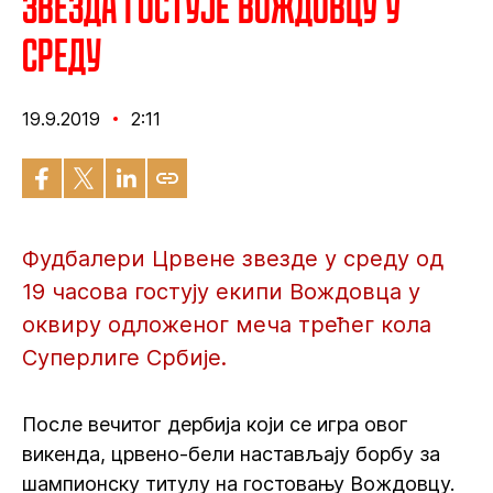
Звезда гостује Вождовцу у
среду
19.9.2019
2:11
Фудбалери Црвене звезде у среду од
19 часова гостују екипи Вождовца у
оквиру одложеног меча трећег кола
Суперлиге Србије.
После вечитог дербија који се игра овог
викенда, црвено-бели настављају борбу за
шампионску титулу на гостовању Вождовцу.