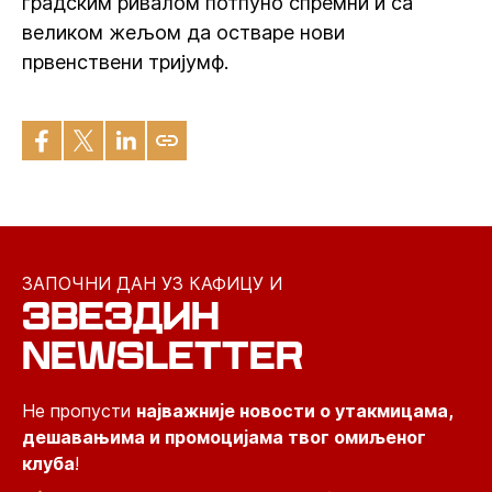
градским ривалом потпуно спремни и са
великом жељом да остваре нови
првенствени тријумф.
ЗАПОЧНИ ДАН УЗ КАФИЦУ И
ЗВЕЗДИН
NEWSLETTER
Не пропусти
најважније новости о утакмицама,
дешавањима и промоцијама твог омиљеног
клуба
!