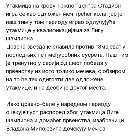
Утакмица на крову Тржног центра Стадион
игра се као одложен меч трећег кола, јер је
наш тим у том периоду играо одлучујуће
утакмице у квалификацијама за Лигу
шампиона.
Црвена звезда је славила против "Змајева" у
последњих пет међусобних сусрета. Наш тим
је тренутно у серији од шест победа у
првенству из исто толико мечева, с обзиром
на то ће тек одиграти две одложене
утакмице, и на деоби је другог места.
Иако црвено-беле у наредном периоду
очекује густ распоред због утакмица Лиге
шампиона и домаћег првенства, изабраници
Владана Милојевића дочекују меч са