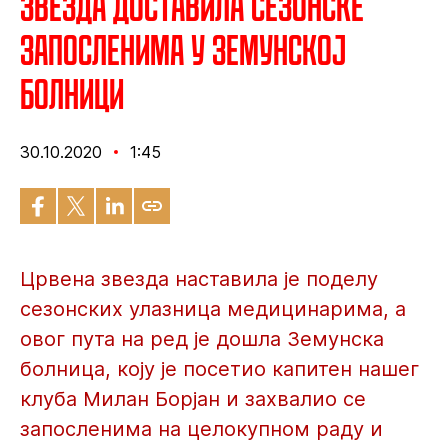
Звезда доставила сезонске
запосленима у Земунској
болници
30.10.2020
1:45
Црвена звезда наставила је поделу
сезонских улазница медицинарима, а
овог пута на ред је дошла Земунска
болница, коју је посетио капитен нашег
клуба Милан Борјан и захвалио се
запосленима на целокупном раду и