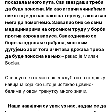
показала много пута. Сви звездаши треба
да буду поносни. Ми као играчи учинићемо
све што је до нас како на терену, тако и ван
њега да помогнемо. Захвалио бих се свим
медицинарима на огромном труду у борби
против корона вируса. Свакодневно се
боре за здравље грађана, много им
дугујемо због тога и читава држава треба
да буде поносна на њих
– рекао је Милан
Борјан.
Осврнуо се голман нашег клуба и на подршку
навијача која као што је истакао црвено-
белима у овом тренутку много значи.
- Наши навијачи су увек уз нас, надам се да