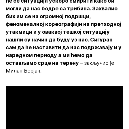
ће се ситуација ускоро смирити како би
могли да нас бодре са трибина. Захвалио
бих им се на огромној подршци,
феноменалној кореографији на претходној
утакмици и у оваквој тешкој ситуацију
нашли су начин да буду уз нас. Сигуран
сам да ће наставити да нас подржавају и у
наредном периоду а ми ћемо да
остављамо срце на терену
– закључио је
Милан Борјан.