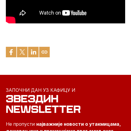
ЗАПОЧНИ ДАН УЗ КАФИЦУ И
ЗВЕЗДИН
NEWSLETTER
Не пропусти
најважније новости о утакмицама,