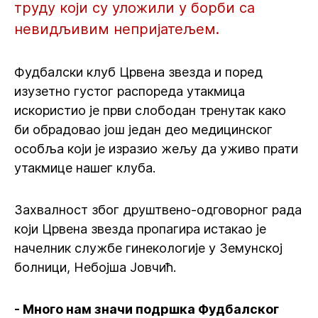
труду који су уложили у борби са
невидљивим непријатељем.
Фудбалски клуб Црвена звезда и поред
изузетно густог распореда утакмица
искористио је први слободан тренутак како
би обрадовао још један део медицинског
особља који је изразио жељу да уживо прати
утакмице нашег клуба.
Захвалност због друштвено-одговорног рада
који Црвена звезда пропагира истакао је
начелник службе гинекологије у Земунској
болници, Небојша Јовчић.
- Много нам значи подршка Фудбалског