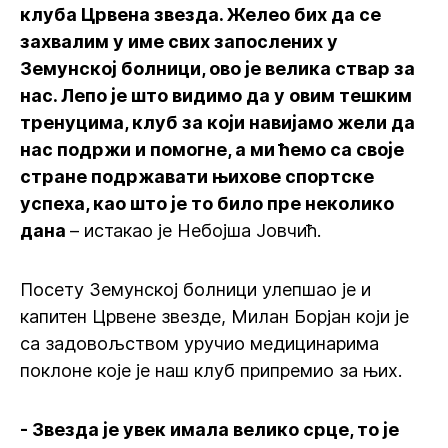
клуба Црвена звезда. Желео бих да се
захвалим у име свих запослених у
Земунској болници, ово је велика ствар за
нас. Лепо је што видимо да у овим тешким
тренуцима, клуб за који навијамо жели да
нас подржи и помогне, а ми ћемо са своје
стране подржавати њихове спортске
успеха, као што је то било пре неколико
дана
– истакао је Небојша Јовчић.
Посету Земунској болници улепшао је и
капитен Црвене звезде, Милан Борјан који је
са задовољством уручио медицинарима
поклоне које је наш клуб припремио за њих.
- Звезда је увек имала велико срце, то је