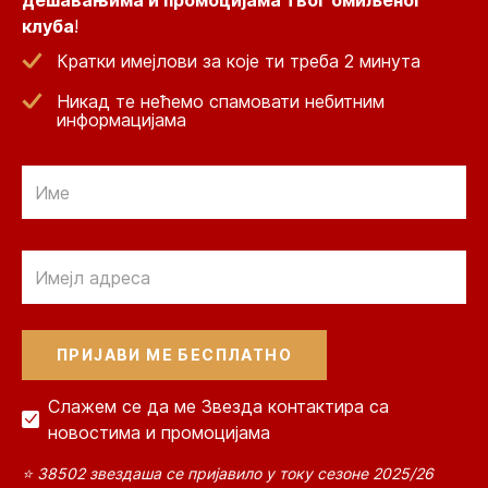
дешавањима и промоцијама твог омиљеног
клуба
!
Кратки имејлови за које ти треба 2 минута
Никад те нећемо спамовати небитним
информацијама
Email
Email
Слажем се да ме Звезда контактира са
новостима и промоцијама
⭐ 38502 звездаша се пријавило у току сезоне 2025/26