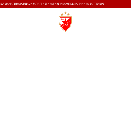
ЗЕЈ
ЧЛАНАРИНА
ФОНДАЦИЈА
ПАРТНЕРИ
КАРИЈЕРА
КАМПОВИ
КЛИНИКА ЗА ТРЕНЕРЕ
ТИ
ИСТОРИЈА
Т