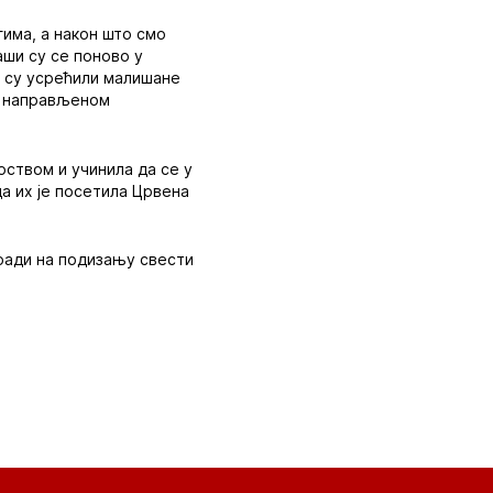
гима, а након што смо
аши су се поново у
е су усрећили малишане
а направљеном
ством и учинила да се у
а их је посетила Црвена
 ради на подизању свести