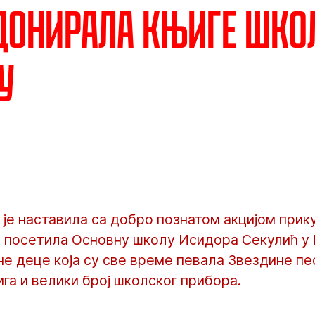
донирала књиге шко
у
је наставила са добро познатом акцијом при
а посетила Основну школу Исидора Секулић у 
е деце која су све време певала Звездине п
га и велики број школског прибора.