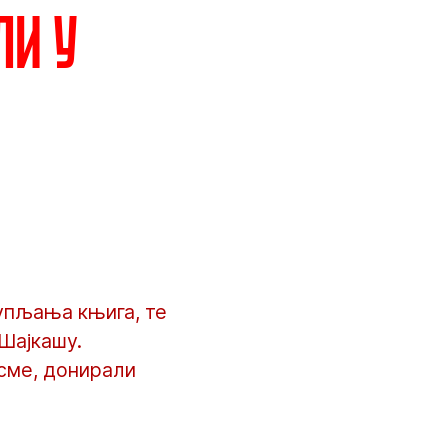
ли у
купљања књига, те
Шајкашу.
есме, донирали