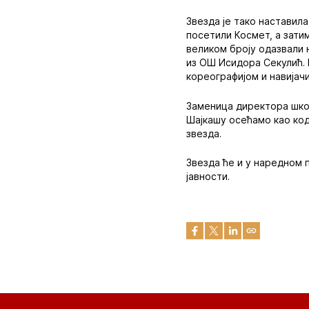
Звезда је тако наставил
посетили Космет, а зати
великом броју одазвали 
из ОШ Исидора Секулић.
кореографијом и навијач
Заменица директора школ
Шајкашу осећамо као код
звезда.
Звезда ће и у наредном 
јавности.