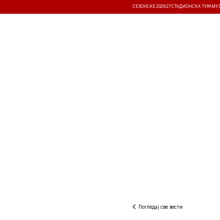
СЕЗОНСКЕ 2026/27
СТАДИОНСКА ТУРА
МУ
ВЕСТИ
ТАКМИЧЕЊА
РЕЗУЛТА
Погледај све вести