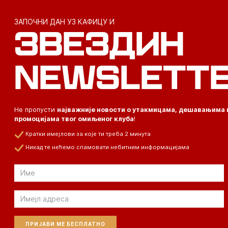
ЗАПОЧНИ ДАН УЗ КАФИЦУ И
ЗВЕЗДИН
NEWSLETT
Не пропусти
најважније новости о утакмицама, дешавањима 
промоцијама твог омиљеног клуба
!
Кратки имејлови за које ти треба 2 минута
Никад те нећемо спамовати небитним информацијама
Email
Email