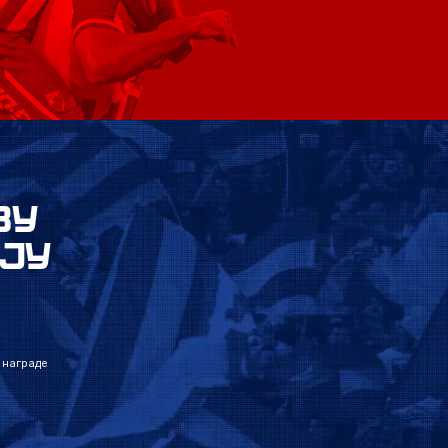
ВУ
ЈУ
 награде