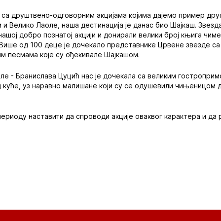
а са друштвено-одговорним акцијама којима дајемо пример дру
м и Велико Лаоле, наша дестинација је данас био Шајкаш. Звезд
нашој добро познатој акцији и донирали велики број књига чим
 Више од 100 деце је дочекало представнике Црвене звезде с
им песмама које су ођекивале Шајкашом.
е - Бранислава Цуцић нас је дочекала са великим гостропримо
 куће, уз наравно малишане који су се одушевили чињеницом д
периоду наставити да спроводи акције оваквог карактера и да