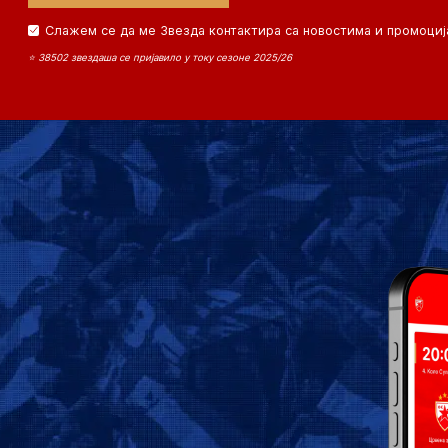
Слажем се да ме Звезда контактира са новостима и промоциј
⭐ 38502 звездаша се пријавило у току сезоне 2025/26