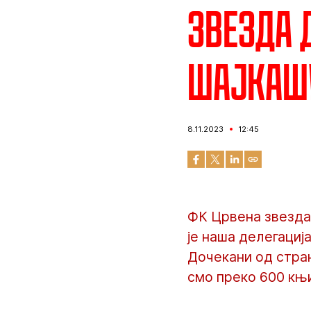
Звезда 
Шајкаш
8.11.2023
12:45
ФК Црвена звезда 
је наша делегациј
Дочекани од стран
смо преко 600 књи