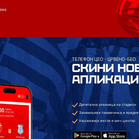
ама
ТЕЛЕФОН ЦЕО - ЦРВЕНО-БЕО
СКИНИ НО
АПЛИКАЦИ
Дигитална улазница на стадион
Занимљива такмичења и вредне
Најсвежије вести и меч центар