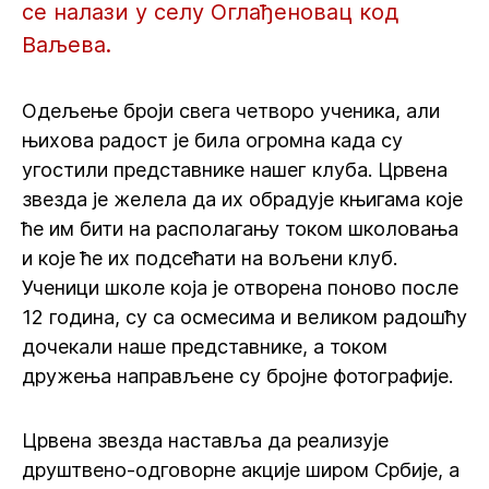
се налази у селу Оглађеновац код
Ваљева.
Одељење броји свега четворо ученика, али
њихова радост је била огромна када су
угостили представнике нашег клуба. Црвена
звезда је желела да их обрадује књигама које
ће им бити на располагању током школовања
и које ће их подсећати на вољени клуб.
Ученици школе која је отворена поново после
12 година, су са осмесима и великом радошћу
дочекали наше представнике, а током
дружења направљене су бројне фотографије.
Црвена звезда наставља да реализује
друштвено-одговорне акције широм Србије, а