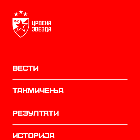
Вести
Такмичења
резултати
историја