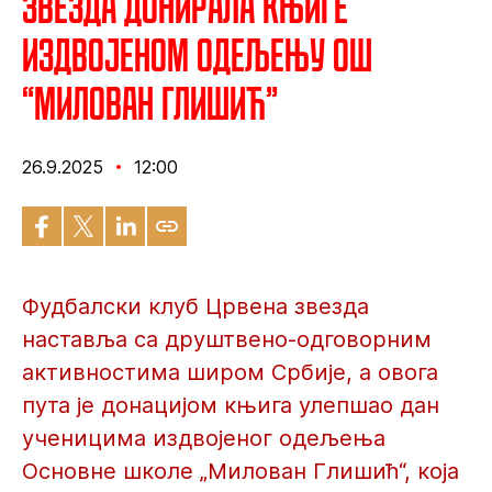
Звезда донирала књиге
издвојеном одељењу ОШ
“Милован Глишић”
26.9.2025
12:00
Фудбалски клуб Црвена звезда
наставља са друштвено-одговорним
активностима широм Србије, а овога
пута је донацијом књига улепшао дан
ученицима издвојеног одељења
Основне школе „Милован Глишић“, која