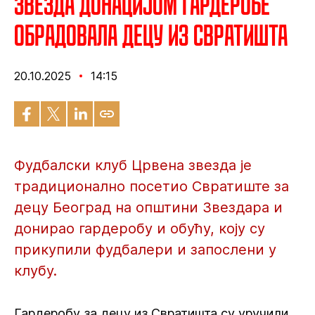
Звезда донацијом гардеробе
обрадовала децу из Свратишта
20.10.2025
14:15
Фудбалски клуб Црвена звезда је
традиционално посетио Свратиште за
децу Београд на општини Звездара и
донирао гардеробу и обућу, коју су
прикупили фудбалери и запослени у
клубу.
Гардеробу за децу из Свратишта су уручили