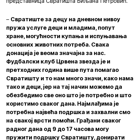
представница Свратишта Биљана Петровић.
–
Свратиште за децу на дневном нивоу
пружа услуге деци и младима, попут
хране, могућности купања и испуњавања
основних животних потреба. Свака
донација је веома значајна за нас.
Фудбалски клуб Црвена звезда је и
претходних година више пута помагао
Свратишту и то нам много значи, како нама
тако и деци, јер на тај начин можемо да
обезбедимо све оно што је потребно и што
користимо сваког дана. Најмлађима је
потребна највећа подршка и захвални смо
на свакој врсти помоћи. Грађани сваког
радног дана од 9 до 17 часова могу
пружити подршку Свратишту, донирати