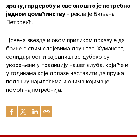
храну, гардеробу и све оно што је потребно
једном домаћинству
- рекла је Биљана
Петровић.
Црвена звезда и овом приликом показује да
брине о свим слојевима друштва. Хуманост,
солидарност и заједништво дубоко су
укорењени у традицију нашег клуба, који ће и
у годинама које долазе наставити да пружа
подршку најмлађима и онима којима је
помоћ најпотребнија.