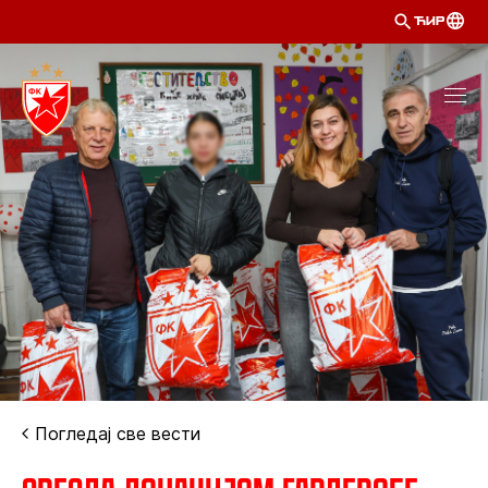
ЋИР
Погледај све вести