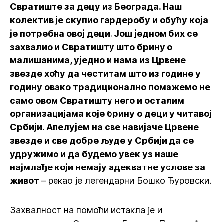
Свратиште за децу из Београда. Наш
колектив је скупио гардеробу и обућу која
је потребна овој деци. Још једном бих се
захвалио и Свратишту што брину о
малишанима, уједно и нама из Црвене
звезде хоћу да честитам што из године у
годину овако традиционално помажемо не
само овом Свратишту него и осталим
организацијама које брину о деци у читавој
Србији. Апелујем на све навијаче Црвене
звезде и све добре људе у Србији да се
удружимо и да будемо увек уз наше
најмлађе који немају адекватне услове за
живот
– рекао је легендарни Бошко Ђуровски.
Захвалност на помоћи истакла је и