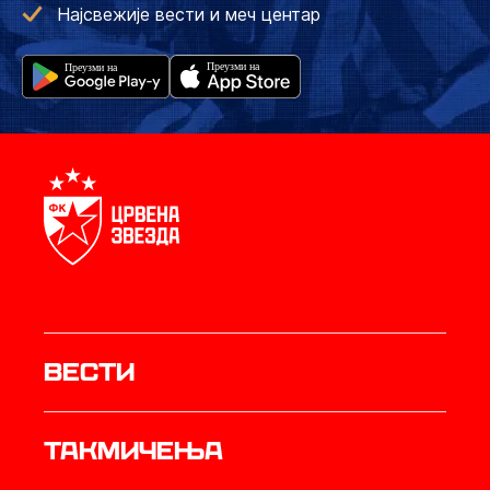
Најсвежије вести и меч центар
Вести
Такмичења