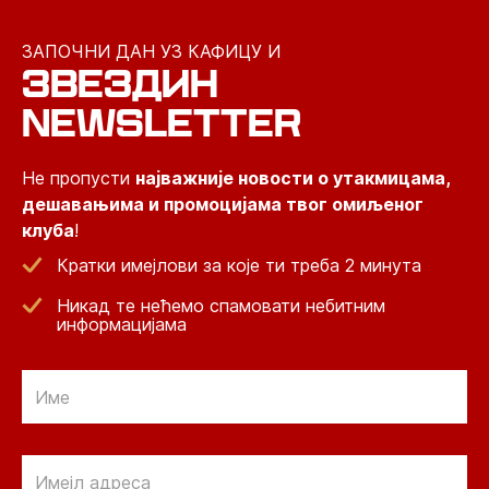
ЗАПОЧНИ ДАН УЗ КАФИЦУ И
ЗВЕЗДИН
NEWSLETTER
Не пропусти
најважније новости о утакмицама,
дешавањима и промоцијама твог омиљеног
клуба
!
Кратки имејлови за које ти треба 2 минута
Никад те нећемо спамовати небитним
информацијама
Email
Email