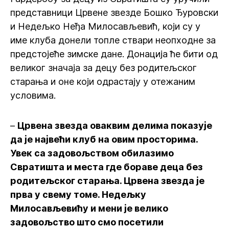
представници Црвене звезде Бошко Ђуровски
и Недељко Неђа Милосављевић, који су у
име клуба донели топле ствари неопходне за
предстојеће зимске дане. Донација ће бити од
великог значаја за децу без родитељског
старања и оне који одрастају у отежаним
условима.
–
Црвена звезда оваквим делима показује
да је највећи клуб на овим просторима.
Увек са задовољством обилазимо
Свратишта и места где бораве деца без
родитељског старања. Црвена звезда је
прва у свему томе. Недељку
Милосављевићу и мени је велико
задовољство што смо посетили