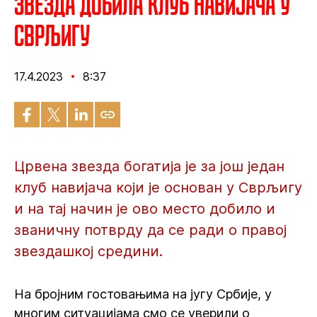
Звезда добила клуб навијача у
Сврљигу
17.4.2023
8:37
Црвена звезда богатија је за још један
клуб навијача који је основан у Сврљигу
и на тај начин је ово место добило и
званичну потврду да се ради о правој
звездашкој средини.
На бројним гостовањима на југу Србије, у
многим ситуацијама смо се уверили о