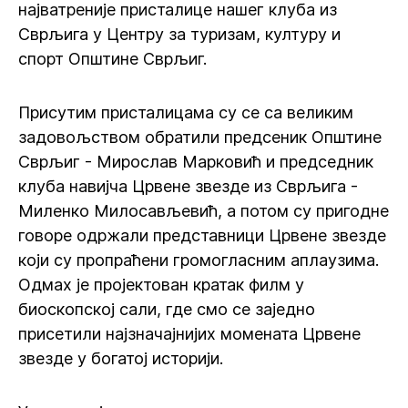
најватреније присталице нашег клуба из
Сврљига у Центру за туризам, културу и
спорт Општине Сврљиг.
Присутим присталицама су се са великим
задовољством обратили предсеник Општине
Сврљиг - Мирослав Марковић и председник
клуба навијча Црвене звезде из Сврљига -
Миленко Милосављевић, а потом су пригодне
говоре одржали представници Црвене звезде
који су пропраћени громогласним аплаузима.
Одмах је пројектован кратак филм у
биоскопској сали, где смо се заједно
присетили најзначајнијих момената Црвене
звезде у богатој историји.