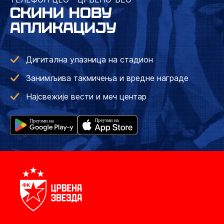
СКИНИ НОВУ
АПЛИКАЦИЈУ
Дигитална улазница на стадион
Занимљива такмичења и вредне награде
Најсвежије вести и меч центар