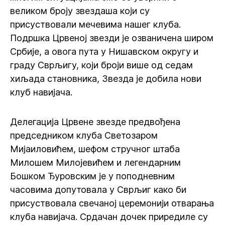
великом броју звездаша који су
присуствовали мечевима нашег клуба.
Подршка Црвеној звезди је озваничена широм
Србије, а овога пута у Нишавском округу и
граду Сврљигу, који броји више од седам
хиљада становника, Звезда је добила нови
клуб навијача.
Делегација Црвене звезде предвођена
председником клуба Светозаром
Мијаиловићем, шефом стручног штаба
Милошем Милојевићем и легендарним
Бошком Ђуровским је у поподневним
часовима допутовала у Сврљиг како би
присуствовала свечаној церемонији отварања
клуба навијача. Срдачан дочек приредиле су