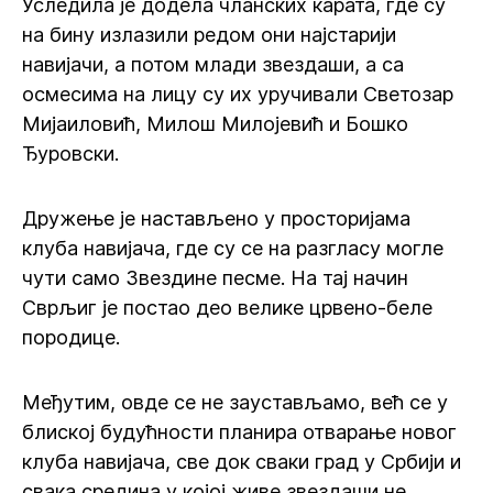
Уследила је додела чланских карата, где су
на бину излазили редом они најстарији
навијачи, а потом млади звездаши, а са
осмесима на лицу су их уручивали Светозар
Мијаиловић, Милош Милојевић и Бошко
Ђуровски.
Дружење је настављено у просторијама
клуба навијача, где су се на разгласу могле
чути само Звездине песме. На тај начин
Сврљиг је постао део велике црвено-беле
породице.
Међутим, овде се не заустављамо, већ се у
блиској будућности планира отварање новог
клуба навијача, све док сваки град у Србији и
свака средина у којој живе звездаши не