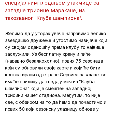
специјалним гледањем утакмице са
западне трибине Маракане, из
такозваног "Клуба шампиона".
Желимо да у уторак увече направимо велико
звездашко дружење и угостимо навијаче који
су својом оданошћу према клубу то највише
заслужили. Уз бесплатну храну и пиће
(наравно безалкохолно), првих 75 сезонаца
који су обновили своје карте и који ће бити
контактирани од стране Сервиса за чланство
имаће прилику да гледају меч из "Клуба
шампиона" који је смештен на западној
трибини нашег стадиона. Међутим, то није
све, с обзиром на то да ћемо да почастимо и
првих 50 који сезонску улазницу обнове у