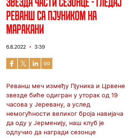
Звезда части сезонце - Гледај
реванш са Пјуником на
Маракани
6.8.2022
3:39
Реванш меч између Пјуника и Црвене
звезде биће одигран у уторак од 19
часова у Јеревану, а услед
немогућности великог броја навијача
да оду у Јерменију, наш клуб је
одлучио да награди сезонце