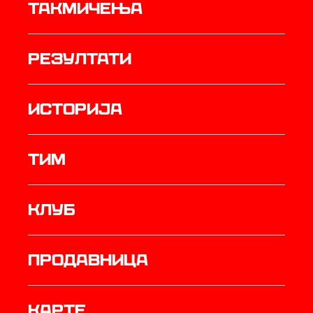
Такмичења
резултати
историја
ТИМ
Клуб
продавница
Карте