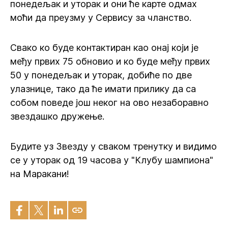
понедељак и уторак и они ће карте одмах
моћи да преузму у Сервису за чланство.
Свако ко буде контактиран као онај који је
међу првих 75 обновио и ко буде међу првих
50 у понедељак и уторак, добиће по две
улазнице, тако да ће имати прилику да са
собом поведе још неког на ово незаборавно
звездашко дружење.
Будите уз Звезду у сваком тренутку и видимо
се у уторак од 19 часова у "Клубу шампиона"
на Маракани!