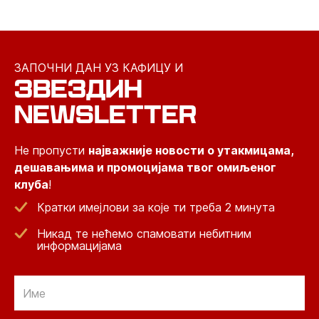
ЗАПОЧНИ ДАН УЗ КАФИЦУ И
ЗВЕЗДИН
NEWSLETTER
Не пропусти
најважније новости о утакмицама,
дешавањима и промоцијама твог омиљеног
клуба
!
Кратки имејлови за које ти треба 2 минута
Никад те нећемо спамовати небитним
информацијама
Email