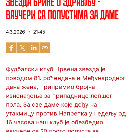
Звезда брине о здрављу -
ваучери са попустима за даме
4.3.2026
21:45
Фудбалски клуб Црвена звезда је
поводом 81. рођендана и Међународног
дана жена, припремио бројна
изненађења за припаднице лепшег
пола. За све даме које дођу на
утакмицу против Напретка у недељу од
16 часова наш клуб је обезбедио
ваучере са 20 посто попуста за