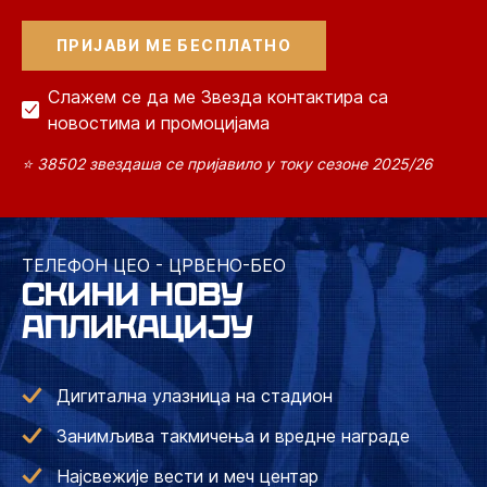
Слажем се да ме Звезда контактира са
новостима и промоцијама
⭐ 38502 звездаша се пријавило у току сезоне 2025/26
ТЕЛЕФОН ЦЕО - ЦРВЕНО-БЕО
СКИНИ НОВУ
АПЛИКАЦИЈУ
Дигитална улазница на стадион
Занимљива такмичења и вредне награде
Најсвежије вести и меч центар