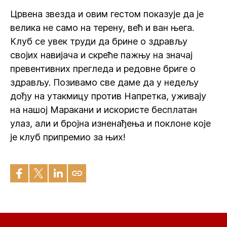
Црвена звезда и овим гестом показује да је
велика не само на терену, већ и ван њега.
Клуб се увек труди да брине о здрављу
својих навијача и скреће пажњу на значај
превентивних прегледа и редовне бриге о
здрављу. Позивамо све даме да у недељу
дођу на утакмицу против Напретка, уживају
на нашој Маракани и искористе бесплатан
улаз, али и бројна изненађења и поклоне које
је клуб припремио за њих!