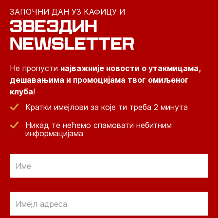
ЗАПОЧНИ ДАН УЗ КАФИЦУ И
ЗВЕЗДИН
NEWSLETTER
Не пропусти
најважније новости о утакмицама,
дешавањима и промоцијама твог омиљеног
клуба
!
Кратки имејлови за које ти треба 2 минута
Никад те нећемо спамовати небитним
информацијама
Email
Email