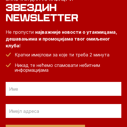
ЗВЕЗДИН
NEWSLETTER
Не пропусти
најважније новости о утакмицама,
дешавањима и промоцијама твог омиљеног
клуба
!
Кратки имејлови за које ти треба 2 минута
Никад те нећемо спамовати небитним
информацијама
Email
Email