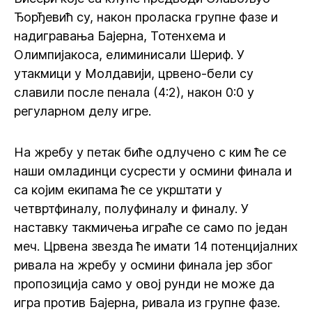
Ђорђевић су, након проласка групне фазе и
надигравања Бајерна, Тотенхема и
Олимпијакоса, елиминисали Шериф. У
утакмици у Молдавији, црвено-бели су
славили после пенала (4:2), након 0:0 у
регуларном делу игре.
На жребу у петак биће одлучено с ким ће се
наши омладинци сусрести у осмини финала и
са којим екипама ће се укрштати у
четвртфиналу, полуфиналу и финалу. У
наставку такмичења играће се само по један
меч. Црвена звезда ће имати 14 потенцијалних
ривала на жребу у осмини финала јер због
пропозиција само у овој рунди не може да
игра против Бајерна, ривала из групне фазе.