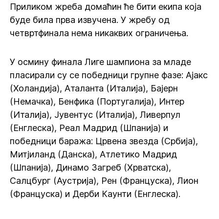
Приликом жреба домаћин ће бити екипа која
буде била прва извучена. У жребу од
четвртфинала нема никаквих ограничења.
У осмину финала Лиге шампиона за младе
пласирали су се победници групне фазе: Ајакс
(Холандија), Аталанта (Италија), Бајерн
(Немачка), Бенфика (Португалија), Интер
(Италија), Јувентус (Италија), Ливерпул
(Енглеска), Реал Мадрид (Шпанија) и
победници баража: Црвена звезда (Србија),
Митјиланд (Данска), Атлетико Мадрид
(Шпанија), Динамо Загреб (Хрватска),
Салцбург (Аустрија), Рен (Француска), Лион
(Француска) и Дерби Каунти (Енглеска).