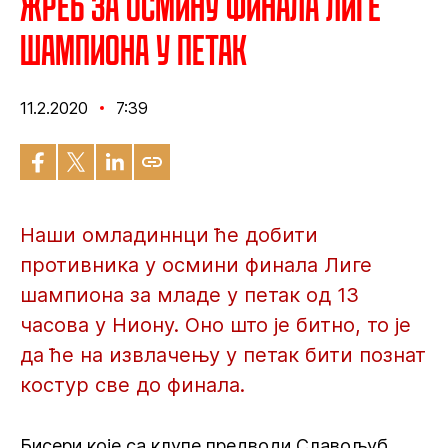
Жреб за осмину финала Лиге
шампиона у петак
11.2.2020
7:39
Наши омладиннци ће добити
противника у осмини финала Лиге
шампиона за младе у петак од 13
часова у Ниону. Оно што је битно, то је
да ће на извлачењу у петак бити познат
костур све до финала.
Бисери које са клупе предводи Славољуб