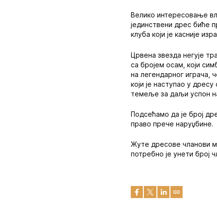
Велико интересовање вла
јединствени дрес биће п
клуба који је касније из
Црвена звезда негује тр
са бројем осам, који сим
на легендарног играча, ч
који је наступао у дрес
темеље за даљи успон н
Подсећамо да је број др
право прече наруџбине.
Жуте дресове чланови мо
потребно је унети број ч