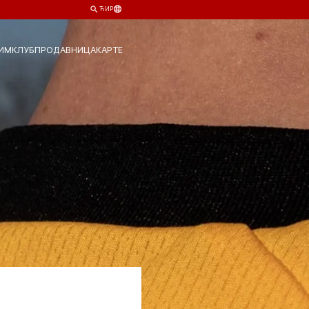
ЋИР
ИМ
КЛУБ
ПРОДАВНИЦА
КАРТЕ