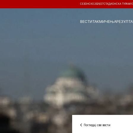
СЕЗОНСКЕ 2026/27
СТАДИОНСКА ТУРА
МУ
ВЕСТИ
ТАКМИЧЕЊА
РЕЗУЛТА
Погледај све вести