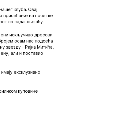
нашег клуба. Овај
оз присећање на почетке
шлост са садашњошћу.
уштени искључиво дресови
 бројем осам нас подсећа
у звезду - Рајка Митића,
ену, али и поставио
 имају ексклузивно
приликом куповине