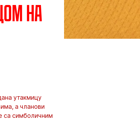
цом на
дана утакмицу
има, а чланови
ве са симболичним