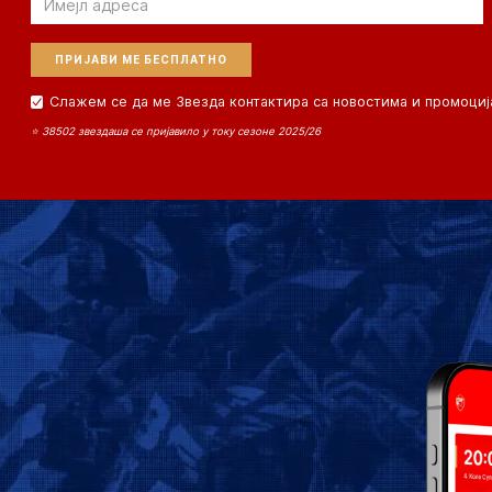
Слажем се да ме Звезда контактира са новостима и промоциј
⭐ 38502 звездаша се пријавило у току сезоне 2025/26