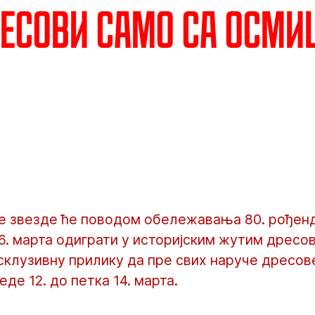
есови само са осми
 звезде ће поводом обележавања 80. рођен
6. марта одиграти у историјским жутим дресов
ксклузивну прилику да пре свих наруче дресо
де 12. до петка 14. марта.