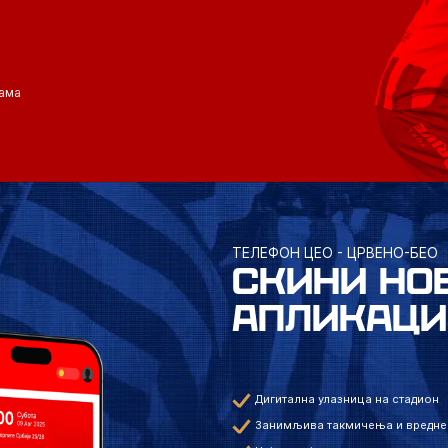
ама
ТЕЛЕФОН ЦЕО - ЦРВЕНО-БЕО
СКИНИ НО
АПЛИКАЦИ
Дигитална улазница на стадион
Занимљива такмичења и вредне