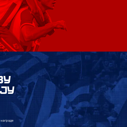
ВУ
ЈУ
 награде