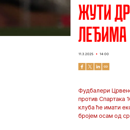
Жути др
леђима
11.3.2025
14:00
Фудбалери Црвене
против Спартака 1
клуба ће имати е
бројем осам од сре