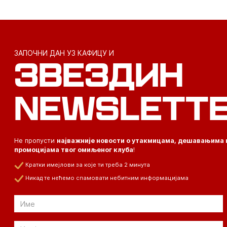
ЗАПОЧНИ ДАН УЗ КАФИЦУ И
ЗВЕЗДИН
NEWSLETT
Не пропусти
најважније новости о утакмицама, дешавањима 
промоцијама твог омиљеног клуба
!
Кратки имејлови за које ти треба 2 минута
Никад те нећемо спамовати небитним информацијама
Email
Email