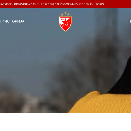
ЗЕЈ
ЧЛАНАРИНА
ФОНДАЦИЈА
ПАРТНЕРИ
КАРИЈЕРА
КАМПОВИ
КЛИНИКА ЗА ТРЕНЕРЕ
ТИ
ИСТОРИЈА
Т