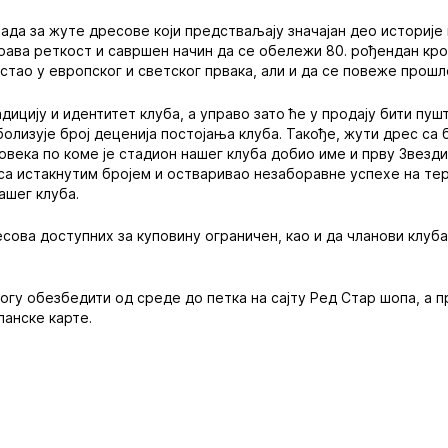
да за жуте дресове који предстваљају значајан део историје 
рава реткост и савршен начин да се обележи 80. рођендан кр
растао у европског и светског првака, али и да се повеже про
адицију и идентитет клуба, а управо зато ће у продају бити п
болизује број деценија постојања клуба. Такође, жути дрес са
овека по коме је стадион нашег клуба добио име и прву Звездин
у са истакнутим бројем и остваривао незаборавне успехе на тер
ашег клуба.
есова доступних за куповину ограничен, као и да чланови клуба
гу обезбедити од среде до петка на сајту Ред Стар шопа, а 
ланске карте.