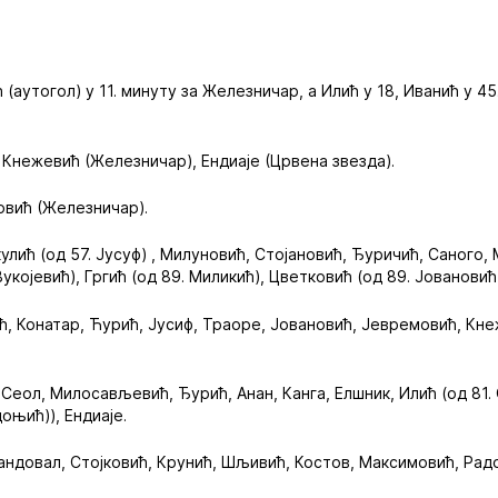
аутогол) у 11. минуту за Железничар, а Илић у 18, Иванић у 45
 Кнежевић (Железничар), Ендиаје (Црвена звезда).
вић (Железничар).
улић (од 57. Јусуф) , Милуновић, Стојановић, Ђуричић, Саного, 
укојевић), Гргић (од 89. Миликић), Цветковић (од 89. Јовановић)
, Конатар, Ћурић, Јусиф, Траоре, Јовановић, Јевремовић, Кне
Сеол, Милосављевић, Ђурић, Анан, Канга, Елшник, Илић (од 81.
доњић)), Ендиаје.
андовал, Стојковић, Крунић, Шљивић, Костов, Максимовић, Рад