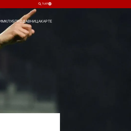
ЋИР
ИМ
КЛУБ
ПРОДАВНИЦА
КАРТЕ