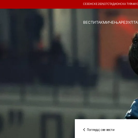
СЕЗОНСКЕ 2026/27
СТАДИОНСКА ТУРА
МУ
ВЕСТИ
ТАКМИЧЕЊА
РЕЗУЛТА
Погледај све вести