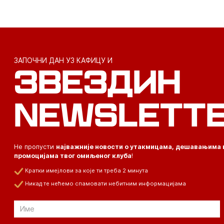
ЗАПОЧНИ ДАН УЗ КАФИЦУ И
ЗВЕЗДИН
NEWSLETT
Не пропусти
најважније новости о утакмицама, дешавањима 
промоцијама твог омиљеног клуба
!
Кратки имејлови за које ти треба 2 минута
Никад те нећемо спамовати небитним информацијама
Email