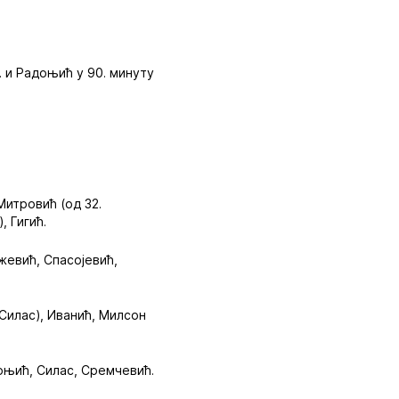
. и Радоњић у 90. минуту
Митровић (од 32.
, Гигић.
жевић, Спасојевић,
 Силас), Иванић, Милсон
оњић, Силас, Сремчевић.