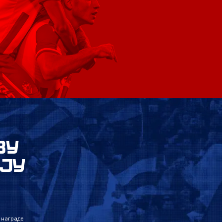
ВУ
ЈУ
 награде