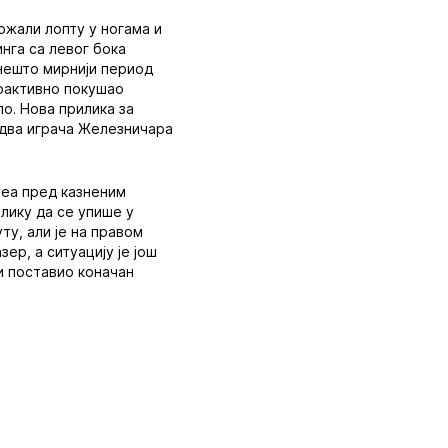
ржали лопту у ногама и
инга са левог бока
 нешто мирнији период
атрактивно покушао
ло. Нова прилика за
о два играча Железничара
ајеа пред казненим
лику да се упише у
ту, али је на правом
ер, а ситуацију је још
и поставио коначан