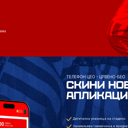
ама
ТЕЛЕФОН ЦЕО - ЦРВЕНО-БЕО
СКИНИ НО
АПЛИКАЦИ
Дигитална улазница на стадион
Занимљива такмичења и вредне