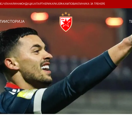
ЗЕЈ
ЧЛАНАРИНА
ФОНДАЦИЈА
ПАРТНЕРИ
КАРИЈЕРА
КАМПОВИ
КЛИНИКА ЗА ТРЕНЕРЕ
ТИ
ИСТОРИЈА
Т