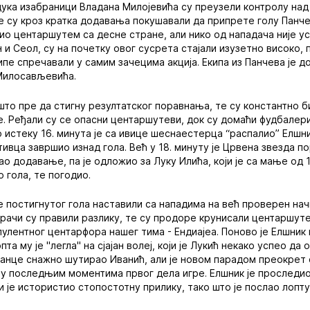
дука изабраници Владана Милојевића су преузели контролу над
е су кроз кратка додавања покушавали да припрете голу Панче
ио центаршутем са десне стране, али нико од нападача није ус
 и Сеол, су на почетку овог сусрета стајали изузетно високо, 
пе спречавали у самим зачецима акција. Екипа из Панчева је до
 Милосављевића.
то пре да стигну резултатског поравнања, те су константно б
. Ређали су се опасни центаршутеви, док су домаћи фудбалери
 истеку 16. минута је са ивице шеснаестерца “распалио” Елшни
ивца завршио изнад гола. Већ у 18. минуту је Црвена звезда по
вао додавање, па је одложио за Луку Илића, који је са мање од
 гола, те погодио.
 постигнутог гола наставили са нападима на већ проверен нач
грачи су правили разлику, те су продоре крунисали центаршуте
пулентног центарфора нашег тима - Ендиајеа. Поново је Елшник
пта му је "легла" на сјајан волеј, који је Лукић некако успео да
станце снажно шутирао Иванић, али је новом парадом преокрет 
у последњим моментима првог дела игре. Елшник је проследио
ји је истористио стопостотну прилику, тако што је послао лоп