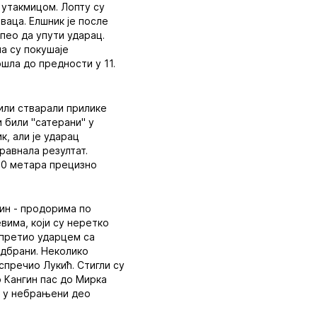
 утакмицом. Лопту су
ваца. Елшник је после
пео да упути ударац.
па су покушаје
шла до предности у 11.
или стварали прилике
 били "сатерани" у
к, али је ударац
равнала резултат.
 10 метара прецизно
ин - продорима по
вима, који су неретко
 претио ударцем са
 одбрани. Неколико
спречио Лукић. Стигли су
 Кангин пас до Мирка
ту у небрањени део