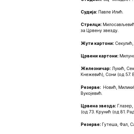
Судија:
Павле Илић.
Стрелци:
Милосављевић (
за Црвену звезду.
Жути картони:
Секулић,
Црвени картони:
Милуно
Железничар:
Лукић, Сек
Кнежевић), Сони (од 57. В
Резерве:
Новић, Миликић
Вукојевић.
Црвена звезда:
Глазер, 
(од 73. Крунић (од 81. Ра
Резерве:
Гутеша, Фал, С