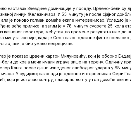
ило наставак Звездине доминације у поседу. Црвено-бели су д
вној линији Железничара. У 55. минуту је после сјајног дрибл
али је поново голман домаће екипе интервенисао. Уследио је
иђене веће прилике, а затим је у 78. минуту сусрета 25. кола 
 из казненог простора, међутим до промене резултата није дош
ва минута касније, када је Сеол након одличне финте превари
фгао, али је био умало непрецизан.
тар је показао црвени картон Милуновићу, који је оборио Енди
-бели до краја меча имали играча више на терену. Одличну при
елор Канга после сјајно изведеног слободног ударца у 88. мину
чара. У судијској наконади је одлично интервенисао Омри Глаз
, који је истрчао контру, пласирао лопту у гол домаће екипе 