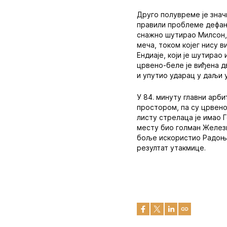
Друго полувреме је знач
правили проблеме дефанзи
снажно шутирао Милсон, 
меча, током којег нису в
Ендиаје, који је шутирао
црвено-беле је виђена д
и упутио ударац у даљи у
У 84. минуту главни арби
простором, па су црвено
листу стрелаца је имао Г
месту био голман Железни
боље искористио Радоњић
резултат утакмице.