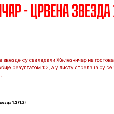
ар - Црвена звезда 1
 звезде су савладали Железничар на гостовањ
бије резултатом 1:3, а у листу стрелаца су се
.
езда 1:3 (1:2)