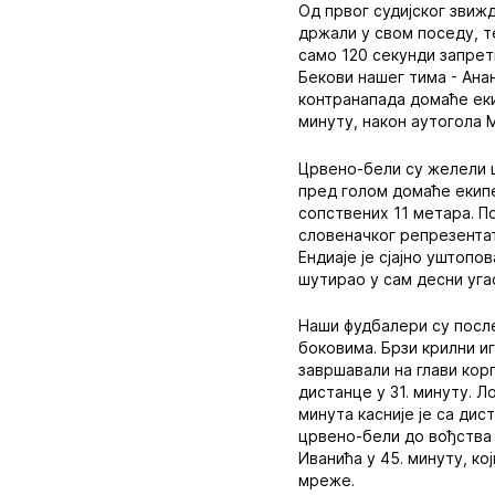
Од првог судијског звиж
држали у свом поседу, т
само 120 секунди запрет
Бекови нашег тима - Анан
контранапада домаће еки
минуту, након аутогола
Црвено-бели су желели ш
пред голом домаће екипе
сопствених 11 метара. По
словеначког репрезентат
Ендиаје је сјајно уштопо
шутирао у сам десни угао
Наши фудбалери су после
боковима. Брзи крилни и
завршавали на глави кор
дистанце у 31. минуту. Ло
минута касније је са ди
црвено-бели до вођства 
Иванића у 45. минуту, ко
мреже.