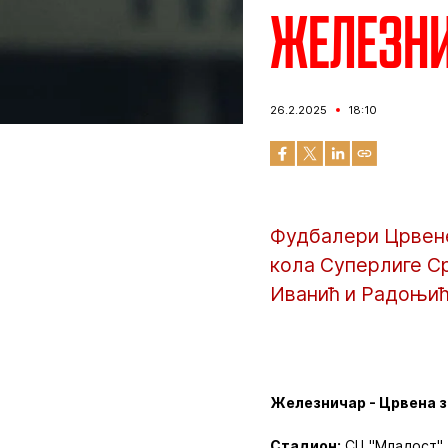
Железнич
26.2.2025
18:10
Фудбалери Црвене
кола Суперлиге Ср
Иванић и Радоњић
Железничар - Црвена зв
Стадион:
СЦ "Младост".