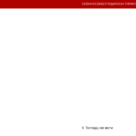
СЕЗОНСКЕ 2026/27
СТАДИОНСКА ТУРА
МУ
ВЕСТИ
ТАКМИЧЕЊА
РЕЗУЛТА
Погледај све вести