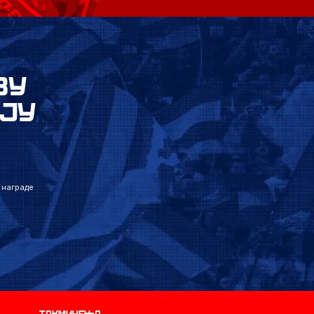
ВУ
ЈУ
 награде
Такмичења