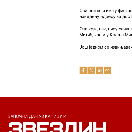
Сви они који имају фиска
наведену адресу за дост
Они који, пак, нису сачу
Митић, као и у Краља Мил
Још једном се извињава
ЗАПОЧНИ ДАН УЗ КАФИЦУ И
ЗВЕЗДИН