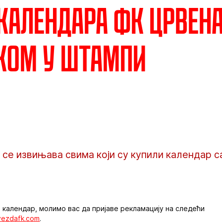
календара ФК Црвена
ком у штампи
се извињава свима који су купили календар с
в календар, молимо вас да пријаве рекламацију на следећи
vezdafk.com
.