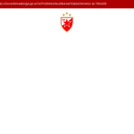
ЗЕЈ
ЧЛАНАРИНА
ФОНДАЦИЈА
ПАРТНЕРИ
КАРИЈЕРА
КАМПОВИ
КЛИНИКА ЗА ТРЕНЕРЕ
ТИ
ИСТОРИЈА
Т