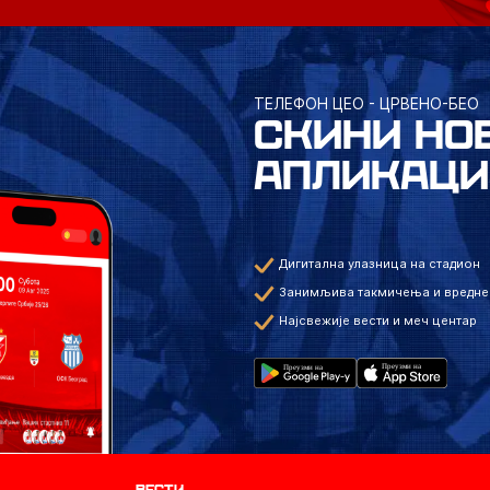
ТЕЛЕФОН ЦЕО - ЦРВЕНО-БЕО
СКИНИ НО
АПЛИКАЦИ
Дигитална улазница на стадион
Занимљива такмичења и вредне
Најсвежије вести и меч центар
Вести