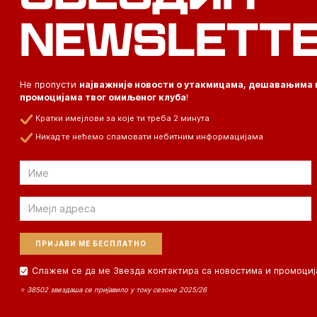
NEWSLETT
Не пропусти
најважније новости о утакмицама, дешавањима 
промоцијама твог омиљеног клуба
!
Кратки имејлови за које ти треба 2 минута
Никад те нећемо спамовати небитним информацијама
Email
Email
Слажем се да ме Звезда контактира са новостима и промоциј
⭐ 38502 звездаша се пријавило у току сезоне 2025/26