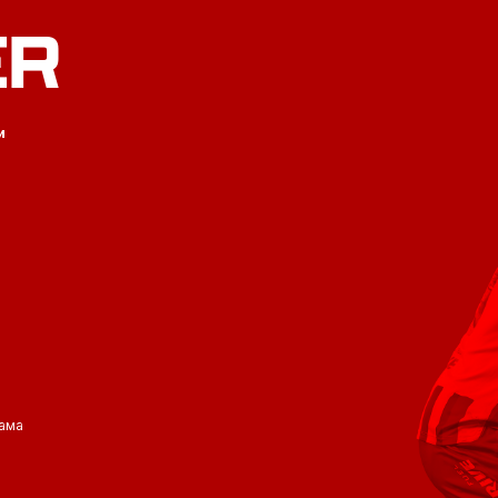
ER
и
ама