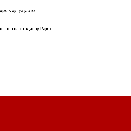
оре мејл уз јасно
ар шоп на стадиону Рајко