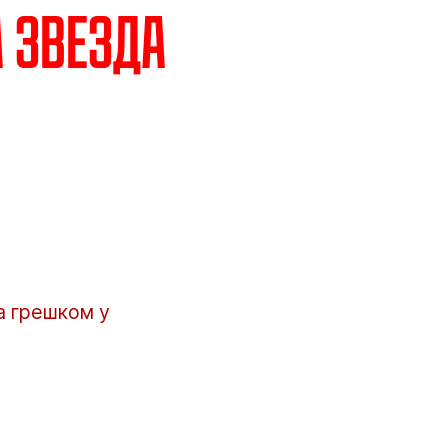
 звезда
а грешком у