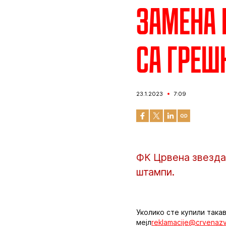
Замена 
са греш
23.1.2023
7:09
ФК Црвена звезда 
штампи.
Уколико сте купили така
мејл
reklamacije@crvenaz