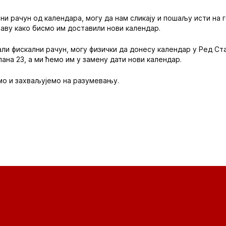
лни рачун од календара, могу да нам сликају и пошаљу исти на г
аву како бисмо им доставили нови календар.
вали фискални рачун, могу физички да донесу календар у Ред Ст
ана 23, а ми ћемо им у замену дати нови календар.
мо и захваљујемо на разумевању.