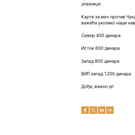
улазнице.
Карте за меч против Чук
важећа уколико наши нави
Север 400 динара
Исток 600 динара
Запад 800 динара
ВИП запад 1.200 динара
Дођи, важно је!