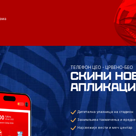
ама
ТЕЛЕФОН ЦЕО - ЦРВЕНО-БЕО
СКИНИ НО
АПЛИКАЦИ
Дигитална улазница на стадион
Занимљива такмичења и вредне
Најсвежије вести и меч центар