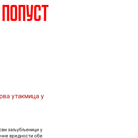
 попуст
рва утакмица у
и сви заљубљеници у
начне вредности обе