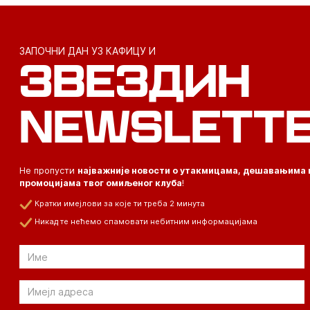
ЗАПОЧНИ ДАН УЗ КАФИЦУ И
ЗВЕЗДИН
NEWSLETT
Не пропусти
најважније новости о утакмицама, дешавањима 
промоцијама твог омиљеног клуба
!
Кратки имејлови за које ти треба 2 минута
Никад те нећемо спамовати небитним информацијама
Email
Email