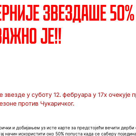
ерније звездаше 50%
важно је!!
звезде у суботу 12. фебруара у 17х очекује п
езоне против Чукаричког.
рички и добијањем уз исте карте за предстојећи вечити дерб
тај начин искористити око 50% попуста када се саберу поједи