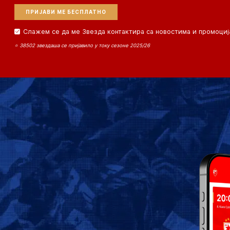
Слажем се да ме Звезда контактира са новостима и промоциј
⭐ 38502 звездаша се пријавило у току сезоне 2025/26