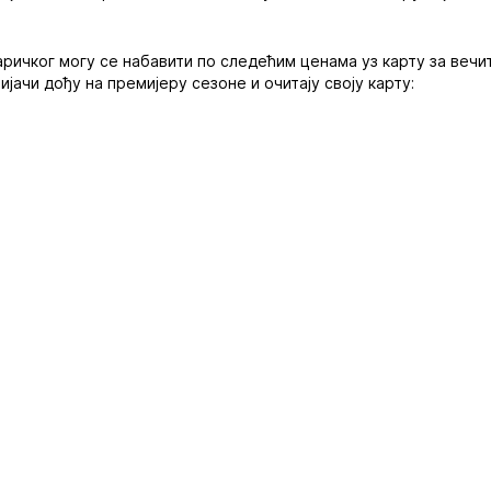
аричког могу се набавити по следећим ценама уз карту за вечит
јачи дођу на премијеру сезоне и очитају своју карту: