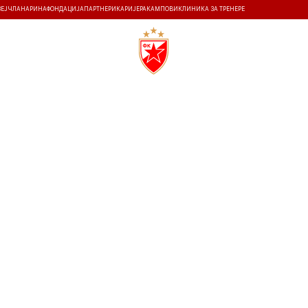
ЗЕЈ
ЧЛАНАРИНА
ФОНДАЦИЈА
ПАРТНЕРИ
КАРИЈЕРА
КАМПОВИ
КЛИНИКА ЗА ТРЕНЕРЕ
ТИ
ИСТОРИЈА
Т