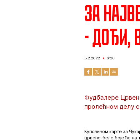
За најв
- Дођи, 
8.2.2022
6:20
Фудбалере Црвене 
пролећном делу с
Куповином карте за Чука
црвено-беле боје ће на 