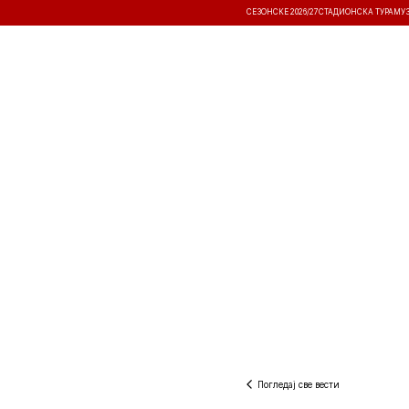
СЕЗОНСКЕ 2026/27
СТАДИОНСКА ТУРА
МУ
ВЕСТИ
ТАКМИЧЕЊА
РЕЗУЛТА
Погледај све вести