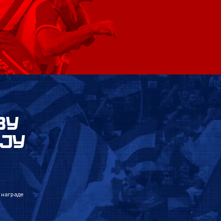
ВУ
ЈУ
 награде