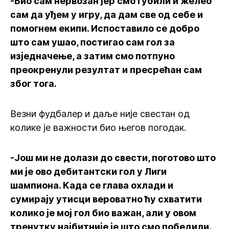
-Био сам нервозан јер смо губили и желео
сам да уђем у игру, да дам све од себе и
помогнем екипи. Испоставило се добро
што сам ушао, постигао сам гол за
изједначење, а затим смо потпуно
преокренули резултат и пресрећан сам
због тога.
Везни фудбалер и даље није свестан од
колике је важности био његов погодак.
-Још ми не долази до свести, поготово што
ми је ово дебитантски гол у Лиги
шампиона. Када се глава охлади и
сумирају утисци вероватно ћу схватити
колико је мој гол био важан, али у овом
тренутку најбитније је што смо победили.