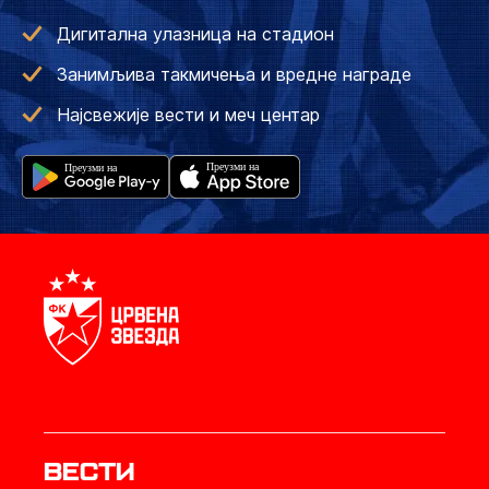
Дигитална улазница на стадион
Занимљива такмичења и вредне награде
Најсвежије вести и меч центар
Вести