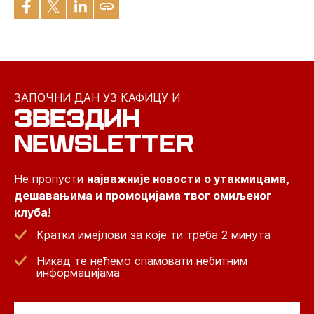
ЗАПОЧНИ ДАН УЗ КАФИЦУ И
ЗВЕЗДИН
NEWSLETTER
Не пропусти
најважније новости о утакмицама,
дешавањима и промоцијама твог омиљеног
клуба
!
Кратки имејлови за које ти треба 2 минута
Никад те нећемо спамовати небитним
информацијама
Email