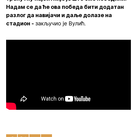
Надам се да ће ова победа бити додатан
разлог да навијачи и даље долазе на
стадион -
закључио је Вулић.