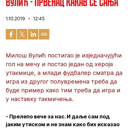
Вулић - Првенац какав се сања
1.10.2019
12:45
Милош Вулић постигао је изједначујући
гол на мечу и постао један од хероја
утакмице, а млади фудбалер сматра да
игра из другог полувремена треба да
буде пример како тим треба да игра и
у наставку такмичења.
- Прелепо вече за нас. И даље сам под
јаким утиском и не знам како бих исказао