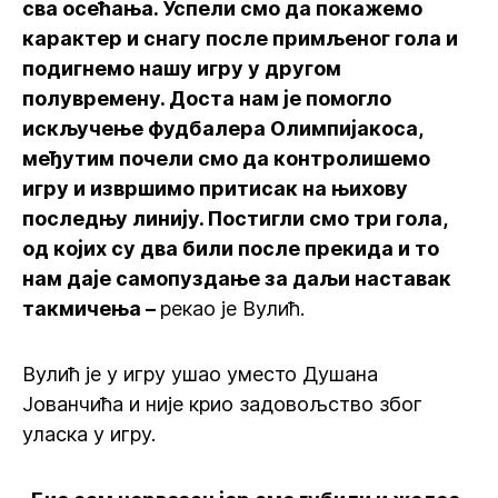
сва осећања. Успели смо да покажемо
карактер и снагу после примљеног гола и
подигнемо нашу игру у другом
полувремену. Доста нам је помогло
искључење фудбалера Олимпијакоса,
међутим почели смо да контролишемо
игру и извршимо притисак на њихову
последњу линију. Постигли смо три гола,
од којих су два били после прекида и то
нам даје самопуздање за даљи наставак
такмичења –
рекао је Вулић.
Вулић је у игру ушао уместо Душана
Јованчића и није крио задовољство због
уласка у игру.