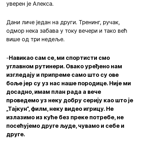
уверен је Алекса.
Дани личе један на други. Тренинг, ручак,
одмор нека забава у току вечери и тако већ
више од три недеље.
-
Навикао сам се, ми спортисти смо
углавном рутинери. Овако уређено нам
изгледају и припреме само што су ове
боље јер су уз нас наше породице. Није ми
досадно, имам план рада а вече
проведемо уз неку добру серију као што је
„Тајкун“, филм, неку видео игрицу. Не
излазимо из куће без преке потребе, не
посећујемо друге људе, чувамо и себе и
друге.