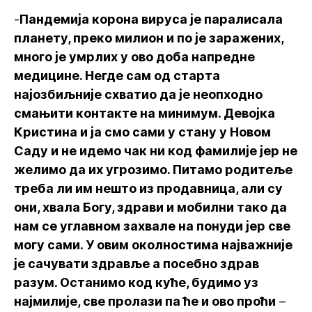
-
Пандемија корона вируса је паралисала
планету, преко милион и по је заражених,
много је умрлих у ово доба напредне
медицине. Негде сам од старта
најозбиљније схватио да је неопходно
смањити контакте на минимум. Девојка
Кристина и ја смо сами у стану у Новом
Саду и не идемо чак ни код фамилије јер не
желимо да их угрозимо. Питамо родитеље
треба ли им нешто из продавница, али су
они, хвала Богу, здрави и мобилни тако да
нам се углавном захвале на понуди јер све
могу сами. У овим околностима најважније
је сачувати здравље а посебно здрав
разум. Останимо код куће, будимо уз
најмилије, све пролази па ће и ово проћи
–