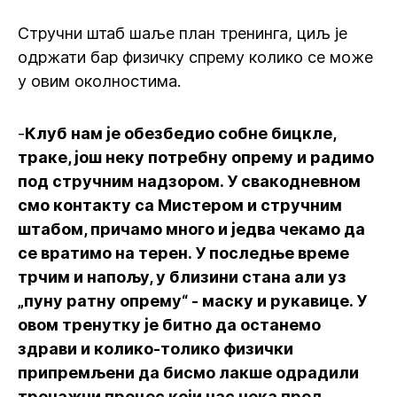
Стручни штаб шаље план тренинга, циљ је
одржати бар физичку спрему колико се може
у овим околностима.
-
Клуб нам је обезбедио собне бицкле,
траке, још неку потребну опрему и радимо
под стручним надзором. У свакодневном
смо контакту са Мистером и стручним
штабом, причамо много и једва чекамо да
се вратимо на терен. У последње време
трчим и напољу, у близини стана али уз
„пуну ратну опрему“ - маску и рукавице. У
овом тренутку је битно да останемо
здрави и колико-толико физички
припремљени да бисмо лакше одрадили
тренажни процес који нас чека пред