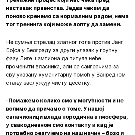
наставак првенства. Једва чекам да
поново кренемо са нормалним радом, нема
тог тренинга који може лопту да замени.
Не сумња стрелац златног гола против Јанг
Бојса у Београду за други улазак у групну
фазу Лиге шампиона да титула неће
променити власника, али са саиграчима за
сву указану хуманитарну помоћ у Ванредном
стању заслужују чисту десетку.
-
Помажемо колико смо у могућности и не
волимо да причамо о томе. У нашој
свлачионици влада породична атмосфера,
у свакодневном смо контакту и кад је
потребно реагујемо на наш начин – брзо и