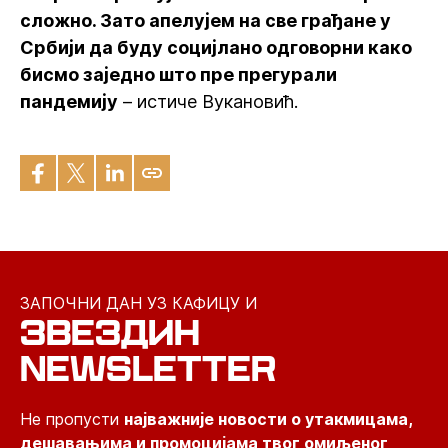
сложно. Зато апелујем на све грађане у
Србији да буду социјлано одговорни како
бисмо заједно што пре прегурали
пандемију
– истиче Вукановић.
ЗАПОЧНИ ДАН УЗ КАФИЦУ И
ЗВЕЗДИН
NEWSLETTER
Не пропусти
најважније новости о утакмицама,
дешавањима и промоцијама твог омиљеног