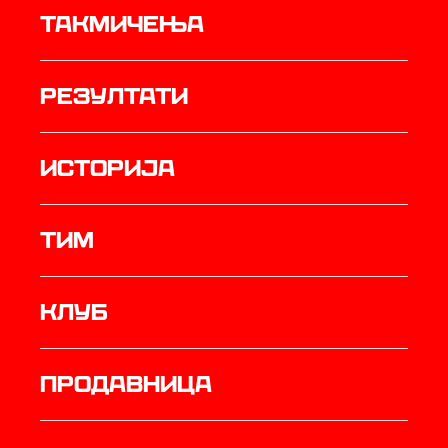
Такмичења
резултати
историја
ТИМ
Клуб
продавница