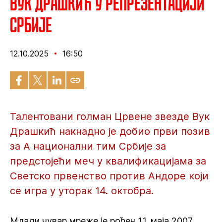
Вук Драшкић у репрезентацији
Србије
12.10.2025
16:50
Талентовани голман Црвене звезде Вук
Драшкић накнадно је добио први позив
за А национални тим Србије за
предстојећи меч у квалификацијама за
Светско првенство против Андоре који
се игра у уторак 14. октобра.
Млади чувар мреже је рођен 11. маја 2007.