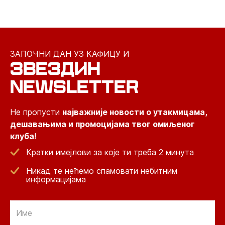
ЗАПОЧНИ ДАН УЗ КАФИЦУ И
ЗВЕЗДИН
NEWSLETTER
Не пропусти
најважније новости о утакмицама,
дешавањима и промоцијама твог омиљеног
клуба
!
Кратки имејлови за које ти треба 2 минута
Никад те нећемо спамовати небитним
информацијама
Email