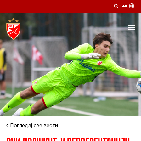
ЋИР
Погледај све вести