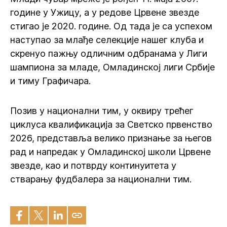
године у Ужицу, а у редове Црвене звезде
стигао је 2020. године. Од тада је са успехом
наступао за млађе селекције нашег клуба и
скренуо пажњу одличним одбранама у Лиги
шампиона за младе, Омладинској лиги Србије
и тиму Графичара.
Позив у национални тим, у оквиру трећег
циклуса квалификација за Светско првенство
2026, представља велико признање за његов
рад и напредак у Омладинској школи Црвене
звезде, као и потврду континуитета у
стварању фудбалера за национални тим.