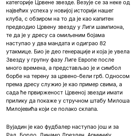
категорије Црвене звезде. Везује се за неке од
највећих успеха у новијој историји нашег
клуба, с обзиром на то да је као капитен
предводио Црвену звезду у Лиги шампиона,
те да је у дресу са омиљеним бојама
наступао у два мандата и одиграо 82
утакмице. Био је део генерације и која је увела
Звезду у групну фазу Лиге Европе после
много времена, а представљао је и симбол
борбе на терену за црвено-бели грб. Односом
према дресу служио је као пример свима, а
сада ће првирженост Црвеној звезди имати
прилику да покаже у стручном штабу Милоша
Милојевића који се полако склапа.
Вујадин је као фудбалер наступао још и за
Рад, Бордо, Динамо Дрезден, Арминију