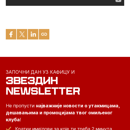
ЗАПОЧНИ ДАН УЗ КАФИЦУ И
ЗВЕЗДИН
NEWSLETTER
Не пропусти
најважније новости о утакмицама,
дешавањима и промоцијама твог омиљеног
клуба
!
Кратки имејлови за које ти треба 2 минута