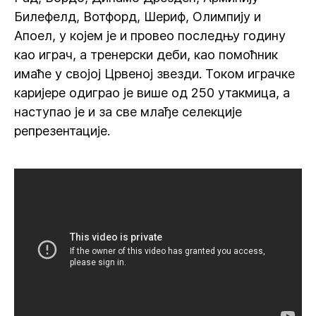
Билефелд, Вотфорд, Шериф, Олимпију и
Апоел, у којем је и провео последњу годину
као играч, а тренерски деби, као помоћник
имаће у својој Црвеној звезди. Током играчке
каријере одиграо је више од 250 утакмица, а
наступао је и за све млађе селекције
репрезентације.