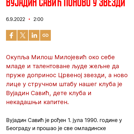
Вујадин Савић поново у Звезди
6.9.2022
2:00
Окупља Милош Милојевић око себе
младе и талентоване људе жељне да
пруже допринос Црвеној звезди, а ново
лице у стручном штабу нашег клуба је
Вујадин Савић, дете клуба и
некадашњи капитен.
Вујадин Савић је рођен 1. јула 1990. године у
Београду и прошао је све омладинске