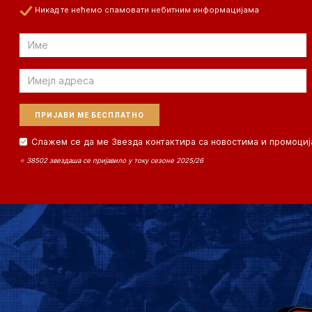
Никад те нећемо спамовати небитним информацијама
Email
Email
Слажем се да ме Звезда контактира са новостима и промоциј
⭐ 38502 звездаша се пријавило у току сезоне 2025/26