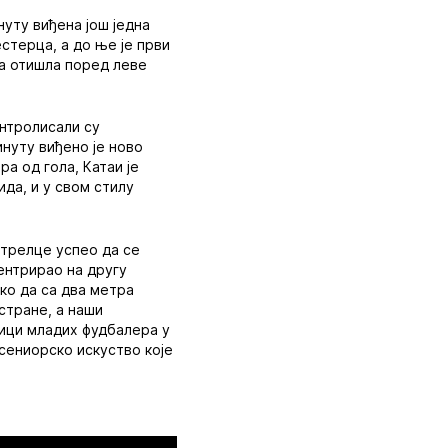
инуту виђена још једна
стерца, а до ње је први
пта отишла поред леве
онтролисали су
инуту виђено је ново
а од гола, Катаи је
ида, и у свом стилу
 стрелце успео да се
центрирао на другу
ко да са два метра
 стране, а наши
јици младих фудбалера у
 сениорско искуство које