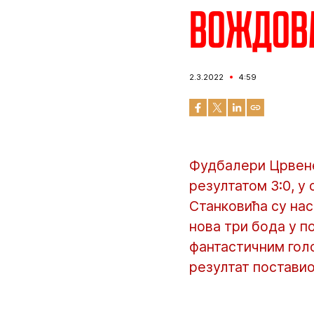
Вождовац
2.3.2022
4:59
Фудбалери Црвене
резултатом 3:0, у
Станковића су нас
нова три бода у п
фантастичним гол
резултат поставио 