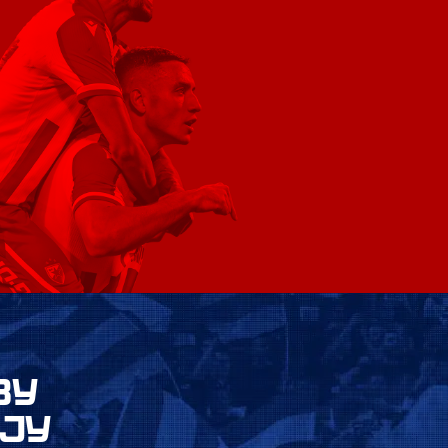
ВУ
ЈУ