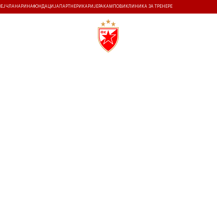
ЗЕЈ
ЧЛАНАРИНА
ФОНДАЦИЈА
ПАРТНЕРИ
КАРИЈЕРА
КАМПОВИ
КЛИНИКА ЗА ТРЕНЕРЕ
ТИ
ИСТОРИЈА
Т