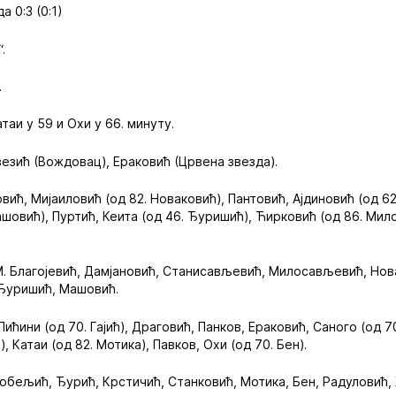
 0:3 (0:1)
.
.
атаи у 59 и Охи у 66. минуту.
везић (Вождовац), Ераковић (Црвена звезда).
вић, Мијаиловић (од 82. Новаковић), Пантовић, Ајдиновић (од 62
шовић), Пуртић, Кеита (од 46. Ђуришић), Ћирковић (од 86. Мил
. Благојевић, Дамјановић, Станисављевић, Милосављевић, Нова
 Ђуришић, Машовић.
Пићини (од 70. Гајић), Драговић, Панков, Ераковић, Саного (од 7
, Катаи (од 82. Мотика), Павков, Охи (од 70. Бен).
 Гобељић, Ђурић, Крстичић, Станковић, Мотика, Бен, Радуловић,