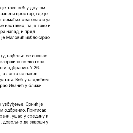
 је тако већ у другом
азнени простор, где је
же домаћих реаговао и уз
 наставио, па је тако и
тра напад, и пред
и је Миловић изблокирао
рцу, најбоље се снашао
 завршила преко гола.
о и одбранио. У 26.
 а лопта се након
ултата. Већ у следећем
ирао Иванић у ближи
о узбуђење. Срнић је
ном одбранио. Притисак
рани, ушао у средину и
ц, довољно да заврши у