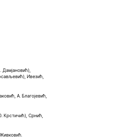
. Дамјановић),
осављевић), Ивезић,
ковић, А. Благојевић,
0. Крстичић), Срнић,
 Живковић.