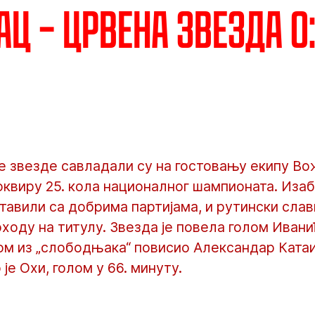
 – Црвена звезда 0:3
 звезде савладали су на гостовању екипу В
 оквиру 25. кола националног шампионата. Иза
тавили са добрима партијама, и рутински слав
оходу на титулу. Звезда је повела голом Ивани
ом из „слободњака“ повисио Александар Катаи
је Охи, голом у 66. минуту.