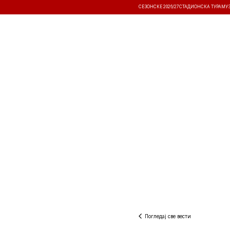
СЕЗОНСКЕ 2026/27
СТАДИОНСКА ТУРА
МУ
ВЕСТИ
ТАКМИЧЕЊА
РЕЗУЛТА
Погледај све вести