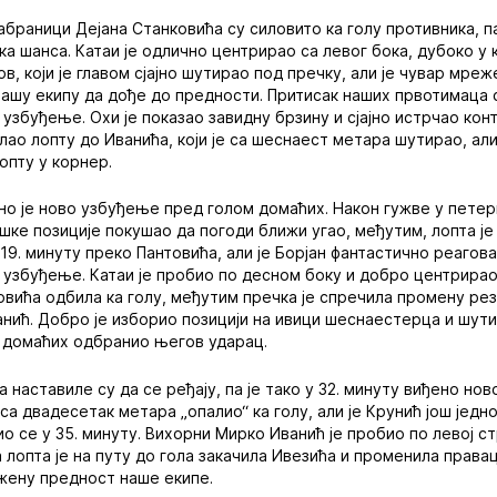
абраници Дејана Станковића су силовито ка голу противника, па
а шанса. Катаи је одлично центрирао са левог бока, дубоко у к
ов, који је главом сјајно шутирао под пречку, али је чувар мре
ашу екипу да дође до предности. Притисак наших првотимаца се
 узбуђење. Охи је показао завидну брзину и сјајно истрчао кон
ао лопту до Иванића, који је са шеснаест метара шутирао, ал
опту у корнер.
ено је ново узбуђење пред голом домаћих. Након гужве у пете
тешке позиције покушао да погоди ближи угао, међутим, лопта је
19. минуту преко Пантовића, али је Борјан фантастично реагова
о узбуђење. Катаи је пробио по десном боку и добро центрирао,
вића одбила ка голу, међутим пречка је спречила промену рез
ванић. Добро је изборио позицији на ивици шеснаестерца и шут
е домаћих одбранио његов ударац.
наставиле су да се ређају, па је тако у 32. минуту виђено нов
је са двадесетак метара „опалио“ ка голу, али је Крунић још јед
о се у 35. минуту. Вихорни Мирко Иванић је пробио по левој ст
 лопта је на путу до гола закачила Ивезића и променила права
жену предност наше екипе.