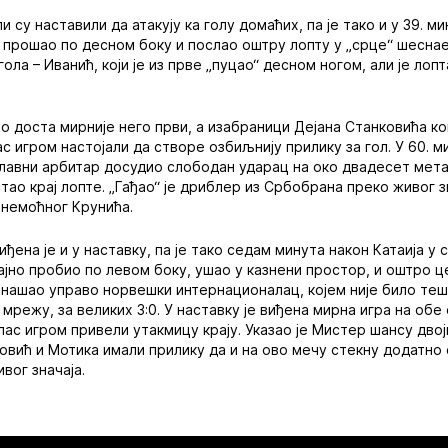
и су наставили да атакују ка голу домаћих, па је тако и у 39. м
о прошао по десном боку и послао оштру лопту у „срце“ шеснае
ола – Иванић, који је из прве „пуцао“ десном ногом, али је ло
ео доста мирније него први, а изабраници Дејана Станковића к
 игром настојали да створе озбиљнију прилику за гол. У 60. м
главни арбитар досудио слободан ударац на око двадесет метар
ао крај лопте. „Гађао“ је дриблер из Србобрана преко живог з
у немоћног Крунића.
ђена је и у наставку, па је тако седам минута након Катаија у
јајно пробио по левом боку, ушао у казнени простор, и оштро 
 нашао управо норвешки интернационалац, којем није било теш
мрежу, за великих 3:0. У наставку је виђена мирна игра на обе
ас игром привели утакмицу крају. Указао је Мистер шансу дво
ковић и Мотика имали прилику да и на ово мечу стекну додатно
вог значаја.