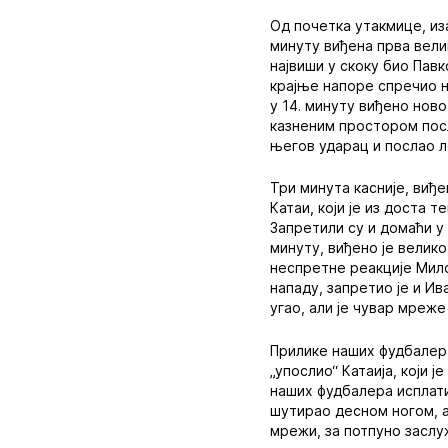
Од почетка утакмице, из
минуту виђена прва велик
највиши у скоку био Павк
крајње напоре спречио н
у 14. минуту виђено ново
казненим простором посл
његов ударац и послао л
Три минута касније, виђ
Катаи, који је из доста 
Запретили су и домаћи у 
минуту, виђено је велик
неспретне реакције Мило
нападу, запретио је и И
угао, али је чувар мреж
Прилике наших фудбалера 
„упослио“ Катаија, који 
наших фудбалера исплати
шутирао десном ногом, а
мрежи, за потпуно заслу