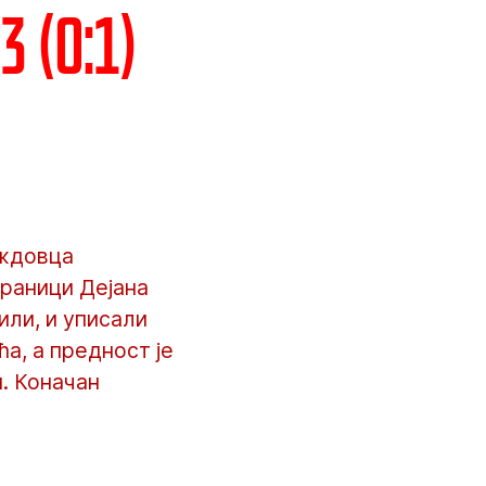
 (0:1)
ождовца
браници Дејана
или, и уписали
ћа, а предност је
. Коначан