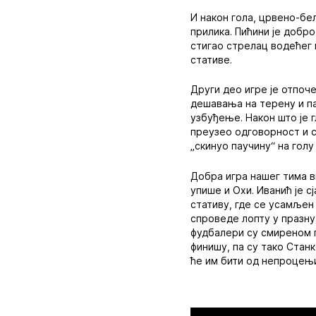
И након гола, црвено-бел
прилика. Пићини је добр
стигао стрелац водећег г
стативе.
Други део игре је отпоч
дешавања на терену и пас
узбуђење. Након што је 
преузео одговорност и ст
„скинуо паучину“ на гол
Добра игра нашег тима ви
упише и Охи. Иванић је с
стативу, где се усамљен
спроведе лопту у празну 
фудбалери су смиреном п
финишу, па су тако Стан
ће им бити од непроцењи