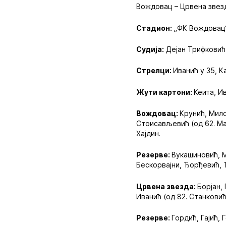
Вождовац – Црвена звезда
Стадион:
„ФК Вождовац“
Судија:
Дејан Трифковић
Стрелци:
Иванић у 35, К
Жути картони:
Кеита, И
Вождовац:
Крунић, Мило
Стоисављевић (од 62. Ма
Хајдин.
Резерве:
Вукашиновић, М
Бескорвајни, Ђорђевић,
Црвена звезда:
Борјан, 
Иванић (од 82. Станковић)
Резерве:
Гордић, Гајић,