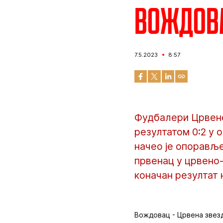
Вождовац
7.5.2023
8:57
Фудбалери Црвене
резултатом 0:2 у 
начео је опоравље
првенац у црвено-
коначан резултат
Вождовац - Црвена звезда