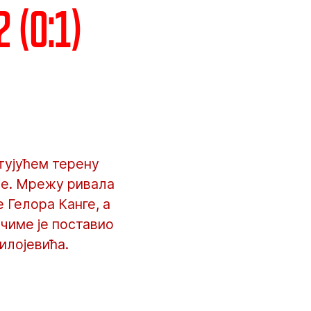
 (0:1)
тујућем терену
ије. Мрежу ривала
 Гелора Канге, а
 чиме је поставио
илојевића.