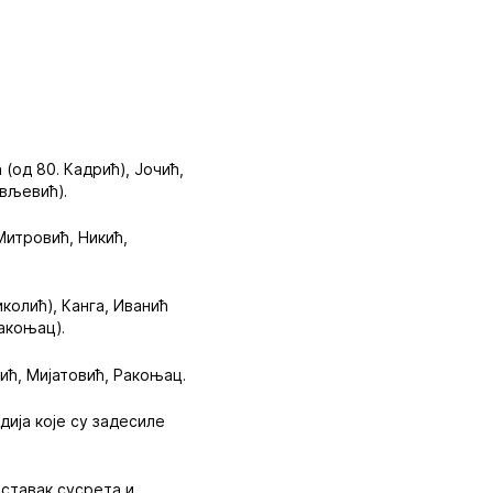
(од 80. Кадрић), Јочић,
ављевић).
Митровић, Никић,
иколић), Канга, Иванић
Ракоњац).
кић, Мијатовић, Ракоњац.
дија које су задесиле
ставак сусрета и