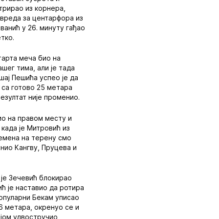
нтрирао из корнера,
овреда за центарфора из
ванић у 26. минуту гађао
етко.
старта меча био на
шег тима, али је тада
шај Пешића успео је да
к са готово 25 метара
резултат није променио.
био на правом месту и
 када је Митровић из
ремена на терену смо
нио Кангву, Пруцева и
 је Зечевић блокирао
ић је наставио да ротира
популарни Бекам уписао
16 метара, окренуо се и
ијом удвостручио