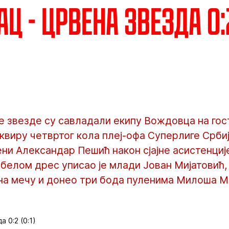
 - Црвена звезда 0:2
 звезде су савладали екипу Вождовца на гос
оквиру четвртог кола плеј-офа Суперлиге Срб
ни Александар Пешић након сјајне асистенције
белом дрес уписао је млади Јован Мијатовић,
 на мечу и донео три бода пуленима Милоша М
 0:2 (0:1)