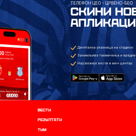
ТЕЛЕФОН ЦЕО - ЦРВЕНО-БЕО
СКИНИ НО
АПЛИКАЦИ
Дигитална улазница на стадион
Занимљива такмичења и вредне
Најсвежије вести и меч центар
Вести
резултати
ТИМ