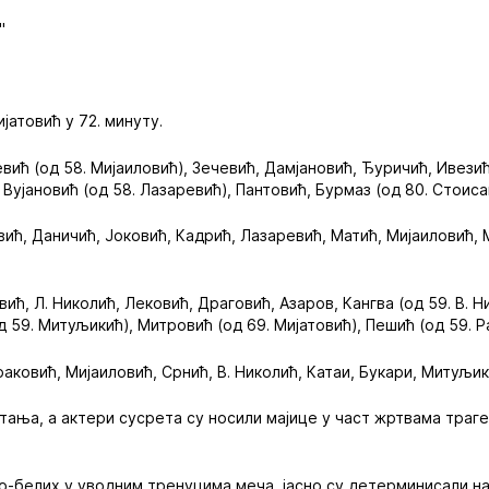
"
јатовић у 72. минуту.
вић (од 58. Мијаиловић), Зечевић, Дамјановић, Ђуричић, Ивезић 
 Вујановић (од 58. Лазаревић), Пантовић, Бурмаз (од 80. Стоис
вић, Даничић, Јоковић, Кадрић, Лазаревић, Матић, Мијаиловић, 
ћ, Л. Николић, Лековић, Драговић, Азаров, Кангва (од 59. В. Н
од 59. Митуљикић), Митровић (од 69. Мијатовић), Пешић (од 59. 
раковић, Мијаиловић, Срнић, В. Николић, Катаи, Букари, Митуљи
тања, а актери сусрета су носили мајице у част жртвама траге
-белих у уводним тренуцима меча, јасно су детерминисали на