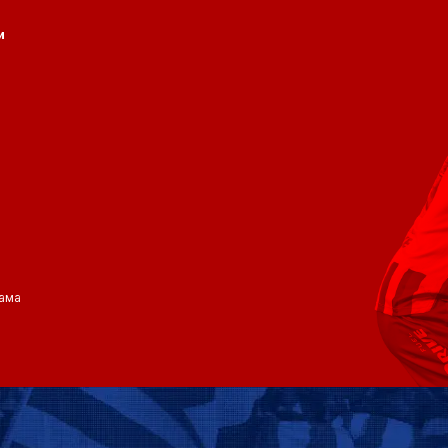
и
ама