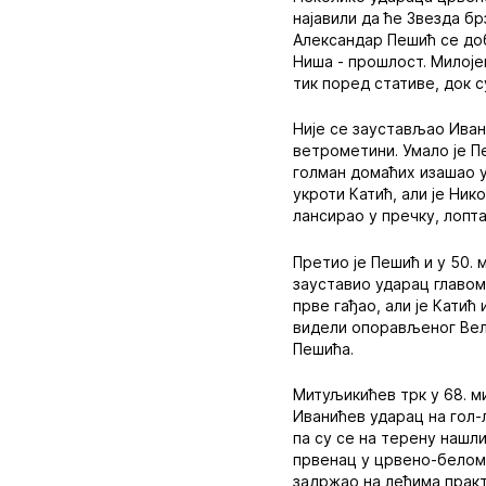
најавили да ће Звезда бр
Александар Пешић се доб
Ниша - прошлост. Милоје
тик поред стативе, док с
Није се заустављао Ивани
ветрометини. Умало је П
голман домаћих изашао у
укроти Катић, али је Ник
лансирао у пречку, лопта
Претио је Пешић и у 50. 
зауставио ударац главом
прве гађао, али је Катић
видели опорављеног Вељк
Пешића.
Митуљикићев трк у 68. м
Иванићев ударац на гол-л
па су се на терену нашл
првенац у црвено-белом д
задржао на леђима прак