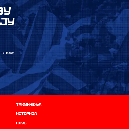
ВУ
ЈУ
 награде
Такмичења
историја
Клуб