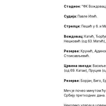
Стадион:
"ФК Вождовац
Судија:
Павле Илић.
Стрелци:
Пешић у 6. и Ми
Вождовац:
Катић, Ђорђе
Нешковић (од 63. Матић),
Резерве:
Крунић, Ајдино
Стоисављевић.
Црвена звезда:
Васиљеви
(од 69. Катаи), Пруцев (
Резерве:
Борјан, Виго, Е
Меч је почео минутом ћу
Србију претходних дана.
Неколико удараца црвено