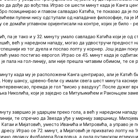
зо да дође до вођства. Играо се шести минут када је Канга це
ро позицинирао и главом салвадао Катића, те показао да је п
вићеви пулени нису одступали од нападачке филозофије, па је И
у се домаћи углавном оријентисали на контре, којих је било - р
ћ, па је тако и у 32. минуту умало савладао Катића који је од 
ешић, већ у наредном нападу, могао да удвостручи предност на
спешнији из тог дуела и послао лопту у корнер. Још један поку
олић умао постигао еврогол. Играо се 45. минут када је одбита
 је пала на гол-линију, али није прешла читавим обимом, те се 
минуту када му је расположени Канга центрирао, али је Катић 
. Нову шансу, црвено-бели су имали свега шест минута касније
 интервенисао, премда је гол "висио у ваздуху". После дужег в
а Николића, који је заједно са Митуљикићем и Ракоњцем заме
инуту завршио је ударцем преко гола, а већ у наредном нападу
инији, те спречио да Звезда уђе у мирнију завршницу. Милојев
и Катаи и Мијатовић, уместо Иванића и Митровића, а управо је 
ресу. Играо се 72. минут, а Мијатовић је прихватио лопту на 
тично двојицу фудбалера Вождовца, а онда рутинском егзекуц