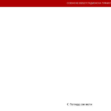
СЕЗОНСКЕ 2026/27
СТАДИОНСКА ТУРА
МУ
ВЕСТИ
ТАКМИЧЕЊА
РЕЗУЛТА
Погледај све вести