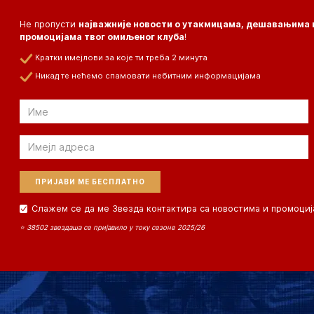
Не пропусти
најважније новости о утакмицама, дешавањима 
промоцијама твог омиљеног клуба
!
Кратки имејлови за које ти треба 2 минута
Никад те нећемо спамовати небитним информацијама
Email
Email
Слажем се да ме Звезда контактира са новостима и промоциј
⭐ 38502 звездаша се пријавило у току сезоне 2025/26