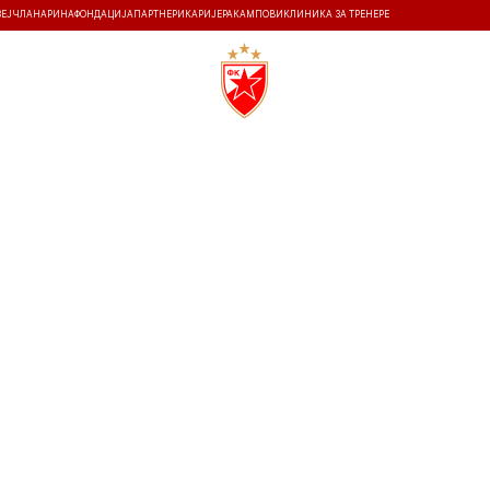
ЗЕЈ
ЧЛАНАРИНА
ФОНДАЦИЈА
ПАРТНЕРИ
КАРИЈЕРА
КАМПОВИ
КЛИНИКА ЗА ТРЕНЕРЕ
ТИ
ИСТОРИЈА
Т