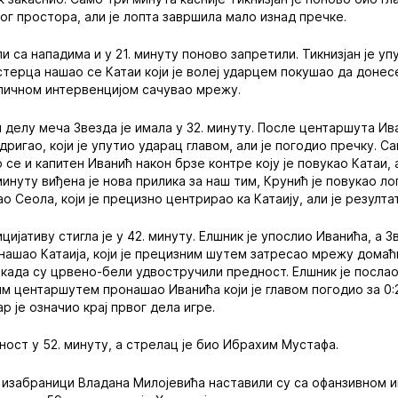
ог простора, али је лопта завршила мало изнад пречке.
и са нападима и у 21. минуту поново запретили. Тикнизјан је у
стерца нашао се Катаи који је волеј ударцем покушао да доне
дличном интервенцијом сачувао мрежу.
 делу меча Звезда је имала у 32. минуту. После центаршута Ива
одригао, који је упутио ударац главом, али је погодио пречку. С
 се и капитен Иванић након брзе контре коју је повукао Катаи, 
минуту виђена је нова прилика за наш тим, Крунић је повукао ло
о Сеола, који је прецизно центрирао ка Катаију, али је резулт
цијативу стигла је у 42. минуту. Елшник је упослио Иванића, а З
ашао Катаија, који је прецизним шутем затресао мрежу домаћ
 када су црвено-бели удвостручили предност. Елшник је послао
им центаршутем пронашао Иванића који је главом погодио за 0:2
р је означио крај првог дела игре.
ост у 52. минуту, а стрелац је био Ибрахим Мустафа.
изабраници Владана Милојевића наставили су са офанзивном и