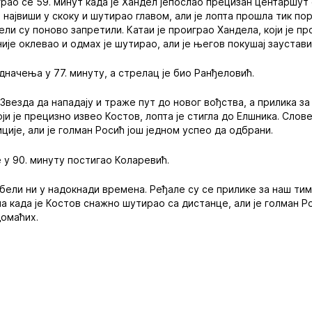
грао се 59. минут када је Хандел јепослао прецизан центаршут
 највиши у скоку и шутирао главом, али је лопта прошла тик по
ели су поново запретили. Катаи је проиграо Хандела, који је п
није оклевао и одмах је шутирао, али је његов покушај заустав
дначења у 77. минуту, а стрелац је био Ранђеловић.
везда да нападају и траже пут до новог вођства, а прилика за 
оји је прецизно извео Костов, лопта је стигла до Елшника. Сло
ције, али је голман Росић још једном успео да одбрани.
е у 90. минуту постигао Коларевић.
ели ни у надокнади времена. Ређале су се прилике за наш тим,
а када је Костов снажно шутирао са дистанце, али је голман Р
домаћих.