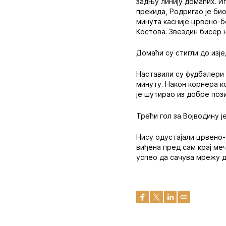
задњу линију домаћих. И
прекида, Родригао је био
минута касније црвено-б
Костова. Звездин бисер 
Домаћи су стигли до изје
Наставили су фудбалери З
минуту. Након корнера к
је шутирао из добре пози
Трећи гол за Војводину ј
Нису одустајали црвено-б
виђена пред сам крај меч
успео да сачува мрежу 