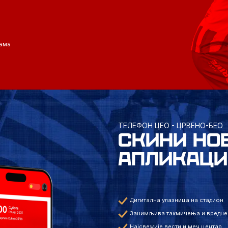
ама
ТЕЛЕФОН ЦЕО - ЦРВЕНО-БЕО
СКИНИ НО
АПЛИКАЦИ
Дигитална улазница на стадион
Занимљива такмичења и вредне
Најсвежије вести и меч центар