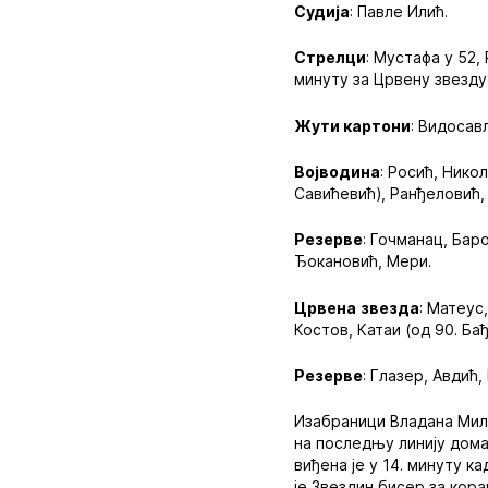
Судија
: Павле Илић.
Стрелци
: Мустафа у 52,
минуту за Црвену звезду
Жути картони
: Видосав
Војводина
: Росић, Нико
Савићевић), Ранђеловић, 
Резерве
: Гочманац, Бар
Ђокановић, Мери.
Црвена
звезда
: Матеус
Костов, Катаи (од 90. Бађ
Резерве
: Глазер, Авдић
Изабраници Владана Мило
на последњу линију дома
виђена је у 14. минуту к
је Звездин бисер за кора