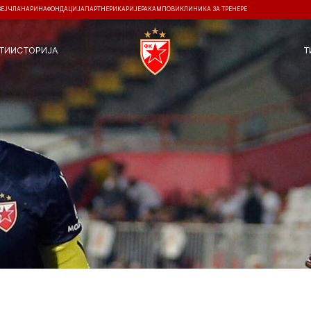
ЗЕЈ
ЧЛАНАРИНА
ФОНДАЦИЈА
ПАРТНЕРИ
КАРИЈЕРА
КАМПОВИ
КЛИНИКА ЗА ТРЕНЕРЕ
ТИ
ИСТОРИЈА
Т