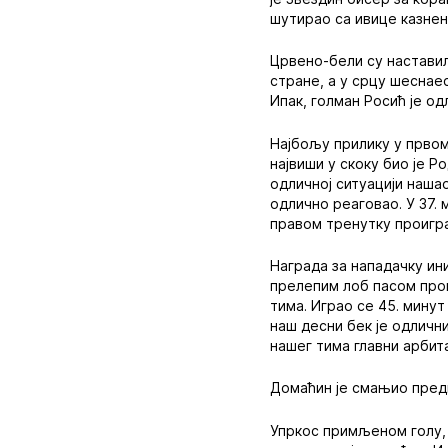
шутирао са ивице казнен
Црвено-бели су наставил
стране, а у срцу шеснае
Ипак, голман Росић је о
Најбољу прилику у првом
највиши у скоку био је Р
одличној ситуацији нашао
одлично реаговао. У 37. 
правом тренутку проигра
Награда за нападачку ини
прелепим лоб пасом прон
тима. Играо се 45. минут
наш десни бек је одличн
нашег тима главни арбита
Домаћин је смањио предн
Упркос примљеном голу, 