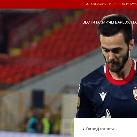
СЕЗОНСКЕ 2026/27
СТАДИОНСКА ТУРА
МУ
ВЕСТИ
ТАКМИЧЕЊА
РЕЗУЛТА
Погледај све вести