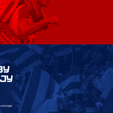
ВУ
ЈУ
 награде