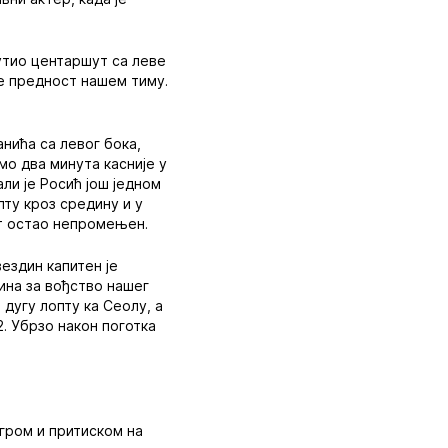
путио центаршут са леве
се предност нашем тиму.
нића са левог бока,
амо два минута касније у
али је Росић још једном
пту кроз средину и у
ат остао непромењен.
вездин капитен је
ина за вођство нашег
 дугу лопту ка Сеолу, а
. Убрзо након поготка
гром и притиском на