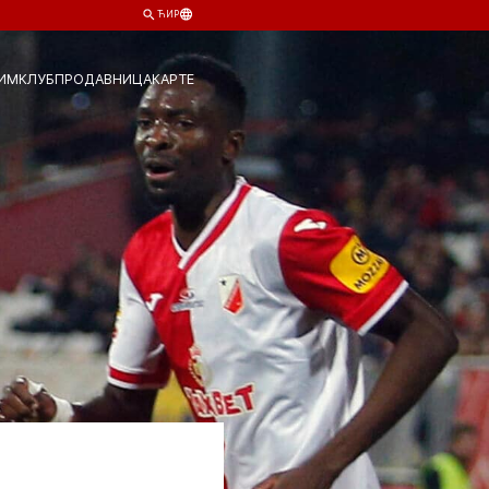
ЋИР
ИМ
КЛУБ
ПРОДАВНИЦА
КАРТЕ