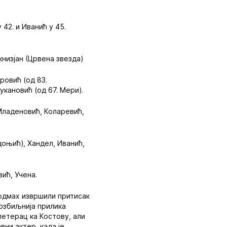
 42. и Иванић у 45.
книзјан (Црвена звезда)
ровић (од 83.
укановић (од 67. Мери).
 Младеновић, Коларевић,
адоњић), Хандел, Иванић,
ић, Учена.
одмах извршили притисак
 озбиљнија прилика
 петерац ка Костову, али
вни актер, када је