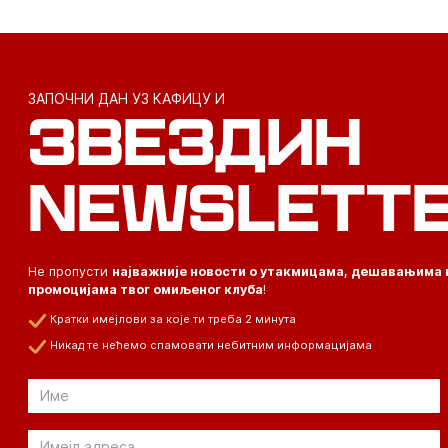
ЗАПОЧНИ ДАН УЗ КАФИЦУ И
ЗВЕЗДИН
NEWSLETT
Не пропусти
најважније новости о утакмицама, дешавањима 
промоцијама твог омиљеног клуба
!
Кратки имејлови за које ти треба 2 минута
Никад те нећемо спамовати небитним информацијама
Email
Email