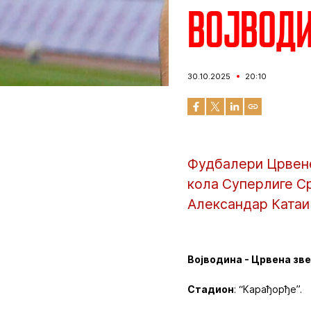
Војводин
30.10.2025
20:10
Фудбалери Црвене
кола Суперлиге Ср
Александар Катаи
Војводина - Црвена звез
Стадион
: “Карађорђе”.