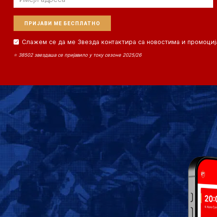
Слажем се да ме Звезда контактира са новостима и промоциј
⭐ 38502 звездаша се пријавило у току сезоне 2025/26