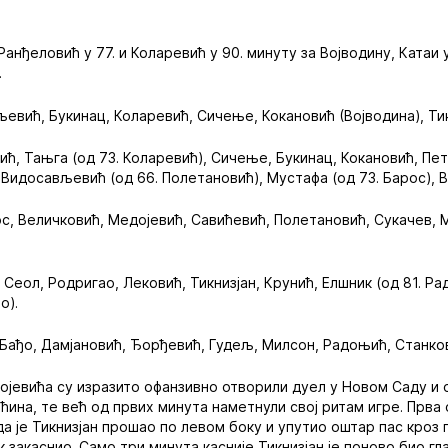
 Ранђеловић у 77. и Коларевић у 90. минуту за Војводину, Катаи у
.
љевић, Букинац, Коларевић, Сичење, Кокановић (Војводина), Ти
лић, Тањга (од 73. Коларевић), Сичење, Букинац, Кокановић, Пет
Видосављевић (од 66. Полетановић), Мустафа (од 73. Барос), В
ос, Величковић, Медојевић, Савићевић, Полетановић, Сукачев,
, Сеол, Родригао, Лековић, Тикнизјан, Крунић, Елшник (од 81. Р
о).
, Бађо, Дамјановић, Ђорђевић, Гудељ, Милсон, Радоњић, Станков
јевића су изразито офанзивно отворили дуел у Новом Саду и 
ћина, те већ од првих минута наметнули свој ритам игре. Прва
ада је Тикнизјан прошао по левом боку и упутио оштар пас кроз
к закаснио. Само три минута касније Тикнизјан је поново био гла