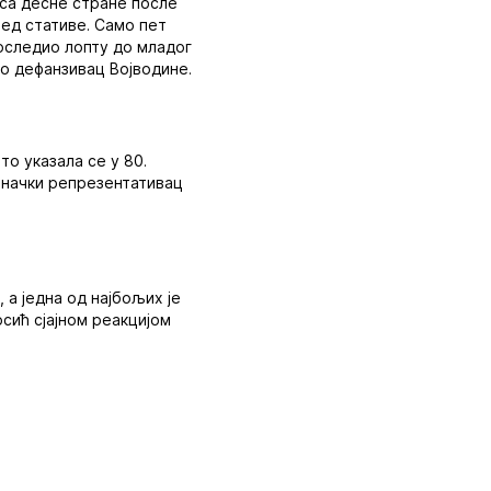
 са десне стране после
ред стативе. Само пет
роследио лопту до младог
ио дефанзивац Војводине.
то указала се у 80.
веначки репрезентативац
 а једна од најбољих је
осић сјајном реакцијом