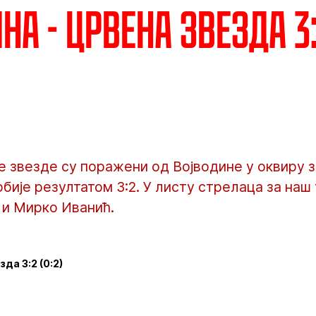
а - Црвена звезда 3:2
 звезде су поражени од Војводине у оквиру з
бије резултатом 3:2. У листу стрелаца за наш
 и Мирко Иванић.
да 3:2 (0:2)